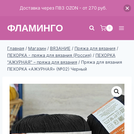
Доставка через ПВЗ OZON - от 270 руб.
Перейти
ФЛАМИНГО
к
0
содержимому
Главная
/
Магазин
/
ВЯЗАНИЕ
/
Пряжа для вязания
/
ПЕХОРКА - пряжа для вязания (Россия)
/
ПЕХОРКА
"АЖУРНАЯ" – пряжа для вязания
/
Пряжа для вязания
ПЕХОРКА «АЖУРНАЯ» (№02) Черный