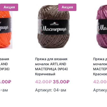
Акция
Акция
зания
Пряжа для вязания
Пряжа д
LAND
мочалок ARTLAND
мочало
(№36)
МАСТЕРИЦА (№04)
МАСТЕР
Коричневый
Красное
рвоначальная
Текущая
Первоначальная
Текущая
.00
₽
42.00
₽
35.00
₽
42.00
на
цена:
цена
цена:
6-aм
Артикул: 04-aм
Артику
ставляла
35.00₽.
составляла
35.00₽.
.00₽.
42.00₽.