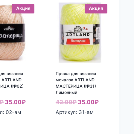
Акция
Акция
ля вязания
Пряжа для вязания
к ARTLAND
мочалок ARTLAND
ИЦА (№02)
МАСТЕРИЦА (№31)
Лимонный
Первоначальная
Текущая
Первоначальная
Текущая
₽
35.00
₽
42.00
₽
35.00
₽
цена
цена:
цена
цена:
л: 02-aм
Артикул: 31-aм
составляла
35.00₽.
составляла
35.00₽.
42.00₽.
42.00₽.