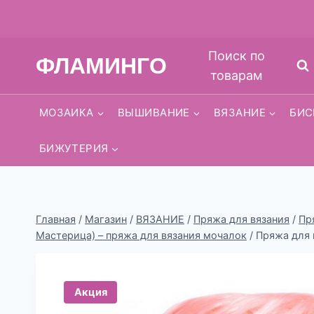
Перейти
Поиск по
ФЛАМИНГО
к
товарам
содержимому
МОЗАИКА
ВЫШИВАНИЕ
ВЯЗАНИЕ
БИС
БИЖУТЕРИЯ
Главная
/
Магазин
/
ВЯЗАНИЕ
/
Пряжа для вязания
/
Пр
Мастерица) – пряжа для вязания мочалок
/
Пряжа для
Акция