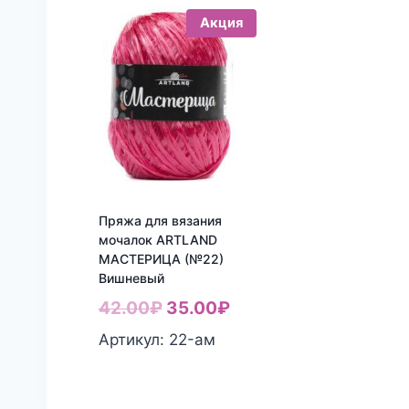
Акция
Пряжа для вязания
мочалок ARTLAND
МАСТЕРИЦА (№22)
Вишневый
Первоначальная
Текущая
42.00
₽
35.00
₽
цена
цена:
Артикул: 22-aм
составляла
35.00₽.
42.00₽.