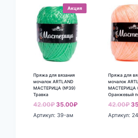
Акция
Пряжа для вязания
Пряжа для вя
мочалок ARTLAND
мочалок ART
МАСТЕРИЦА (№39)
МАСТЕРИЦА 
Травка
Оранжевый п
Первоначальная
Текущая
Пе
42.00
₽
35.00
₽
42.00
₽
35
цена
цена:
це
Артикул: 39-aм
Артикул: 2
составляла
35.00₽.
со
42.00₽.
42