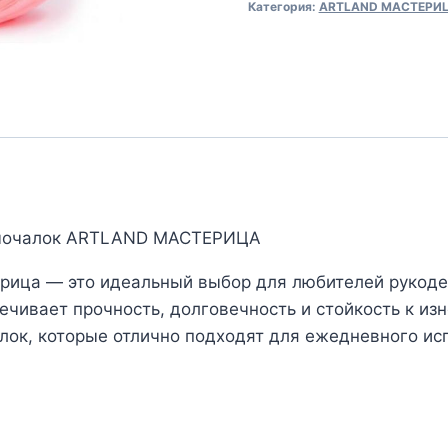
Категория:
ARTLAND МАСТЕРИЦА 
вязания
мочалок
ARTLAND
МАСТЕРИЦА
(№25)
Оранжево-
красный
я мочалок ARTLAND МАСТЕРИЦА
ерица — это идеальный выбор для любителей рукоде
ечивает прочность, долговечность и стойкость к из
лок, которые отлично подходят для ежедневного ис