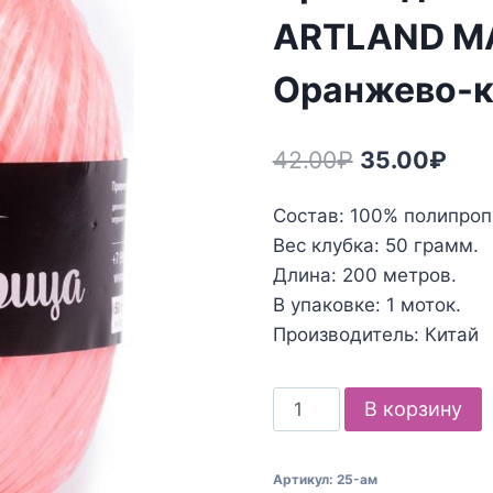
ARTLAND М
Оранжево-
Первонача
Тек
42.00
₽
35.00
₽
цена
цен
Состав: 100% полипро
составляла
35.
Вес клубка: 50 грамм.
42.00₽.
Длина: 200 метров.
В упаковке: 1 моток.
Производитель: Китай
Количество
В корзину
товара
Пряжа
Артикул:
25-aм
для