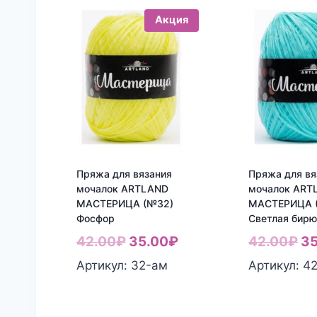
Акция
Пряжа для вязания
Пряжа для вя
мочалок ARTLAND
мочалок ART
МАСТЕРИЦА (№32)
МАСТЕРИЦА 
Фосфор
Светлая бирю
Первоначальная
Текущая
Пе
42.00
₽
35.00
₽
42.00
₽
35
цена
цена:
це
Артикул: 32-aм
Артикул: 4
составляла
35.00₽.
со
42.00₽.
42