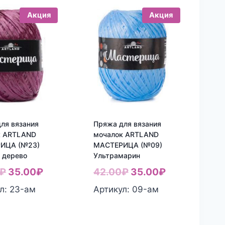
Акция
Акция
ля вязания
Пряжа для вязания
к ARTLAND
мочалок ARTLAND
ИЦА (№23)
МАСТЕРИЦА (№09)
 дерево
Ультрамарин
Первоначальная
Текущая
Первоначальная
Текущая
₽
35.00
₽
42.00
₽
35.00
₽
цена
цена:
цена
цена:
л: 23-aм
Артикул: 09-aм
составляла
35.00₽.
составляла
35.00₽.
42.00₽.
42.00₽.