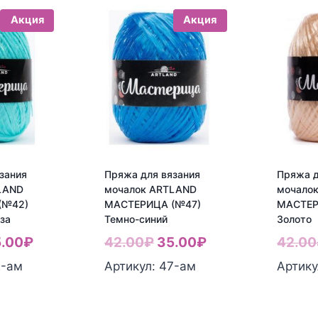
Акция
Акция
зания
Пряжа для вязания
Пряжа д
LAND
мочалок ARTLAND
мочало
(№42)
МАСТЕРИЦА (№47)
МАСТЕР
за
Темно-синий
Золото
рвоначальная
Текущая
Первоначальная
Текущая
.00
₽
42.00
₽
35.00
₽
42.00
на
цена:
цена
цена:
2-aм
Артикул: 47-aм
Артику
ставляла
35.00₽.
составляла
35.00₽.
.00₽.
42.00₽.