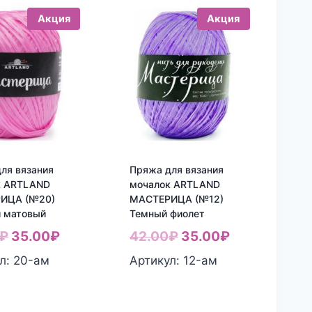
Акция
Акция
ля вязания
Пряжа для вязания
к ARTLAND
мочалок ARTLAND
ИЦА (№20)
МАСТЕРИЦА (№12)
й матовый
Темный фиолет
Первоначальная
Текущая
Первоначальная
Текущая
₽
35.00
₽
42.00
₽
35.00
₽
цена
цена:
цена
цена:
л: 20-aм
Артикул: 12-aм
составляла
35.00₽.
составляла
35.00₽.
42.00₽.
42.00₽.