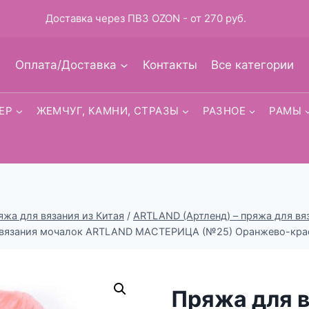
Доставка через ПВЗ OZON - от 270 руб.
Оплата/Доставка
Контакты
Все категории
ЕР
ЖЕМЧУГ, КАМНИ, СТРАЗЫ
РАЗНОЕ
РАМЫ
яжа для вязания из Китая
/
ARTLAND (Артленд) – пряжа для вяз
 вязания мочалок ARTLAND МАСТЕРИЦА (№25) Оранжево-кра
Пряжа для 