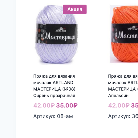
Акция
Пряжа для вязания
Пряжа для вя
мочалок ARTLAND
мочалок ART
МАСТЕРИЦА (№08)
МАСТЕРИЦА 
Сирень прозрачная
Апельсин
Первоначальная
Текущая
Пе
42.00
₽
35.00
₽
42.00
₽
35
цена
цена:
це
Артикул: 08-aм
Артикул: 3
составляла
35.00₽.
со
42.00₽.
42