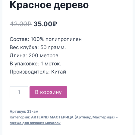
Красное дерево
Первоначальная
Текущая
42.00
₽
35.00
₽
цена
цена:
Состав: 100% полипропилен
составляла
35.00₽.
Вес клубка: 50 грамм.
42.00₽.
Длина: 200 метров.
В упаковке: 1 моток.
Производитель: Китай
Количество
В корзину
товара
Пряжа
Артикул:
23-aм
для
Категория:
ARTLAND МАСТЕРИЦА (Артленд Мастерица) –
вязания
пряжа для вязания мочалок
мочалок