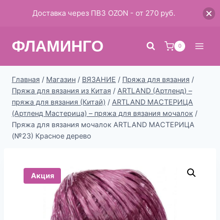
Доставка через ПВЗ OZON - от 270 руб.
Перейти
ФЛАМИНГО
к
0
содержимому
Главная
/
Магазин
/
ВЯЗАНИЕ
/
Пряжа для вязания
/
Пряжа для вязания из Китая
/
ARTLAND (Артленд) –
пряжа для вязания (Китай)
/
ARTLAND МАСТЕРИЦА
(Артленд Мастерица) – пряжа для вязания мочалок
/
Пряжа для вязания мочалок ARTLAND МАСТЕРИЦА
(№23) Красное дерево
Акция