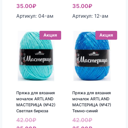
цена
Текущая
цена
Текущая
35.00
₽
35.00
₽
составляла
цена:
составляла
цена:
Артикул: 04-aм
Артикул: 12-aм
42.00₽.
35.00₽.
42.00₽.
35.00₽.
Акция
Акция
Пряжа для вязания
Пряжа для вязания
мочалок ARTLAND
мочалок ARTLAND
МАСТЕРИЦА (№42)
МАСТЕРИЦА (№47)
Светлая бирюза
Темно-синий
Первоначальная
Первоначаль
42.00
₽
42.00
₽