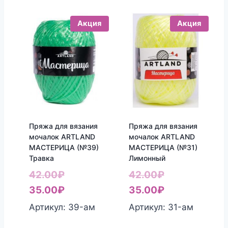
42.00₽.
35.00₽.
42.00₽.
35.00₽.
Акция
Акция
Пряжа для вязания
Пряжа для вязания
мочалок ARTLAND
мочалок ARTLAND
МАСТЕРИЦА (№39)
МАСТЕРИЦА (№31)
Травка
Лимонный
Первоначальная
Первоначаль
42.00
₽
42.00
₽
цена
Текущая
цена
Текущая
35.00
₽
35.00
₽
составляла
цена:
составляла
цена:
Артикул: 39-aм
Артикул: 31-aм
42.00₽.
35.00₽.
42.00₽.
35.00₽.