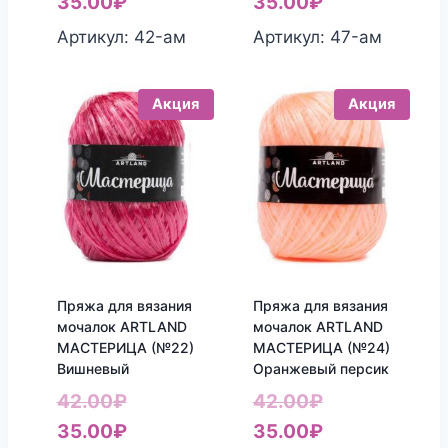
цена
Текущая
цена
Текущая
35.00
₽
35.00
₽
составляла
цена:
составляла
цена:
Артикул: 42-aм
Артикул: 47-aм
42.00₽.
35.00₽.
42.00₽.
35.00₽.
Акция
Акция
Пряжа для вязания
Пряжа для вязания
мочалок ARTLAND
мочалок ARTLAND
МАСТЕРИЦА (№22)
МАСТЕРИЦА (№24)
Вишневый
Оранжевый персик
Первоначальная
Первоначаль
42.00
₽
42.00
₽
цена
Текущая
цена
Текущая
35.00
₽
35.00
₽