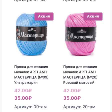
42.00₽.
35.00₽.
42.00₽.
35.00₽.
Акция
Акция
Пряжа для вязания
Пряжа для вязания
мочалок ARTLAND
мочалок ARTLAND
МАСТЕРИЦА (№09)
МАСТЕРИЦА (№20)
Ультрамарин
Розовый матовый
Первоначальная
Первоначаль
42.00
₽
42.00
₽
цена
Текущая
цена
Текущая
35.00
₽
35.00
₽
составляла
цена:
составляла
цена:
Артикул: 09-aм
Артикул: 20-aм