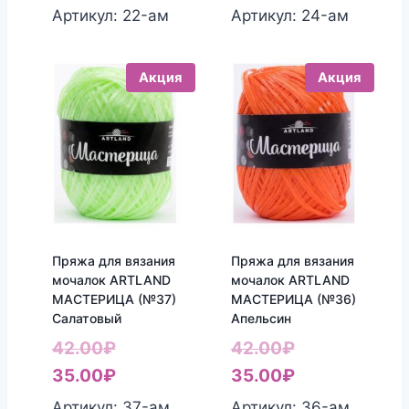
составляла
цена:
составляла
цена:
Артикул: 22-aм
Артикул: 24-aм
42.00₽.
35.00₽.
42.00₽.
35.00₽.
Акция
Акция
Пряжа для вязания
Пряжа для вязания
мочалок ARTLAND
мочалок ARTLAND
МАСТЕРИЦА (№37)
МАСТЕРИЦА (№36)
Салатовый
Апельсин
Первоначальная
Первоначаль
42.00
₽
42.00
₽
цена
Текущая
цена
Текущая
35.00
₽
35.00
₽
составляла
цена:
составляла
цена:
Артикул: 37-aм
Артикул: 36-aм