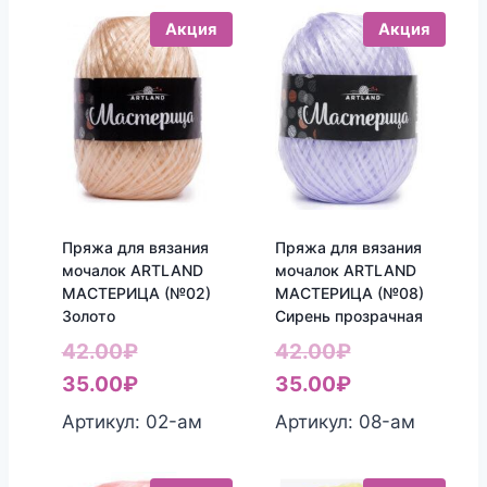
Акция
Акция
Пряжа для вязания
Пряжа для вязания
мочалок ARTLAND
мочалок ARTLAND
МАСТЕРИЦА (№02)
МАСТЕРИЦА (№08)
Золото
Сирень прозрачная
Первоначальная
Первоначаль
42.00
₽
42.00
₽
цена
Текущая
цена
Текущая
35.00
₽
35.00
₽
составляла
цена:
составляла
цена:
Артикул: 02-aм
Артикул: 08-aм
42.00₽.
35.00₽.
42.00₽.
35.00₽.