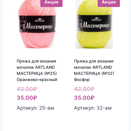
Акция
Акция
Пряжа для вязания
Пряжа для вязания
мочалок ARTLAND
мочалок ARTLAND
МАСТЕРИЦА (№25)
МАСТЕРИЦА (№32)
Оранжево-красный
Фосфор
Первоначальная
Первоначаль
42.00
₽
42.00
₽
цена
Текущая
цена
Текущая
35.00
₽
35.00
₽
составляла
цена:
составляла
цена:
Артикул: 25-aм
Артикул: 32-aм
42.00₽.
35.00₽.
42.00₽.
35.00₽.