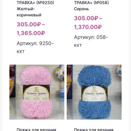
ТРАВКА» (№9250)
ТРАВКА» (№058)
Желтый-
Сирень
коричневый
305.00
₽
–
305.00
₽
–
1,370.00
₽
1,365.00
₽
Артикул: 058-
Артикул: 9250-
кхт
кхт
Пряжа для вязания
Пряжа для вязания