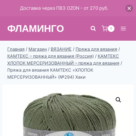
Доставка через ПВЗ OZON - от 270 руб.
Перейти
ФЛАМИНГО
к
0
содержимому
Главная
/
Магазин
/
ВЯЗАНИЕ
/
Пряжа для вязания
/
КАМТЕКС – пряжа для вязания (Россия)
/
КАМТЕКС
ХЛОПОК МЕРСЕРИЗОВАННЫЙ – пряжа для вязания
/
Пряжа для вязания КАМТЕКС «ХЛОПОК
МЕРСЕРИЗОВАННЫЙ» (№294) Хаки