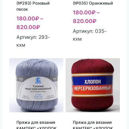
(№293) Розовый
(№035) Оранжевый
песок
180.00
₽
–
180.00
₽
–
820.00
₽
820.00
₽
Артикул: 035-
Артикул: 293-
кхм
кхм
Пряжа для вязания
Пряжа для вязания
КАМТЕКС «ХЛОПОК
КАМТЕКС «ХЛОПОК