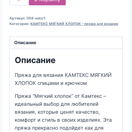
товара
Пряжа
Артикул:
058-кмх/1
для
Категория:
КАМТЕКС МЯГКИЙ ХЛОПОК – пряжа для вязания
вязания
КАМТЕКС
Описание
«МЯГКИЙ
ХЛОПОК»
Описание
(№058)
Сирень
Пряжа для вязания КАМТЕКС МЯГКИЙ
ХЛОПОК спицами и крючком
Пряжа “Мягкий хлопок” от Камтекс –
идеальный выбор для любителей
вязания, которые ценят качество,
комфорт и стиль в своих изделиях. Эта
пряжа прекрасно подойдет как для