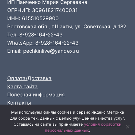
ИП Панченко Мария Сергеевна
ОГРНИП: 309618217400031
ИНН: 615510529900
Ростовская обл., г.Шахты, ул. Советская, д.182
Тел: 8-928-164-22-43
WhatsApp: 8-928-164-22-43
Email: pechkinlive@yandex.ru
Оплата/Доставка
Карта сайта
Полезная информация
Контакты
Личный кабинет
Мы используем файлы cookies и сервис Яндекс.Метрика
для сбора тех. данных с целью улучшения качества услуг.
Опт: 8-928-164-22-43
Оставаясь на сайте вы принимаете
условия обработки
Розница: 8-989-711-58-47
персональных данных
.