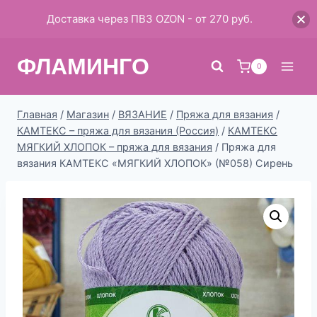
Доставка через ПВЗ OZON - от 270 руб.
Перейти
ФЛАМИНГО
к
0
содержимому
Главная
/
Магазин
/
ВЯЗАНИЕ
/
Пряжа для вязания
/
КАМТЕКС – пряжа для вязания (Россия)
/
КАМТЕКС
МЯГКИЙ ХЛОПОК – пряжа для вязания
/
Пряжа для
вязания КАМТЕКС «МЯГКИЙ ХЛОПОК» (№058) Сирень