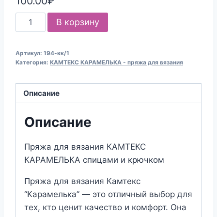
100.00
₽
Количество
В корзину
товара
Пряжа
Артикул:
194-кк/1
для
Категория:
КАМТЕКС КАРАМЕЛЬКА - пряжа для вязания
вязания
КАМТЕКС
Описание
"КАРАМЕЛЬКА"
(№194)
Описание
Розовый
цикламен
Пряжа для вязания КАМТЕКС
КАРАМЕЛЬКА спицами и крючком
Пряжа для вязания Камтекс
“Карамелька” — это отличный выбор для
тех, кто ценит качество и комфорт. Она