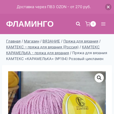
Доставка через ПВЗ OZON - от 270 руб.
Перейти
ФЛАМИНГО
к
0
содержимому
Главная
/
Магазин
/
ВЯЗАНИЕ
/
Пряжа для вязания
/
КАМТЕКС – пряжа для вязания (Россия)
/
КАМТЕКС
КАРАМЕЛЬКА - пряжа для вязания
/
Пряжа для вязания
КАМТЕКС «КАРАМЕЛЬКА» (№194) Розовый цикламен