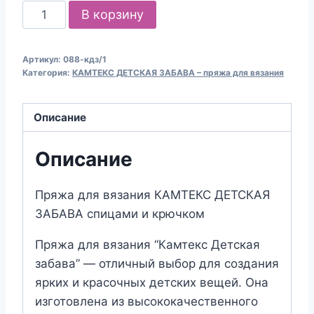
Количество
В корзину
товара
Пряжа
Артикул:
088-кдз/1
для
Категория:
КАМТЕКС ДЕТСКАЯ ЗАБАВА – пряжа для вязания
вязания
КАМТЕКС
Описание
"ДЕТСКАЯ
ЗАБАВА"
Описание
(№088)
Брусника
Пряжа для вязания КАМТЕКС ДЕТСКАЯ
ЗАБАВА спицами и крючком
Пряжа для вязания “Камтекс Детская
забава” — отличный выбор для создания
ярких и красочных детских вещей. Она
изготовлена из высококачественного