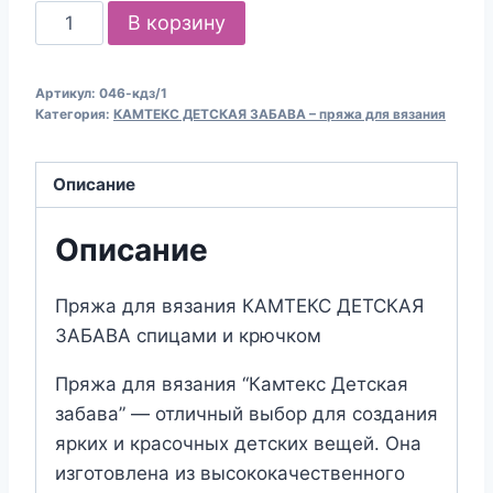
Количество
В корзину
товара
Пряжа
Артикул:
046-кдз/1
для
Категория:
КАМТЕКС ДЕТСКАЯ ЗАБАВА – пряжа для вязания
вязания
КАМТЕКС
Описание
"ДЕТСКАЯ
ЗАБАВА"
Описание
(№046)
Красный
Пряжа для вязания КАМТЕКС ДЕТСКАЯ
ЗАБАВА спицами и крючком
Пряжа для вязания “Камтекс Детская
забава” — отличный выбор для создания
ярких и красочных детских вещей. Она
изготовлена из высококачественного