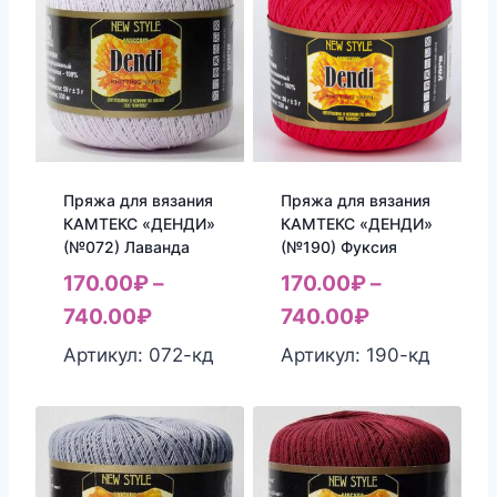
Пряжа для вязания
Пряжа для вязания
КАМТЕКС «ДЕНДИ»
КАМТЕКС «ДЕНДИ»
(№072) Лаванда
(№190) Фуксия
170.00
₽
–
170.00
₽
–
740.00
₽
740.00
₽
Артикул: 072-кд
Артикул: 190-кд