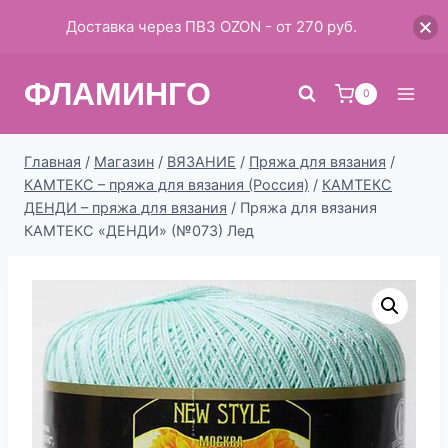
Доставка через ПВЗ OZON - от 270 руб.
Перейти
ФЛАМИНГО
к
0
содержимому
Главная
/
Магазин
/
ВЯЗАНИЕ
/
Пряжа для вязания
/
КАМТЕКС – пряжа для вязания (Россия)
/
КАМТЕКС
ДЕНДИ – пряжа для вязания
/
Пряжа для вязания
КАМТЕКС «ДЕНДИ» (№073) Лед