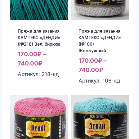
Пряжа для вязания
Пряжа для вязания
КАМТЕКС «ДЕНДИ»
КАМТЕКС «ДЕНДИ»
(№218) Зел. бирюза
(№106)
Жемчужный
170.00
₽
–
170.00
₽
–
740.00
₽
740.00
₽
Артикул: 218-кд
Артикул: 106-кд