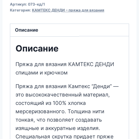
Артикул:
073-кд/1
для
Категория:
КАМТЕКС ДЕНДИ – пряжа для вязания
вязания
КАМТЕКС
Описание
"ДЕНДИ"
(№073)
Описание
Лед
Пряжа для вязания КАМТЕКС ДЕНДИ
спицами и крючком
Пряжа для вязания Камтекс “Денди” —
это высококачественный материал,
состоящий из 100% хлопка
мерсеризованного. Толщина нити
тонкая, что позволяет создавать
изящные и аккуратные изделия.
Специальная скрутка придает пряже