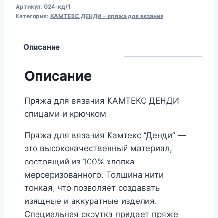
Артикул:
024-кд/1
для
Категория:
КАМТЕКС ДЕНДИ – пряжа для вязания
вязания
КАМТЕКС
Описание
"ДЕНДИ"
(№024)
Описание
Бирюза
Пряжа для вязания КАМТЕКС ДЕНДИ
спицами и крючком
Пряжа для вязания Камтекс “Денди” —
это высококачественный материал,
состоящий из 100% хлопка
мерсеризованного. Толщина нити
тонкая, что позволяет создавать
изящные и аккуратные изделия.
Специальная скрутка придает пряже