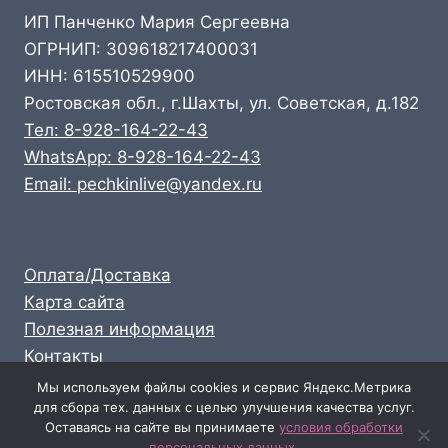
ИП Панченко Мария Сергеевна
ОГРНИП: 309618217400031
ИНН: 615510529900
Ростовская обл., г.Шахты, ул. Советская, д.182
Тел: 8-928-164-22-43
WhatsApp: 8-928-164-22-43
Email: pechkinlive@yandex.ru
Оплата/Доставка
Карта сайта
Полезная информация
Контакты
Личный кабинет
Мы используем файлы cookies и сервис Яндекс.Метрика
для сбора тех. данных с целью улучшения качества услуг.
Опт: 8-928-164-22-43
Оставаясь на сайте вы принимаете
условия обработки
Розница: 8-989-711-58-47
персональных данных
.