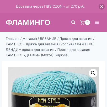
Доставка через ПВЗ OZON - от 270 руб.
Перейти
ФЛАМИНГО
к
0
содержимому
Главная
/
Магазин
/
ВЯЗАНИЕ
/
Пряжа для вязания
/
КАМТЕКС – пряжа для вязания (Россия)
/
КАМТЕКС
ДЕНДИ – пряжа для вязания
/
Пряжа для вязания
КАМТЕКС «ДЕНДИ» (№024) Бирюза