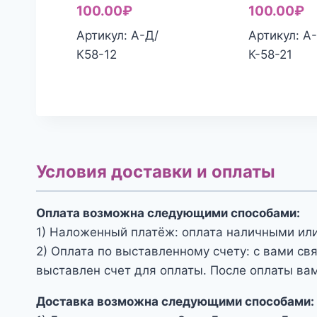
цена
Текущая
ц
Т
100.00
₽
100.00
₽
составляла
цена:
с
ц
Артикул: А-Д/
Артикул: А
160.00₽.
100.00₽.
1
1
К58-12
К-58-21
Условия доставки и оплаты
Оплата возможна следующими способами:
1) Наложенный платёж: оплата наличными или
2) Оплата по выставленному счету: с вами св
выставлен счет для оплаты. После оплаты вам
Доставка возможна следующими способами: