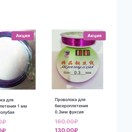
Акция
Акция
Проволока для
ка для
бисероплетения
летения 1 мм
0.3мм фуксия
голубая
Первоначальная
Первоначальная
160.00
₽
0
₽
цена
Текущая
Текущая
цена
130.00
₽
0
₽