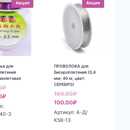
Акция
Акция
ка для
ПРОВОЛОКА для
летения
бисероплетения (0,4
иолетовая
мм; 40 м; цвет:
СЕРЕБРО)
Первоначальная
0
₽
Первоначальная
160.00
₽
цена
Текущая
0
₽
цена
Текущая
100.00
₽
составляла
цена:
л:
составляла
цена:
Артикул: А-Д/
160.00₽.
130.00₽.
40-3
160.00₽.
100.00₽.
К58-13