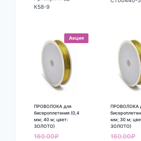
СТ00440-5
160.00₽.
100.00₽.
К58-9
Акция
ПРОВОЛОКА для
ПРОВОЛОКА 
бисероплетения (0,4
бисероплетен
мм; 40 м; цвет:
мм; 30 м; цве
ЗОЛОТО)
ЗОЛОТО)
Первоначальная
П
160.00
₽
160.00
₽