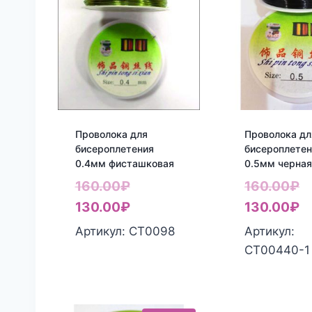
Проволока для
Проволока дл
бисероплетения
бисероплетен
0.4мм фисташковая
0.5мм черна
Первоначальная
П
160.00
₽
160.00
₽
цена
Текущая
ц
Т
130.00
₽
130.00
₽
составляла
цена:
с
ц
Артикул: СТ0098
Артикул:
160.00₽.
130.00₽.
1
1
СТ00440-1