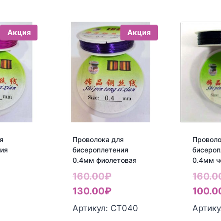
Акция
Акция
я
Проволока для
Проволо
ия
бисероплетения
бисероп
я
0.4мм фиолетовая
0.4мм ч
ервоначальная
Первоначальная
160.00
₽
160.0
ена
екущая
цена
Текущая
130.00
₽
100.0
оставляла
ена:
составляла
цена:
Артикул: СТ040
Артику
60.00₽.
30.00₽.
160.00₽.
130.00₽.