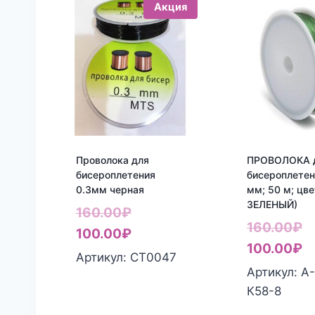
Акция
Проволока для
ПРОВОЛОКА 
бисероплетения
бисероплетен
0.3мм черная
мм; 50 м; цве
ЗЕЛЕНЫЙ)
Первоначальная
160.00
₽
П
160.00
₽
цена
Текущая
100.00
₽
ц
Т
100.00
₽
составляла
цена:
Артикул: СТ0047
с
ц
Артикул: А
160.00₽.
100.00₽.
1
1
К58-8