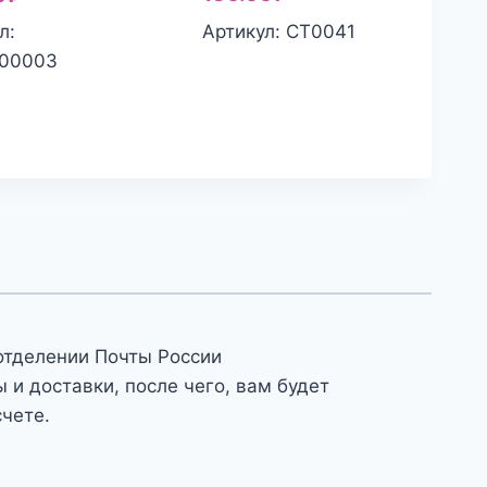
составляла
цена:
цена:
составляла
Артикул: СТ0041
л:
160.00₽.
130.00₽.
150.00₽.
190.00₽.
00003
отделении Почты России
и доставки, после чего, вам будет
счете.