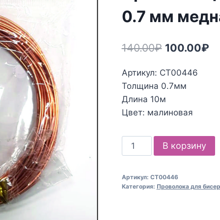
0.7 мм медн
Первонача
Т
140.00
₽
100.00
₽
цена
це
Артикул: СТ00446
составлял
10
Толщина 0.7мм
140.00₽.
Длина 10м
Цвет: малиновая
Количество
В корзину
товара
Проволока
Артикул:
СТ00446
для
Категория:
Проволока для бисе
бисероплетения
0.7