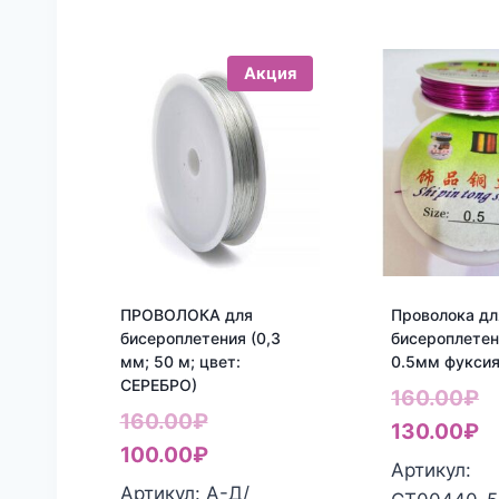
Акция
ПРОВОЛОКА для
Проволока дл
бисероплетения (0,3
бисероплетен
мм; 50 м; цвет:
0.5мм фукси
СЕРЕБРО)
П
160.00
₽
Первоначальная
160.00
₽
ц
Т
130.00
₽
цена
Текущая
100.00
₽
с
ц
Артикул:
составляла
цена:
Артикул: А-Д/
1
1