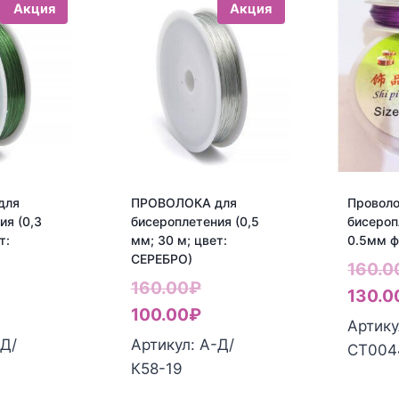
Акция
Акция
для
ПРОВОЛОКА для
Проволо
ия (0,3
бисероплетения (0,5
бисероп
т:
мм; 30 м; цвет:
0.5мм ф
СЕРЕБРО)
160.0
ервоначальная
Первоначальная
160.00
₽
130.0
ена
екущая
цена
Текущая
100.00
₽
Артику
оставляла
ена:
составляла
цена:
-Д/
Артикул: А-Д/
СТ004
60.00₽.
00.00₽.
160.00₽.
100.00₽.
К58-19