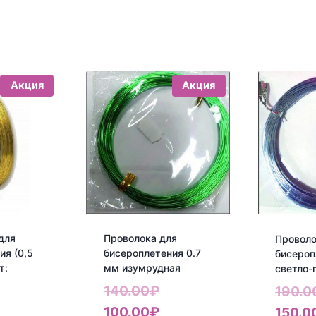
Акция
Акция
для
Проволока для
Проволо
ия (0,5
бисероплетения 0.7
бисероп
т:
мм изумрудная
светло-
Первоначальная
140.00
₽
190.0
ервоначальная
цена
Текущая
100.00
₽
150.0