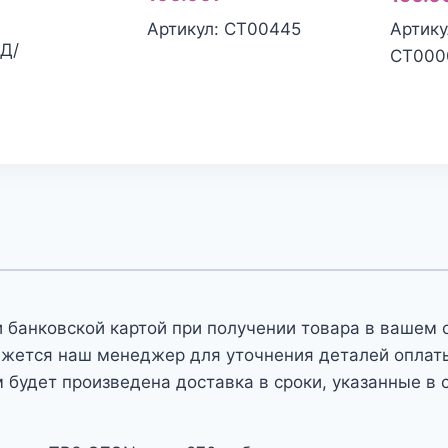
ена
екущая
составляла
цена:
Артикул: СТ00445
Артику
оставляла
ена:
-Д/
140.00₽.
100.00₽.
СТ000
60.00₽.
00.00₽.
 банковской картой при получении товара в вашем 
яжется наш менеджер для уточнения деталей оплаты 
 будет произведена доставка в сроки, указанные в 