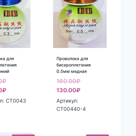
ка для
Проволока для
летения
бисероплетения
иний
0.5мм медная
Первоначальная
Первоначальная
0
₽
160.00
₽
цена
Текущая
цена
Текущая
0
₽
130.00
₽
составляла
цена:
составляла
цена:
л: СТ0043
Артикул:
160.00₽.
130.00₽.
160.00₽.
130.00₽.
СТ00440-4