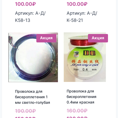
цена
Текущая
цена
Текущая
100.00
₽
100.00
₽
составляла
цена:
составляла
цена:
Артикул: А-Д/
Артикул: А-Д/
160.00₽.
100.00₽.
160.00₽.
100.00₽.
К58-13
К-58-21
Акция
Акция
Проволока для
Проволока для
бисероплетения
бисероплетения 1
0.4мм красная
мм светло-голубая
Первоначал
Первоначальная
160.00
₽
190.00
₽