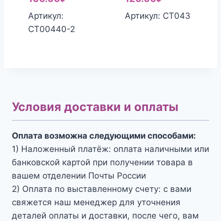
составляла
цена:
цена:
составляла
Артикул:
Артикул: СТ043
160.00₽.
100.00₽.
120.00₽.
160.00₽.
СТ00440-2
Условия доставки и оплаты
Оплата возможна следующими способами:
1) Наложенный платёж: оплата наличными или
банковской картой при получении товара в
вашем отделении Почты России
2) Оплата по выставленному счету: с вами
свяжется наш менеджер для уточнения
деталей оплаты и доставки, после чего, вам