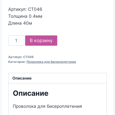
цена
цена:
Артикул: СТ046
составляла
130.00₽.
Толщина 0.4мм
160.00₽.
Длина 40м
Количество
В корзину
товара
Проволока
Артикул:
СТ046
для
Категория:
Проволока для бисероплетения
бисероплетения
0.4мм
Описание
медная
Описание
Проволока для бисероплетения