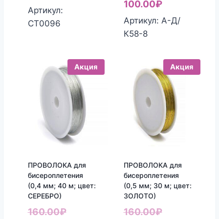
цена
Текущая
100.00
₽
составляла
цена:
Артикул:
составляла
цена:
Артикул: А-Д/
160.00₽.
100.00₽.
СТ0096
160.00₽.
100.00₽.
К58-8
Акция
Акция
ПРОВОЛОКА для
ПРОВОЛОКА для
бисероплетения
бисероплетения
(0,4 мм; 40 м; цвет:
(0,5 мм; 30 м; цвет:
СЕРЕБРО)
ЗОЛОТО)
Первоначальная
Первоначал
160.00
₽
160.00
₽