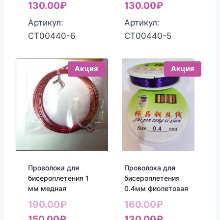
цена
Текущая
цена
Текущая
130.00
₽
130.00
₽
составляла
цена:
составляла
цена:
Артикул:
Артикул:
160.00₽.
130.00₽.
160.00₽.
130.00₽.
СТ00440-6
СТ00440-5
Акция
Акция
Проволока для
Проволока для
бисероплетения 1
бисероплетения
мм медная
0.4мм фиолетовая
Первоначальная
Первоначал
190.00
₽
160.00
₽
Текущая
цена
цена
Текущая
150.00
₽
130.00
₽