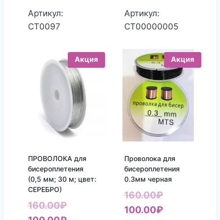
составляла
цена:
цена:
составляла
Артикул:
Артикул:
160.00₽.
130.00₽.
150.00₽.
190.00₽.
СТ0097
СТ00000005
Акция
Акция
ПРОВОЛОКА для
Проволока для
бисероплетения
бисероплетения
(0,5 мм; 30 м; цвет:
0.3мм черная
СЕРЕБРО)
Первоначал
160.00
₽
Первоначальная
160.00
₽
цена
Текущая
100.00
₽
цена
Текущая