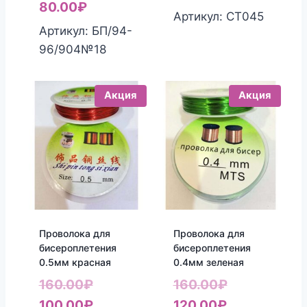
Текущая
цена
80.00
₽
составляла
цена:
Артикул: СТ045
цена:
составляла
Артикул: БП/94-
160.00₽.
100.00₽.
80.00₽.
190.00₽.
96/904№18
Акция
Акция
Проволока для
Проволока для
бисероплетения
бисероплетения
0.5мм красная
0.4мм зеленая
Первоначальная
Первоначал
160.00
₽
160.00
₽
цена
Текущая
Текущая
цена
100.00
₽
120.00
₽