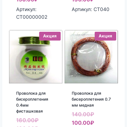
цена:
составляла
составляла
цена:
Артикул:
Артикул: СТ040
150.00₽.
190.00₽.
160.00₽.
130.00₽.
СТ00000002
Акция
Акция
Проволока для
Проволока для
бисероплетения
бисероплетения 0.7
0.4мм
мм медная
фисташковая
Первоначал
140.00
₽
Первоначальная
160.00
₽
цена
Текущая
100.00
₽