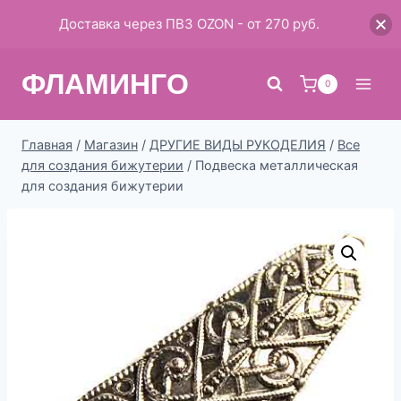
Доставка через ПВЗ OZON - от 270 руб.
Перейти
ФЛАМИНГО
к
0
содержимому
Главная
/
Магазин
/
ДРУГИЕ ВИДЫ РУКОДЕЛИЯ
/
Все
для создания бижутерии
/
Подвеска металлическая
для создания бижутерии