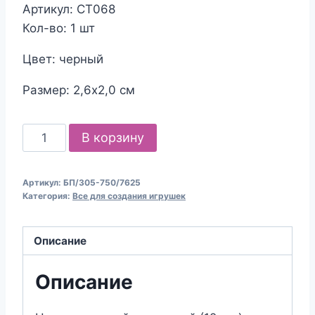
Артикул: СТ068
Кол-во: 1 шт
Цвет: черный
Размер: 2,6х2,0 см
Количество
В корзину
товара
НОСИК
Артикул:
БП/305-750/7625
винтовой
Категория:
Все для создания игрушек
бархатный
"Сердечко"
Описание
(цвет:
розовый;
Описание
12
мм)