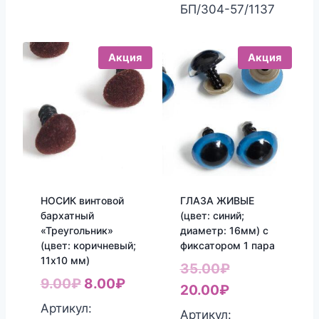
БП/304-57/1137
Акция
Акция
НОСИК винтовой
ГЛАЗА ЖИВЫЕ
бархатный
(цвет: синий;
«Треугольник»
диаметр: 16мм) с
(цвет: коричневый;
фиксатором 1 пара
11х10 мм)
Первоначаль
35.00
₽
Первоначальная
Текущая
9.00
₽
8.00
₽
Текущая
цена
20.00
₽
цена
цена:
Артикул:
цена:
составляла
Артикул: