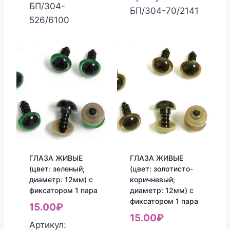
составляла
8.00₽.
БП/304-
20.00₽.
35.00₽.
БП/304-70/2141
9.00₽.
526/6100
ГЛАЗА ЖИВЫЕ
ГЛАЗА ЖИВЫЕ
(цвет: зеленый;
(цвет: золотисто-
диаметр: 12мм) с
коричневый;
фиксатором 1 пара
диаметр: 12мм) с
фиксатором 1 пара
15.00
₽
15.00
₽
Артикул: