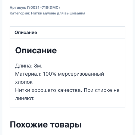
Нитки
Артикул:
Г/0031=718(DMC)
для
Категория:
Нитки мулине для вышивания
вышивания
мулине
Описание
№0031
Гамма
Описание
=
№718
Длина: 8м.
DMC
Материал: 100% мерсеризованный
(цвет:
хлопок
темно-
Нитки хорошего качества. При стирке не
лиловый;
линяют.
длина:
8м)
Похожие товары