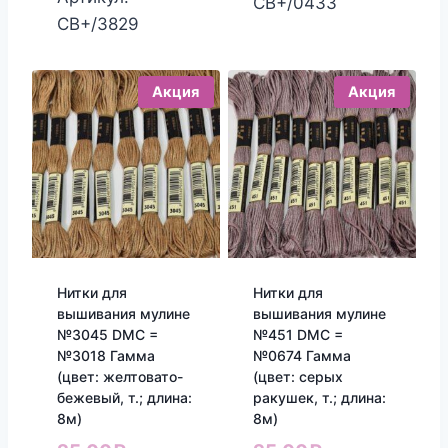
25.00₽.
20.00₽.
СВ+/0433
25.00₽.
20.00₽.
СВ+/3829
Акция
Акция
Нитки для
Нитки для
вышивания мулине
вышивания мулине
№3045 DMC =
№451 DMC =
№3018 Гамма
№0674 Гамма
(цвет: желтовато-
(цвет: серых
бежевый, т.; длина:
ракушек, т.; длина:
8м)
8м)