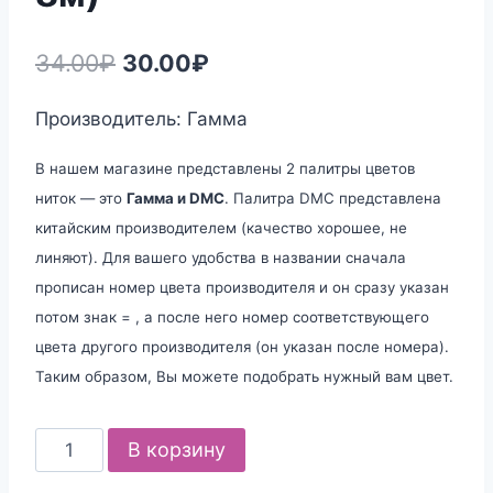
Первоначальная
Текущая
34.00
₽
30.00
₽
цена
цена:
Производитель: Гамма
составляла
30.00₽.
34.00₽.
В нашем магазине представлены 2 палитры цветов
ниток — это
Гамма и DMC
. Палитра DMC представлена
китайским производителем (качество хорошее, не
линяют). Для вашего удобства в названии сначала
прописан номер цвета производителя и он сразу указан
потом знак = , а после него номер соответствующего
цвета другого производителя (он указан после номера).
Таким образом, Вы можете подобрать нужный вам цвет.
Количество
В корзину
товара