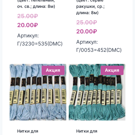
оч. св.; длина: 8м)
ракушки, ср.;
длина: 8м)
Первоначальная
25.00
₽
Первоначаль
25.00
₽
цена
Текущая
20.00
₽
цена
Текущая
20.00
₽
составляла
цена:
Артикул:
составляла
цена:
Артикул:
25.00₽.
20.00₽.
Г/3230=535(DMC)
25.00₽.
20.00₽.
Г/0053=452(DMC)
Акция
Акция
Нитки для
Нитки для