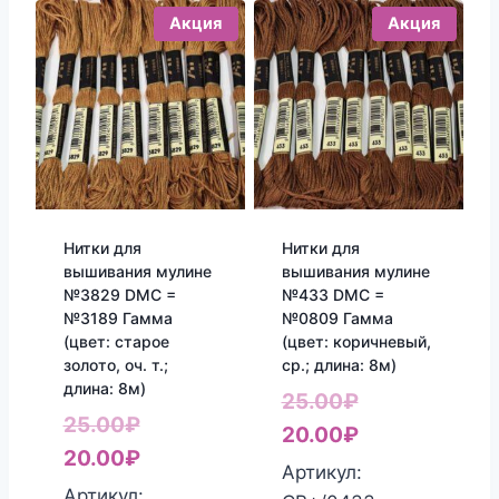
Акция
Акция
Нитки для
Нитки для
вышивания мулине
вышивания мулине
№3829 DMC =
№433 DMC =
№3189 Гамма
№0809 Гамма
(цвет: старое
(цвет: коричневый,
золото, оч. т.;
ср.; длина: 8м)
длина: 8м)
Первоначаль
25.00
₽
Первоначальная
25.00
₽
цена
Текущая
20.00
₽
цена
Текущая
20.00
₽
составляла
цена:
Артикул:
составляла
цена:
Артикул: