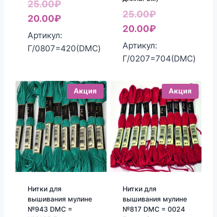
Первоначальная
25.00
₽
Первоначаль
25.00
₽
цена
Текущая
20.00
₽
цена
Текущая
20.00
₽
составляла
цена:
Артикул:
составляла
цена:
Артикул:
25.00₽.
20.00₽.
Г/0807=420(DMC)
25.00₽.
20.00₽.
Г/0207=704(DMC)
Акция
Акция
Нитки для
Нитки для
вышивания мулине
вышивания мулине
№943 DMC =
№817 DMC = 0024