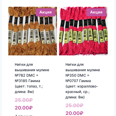
Акция
Акция
Нитки для
Нитки для
вышивания мулине
вышивания мулине
№782 DMC =
№350 DMC =
№3185 Гамма
№0707 Гамма
(цвет: топаз, т.;
(цвет: кораллово-
длина: 8м)
красный, ср.;
длина: 8м)
Первоначальная
25.00
₽
Первоначаль
25.00
₽
цена
Текущая
20.00
₽
цена
Текущая
20.00
₽
составляла
цена: