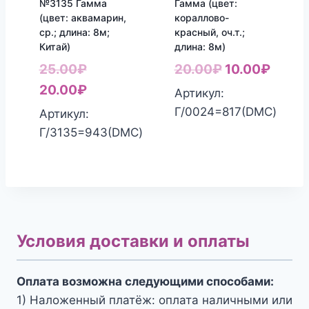
№3135 Гамма
Гамма (цвет:
(цвет: аквамарин,
кораллово-
ср.; длина: 8м;
красный, оч.т.;
Китай)
длина: 8м)
Первоначальная
Первоначал
Теку
25.00
₽
20.00
₽
10.00
₽
цена
Текущая
цена
цена:
20.00
₽
Артикул:
составляла
цена:
составляла
10.00
Г/0024=817(DMC)
Артикул:
25.00₽.
20.00₽.
20.00₽.
Г/3135=943(DMC)
Условия доставки и оплаты
Оплата возможна следующими способами:
1) Наложенный платёж: оплата наличными или