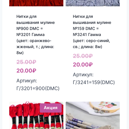
Нитки для
Нитки для
вышивания мулине
вышивания мулине
№900 DMC =
№159 DMC =
№3201 Гамма
№3241 Гамма
(цвет: оранжево-
(цвет: серо-синий,
жженый, т.; длина:
св.; длина: 8м)
8м)
Первоначаль
25.00
₽
Первоначальная
25.00
₽
цена
Текущая
20.00
₽
цена
Текущая
20.00
₽
составляла
цена:
Артикул:
составляла
цена:
Артикул:
25.00₽.
20.00₽.
Г/3241=159(DMC)
25.00₽.
20.00₽.
Г/3201=900(DMC)
Акция