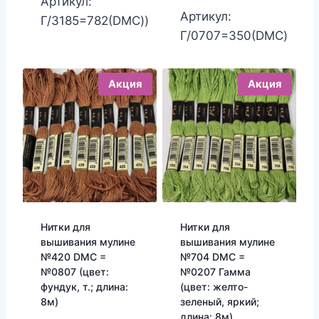
Артикул:
составляла
цена:
Артикул:
25.00₽.
20.00₽.
Г/3185=782(DMC))
25.00₽.
20.00₽.
Г/0707=350(DMC)
Акция
Акция
Нитки для
Нитки для
вышивания мулине
вышивания мулине
№420 DMC =
№704 DMC =
№0807 (цвет:
№0207 Гамма
фундук, т.; длина:
(цвет: желто-
8м)
зеленый, яркий;
длина: 8м)