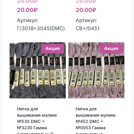
Первоначальная
Первоначаль
25.00
₽
25.00
₽
цена
Текущая
цена
Текущая
20.00
₽
20.00
₽
составляла
цена:
составляла
цена:
Артикул:
Артикул:
25.00₽.
20.00₽.
25.00₽.
20.00₽.
Г/3018=3045(DMC)
СВ+/0451
Акция
Акция
Нитки для
Нитки для
вышивания мулине
вышивания мулине
№535 DMC =
№452 DMC =
№3230 Гамма
№0053 Гамма
(цвет: пепельный,
(цвет: серые