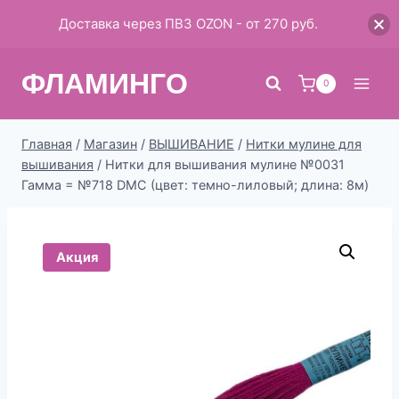
Доставка через ПВЗ OZON - от 270 руб.
Перейти
ФЛАМИНГО
к
0
содержимому
Главная
/
Магазин
/
ВЫШИВАНИЕ
/
Нитки мулине для
вышивания
/
Нитки для вышивания мулине №0031
Гамма = №718 DMC (цвет: темно-лиловый; длина: 8м)
Акция