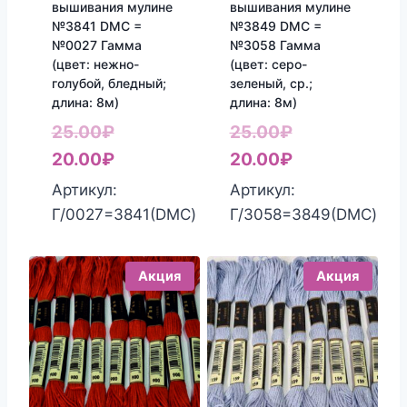
вышивания мулине
вышивания мулине
№3841 DMC =
№3849 DMC =
№0027 Гамма
№3058 Гамма
(цвет: нежно-
(цвет: серо-
голубой, бледный;
зеленый, ср.;
длина: 8м)
длина: 8м)
Первоначальная
Первоначаль
25.00
₽
25.00
₽
цена
Текущая
цена
Текущая
20.00
₽
20.00
₽
составляла
цена:
составляла
цена:
Артикул:
Артикул:
25.00₽.
20.00₽.
25.00₽.
20.00₽.
Г/0027=3841(DMC)
Г/3058=3849(DMC)
Акция
Акция