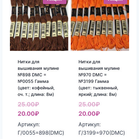
Нитки для
Нитки для
вышивания мулине
вышивания мулине
№898 DMC =
№970 DMC =
№0055 Гамма
№3199 Гамма
(цвет: кофейный,
(цвет: тыквенный,
оч. т.; длина: 8м)
яркий; длина: 8м)
Первоначальная
Первоначаль
25.00
₽
25.00
₽
цена
Текущая
цена
Текущая
20.00
₽
20.00
₽
составляла
цена:
составляла
цена:
Артикул:
Артикул:
25.00₽.
20.00₽.
25.00₽.
20.00₽.
Г/0055=898(DMC)
Г/3199=970(DMC)