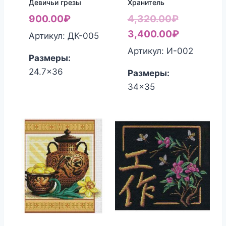
Девичьи грезы
Хранитель
Первонач
900.00
₽
4,320.00
₽
цена
Текущая
3,400.00
₽
Артикул: ДК-005
составля
цена:
Артикул: И-002
Размеры:
4,320.00₽
3,400.00
24.7x36
Размеры:
34x35