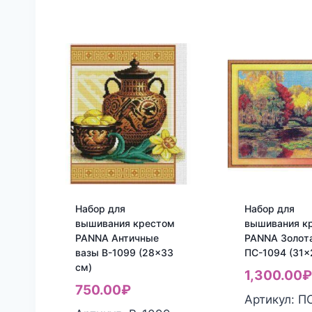
Набор для
Набор для
вышивания крестом
вышивания к
PANNA Античные
PANNA Золота
вазы В-1099 (28×33
ПС-1094 (31×
см)
1,300.00
750.00
₽
Артикул: П