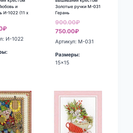
ния крестом
вышивания крестом
Любовь и
Золотые ручки M-031
ь И-1022 (11 х
Герань
Первоначальная
900.00
₽
0
₽
Текущая
цена
750.00
₽
л: И-1022
цена:
составляла
Артикул: M-031
750.00₽.
900.00₽.
ры:
Размеры:
15x15