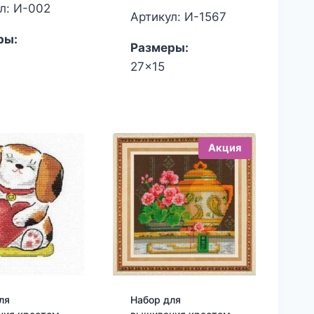
составляла
цена:
л: И-002
Артикул: И-1567
4,320.00₽.
3,400.00₽.
ры:
Размеры:
27x15
Акция
ля
Набор для