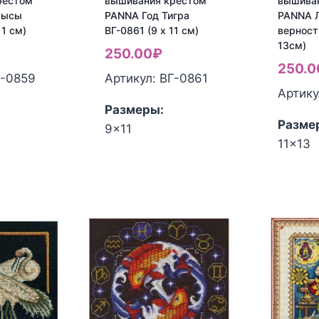
рестом
вышивания крестом
вышива
рысы
PANNA Год Тигра
PANNA 
11 см)
ВГ-0861 (9 x 11 см)
верност
13см)
250.00
₽
250.0
Г-0859
Артикул: ВГ-0861
Артику
Размеры:
Разме
9x11
11x13