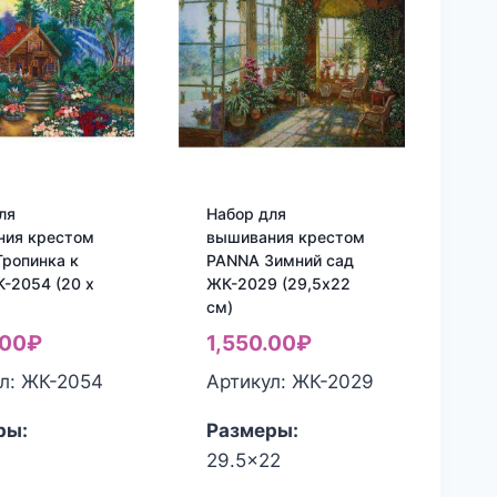
ля
Набор для
ния крестом
вышивания крестом
ропинка к
PANNA Зимний сад
-2054 (20 x
ЖК-2029 (29,5х22
см)
.00
₽
1,550.00
₽
л: ЖК-2054
Артикул: ЖК-2029
ры:
Размеры:
29.5x22