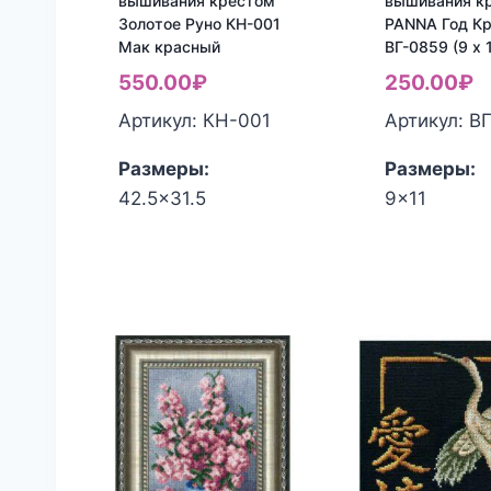
вышивания крестом
вышивания к
Золотое Руно КН-001
PANNA Год К
Мак красный
ВГ-0859 (9 x 
550.00
₽
250.00
₽
Артикул: КН-001
Артикул: В
Размеры:
Размеры:
42.5x31.5
9x11