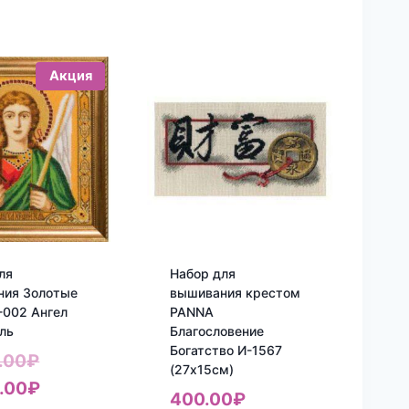
Акция
ля
Набор для
ния Золотые
вышивания крестом
-002 Ангел
PANNA
ль
Благословение
Богатство И-1567
Первоначальная
.00
₽
(27х15см)
цена
Текущая
.00
₽
400.00
₽