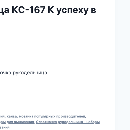
а КС-167 К успеху в
ночка рукодельница
я, канва, мозаика популярных производителей
,
оры для вышивания
,
Славяночка рукодельница - наборы
вания