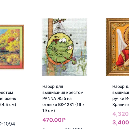
Набор для
Набор д
рестом
вышивания крестом
вышива
я осень
PANNA Жаб на
ручки И
24.5 см)
отдыхе ВК-1281 (16 x
Храните
19 см)
₽
4,320
470.00
₽
3,400
С-1094