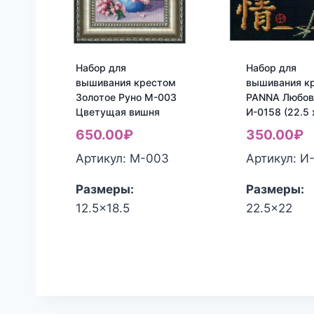
Набор для
Набор для
вышивания крестом
вышивания к
Золотое Руно М-003
PANNA Любов
Цветущая вишня
И-0158 (22.5 
650.00
₽
350.00
₽
Артикул: M-003
Артикул: И
Размеры:
Размеры:
12.5x18.5
22.5x22