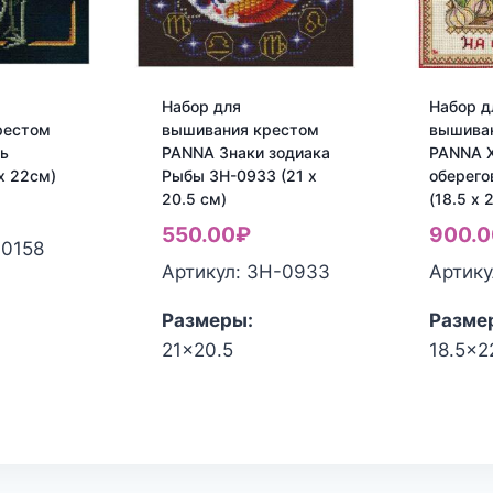
Набор для
Набор д
рестом
вышивания крестом
вышива
ь
PANNA Знаки зодиака
PANNA 
х 22см)
Рыбы ЗН-0933 (21 x
оберего
20.5 см)
(18.5 x 
550.00
₽
900.0
-0158
Артикул: ЗН-0933
Артику
Размеры:
Разме
21x20.5
18.5x2