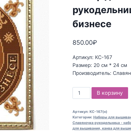
рукодельниц
бизнесе
850.00
₽
Артикул: КС-167
Размер: 20 см * 24 см
Производитель: Славя
Количество
В корзину
товара
Набор
Артикул:
КС-167(н)
для
Категории:
Наборы для вышивани
вышивания
Славяночка рукодельница - наб
для вышивания, канва для выши
Славяночка