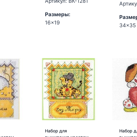
Артикул: ВК-1281
Артику
Размеры:
Разме
16x19
34x35
Набор для
Набор д