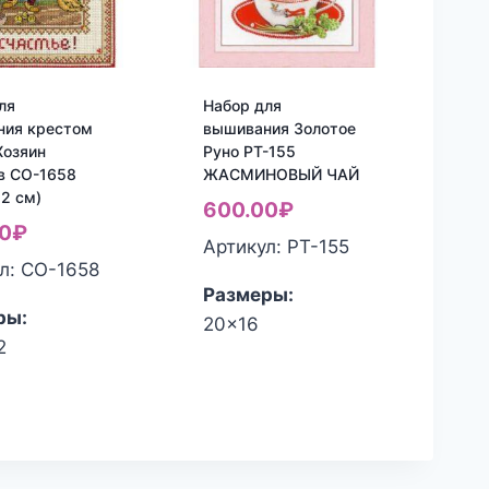
ля
Набор для
ния крестом
вышивания Золотое
Хозяин
Руно РТ-155
в СО-1658
ЖАСМИНОВЫЙ ЧАЙ
22 см)
600.00
₽
0
₽
Артикул: РТ-155
л: СО-1658
Размеры:
ры:
20x16
2