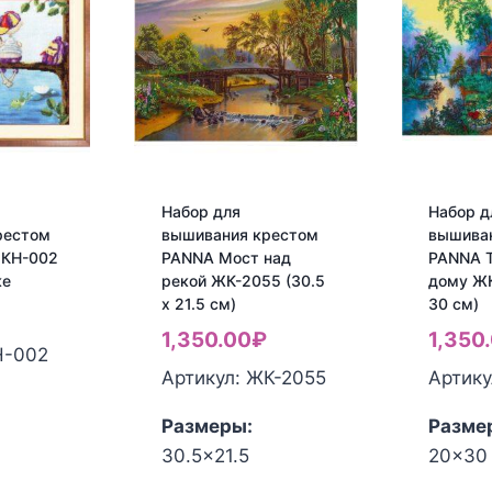
Набор для
Набор д
рестом
вышивания крестом
вышива
 КН-002
PANNA Мост над
PANNA Т
ке
рекой ЖК-2055 (30.5
дому ЖК
x 21.5 см)
30 см)
1,350.00
₽
1,350
Н-002
Артикул: ЖК-2055
Артику
Размеры:
Разме
30.5x21.5
20x30