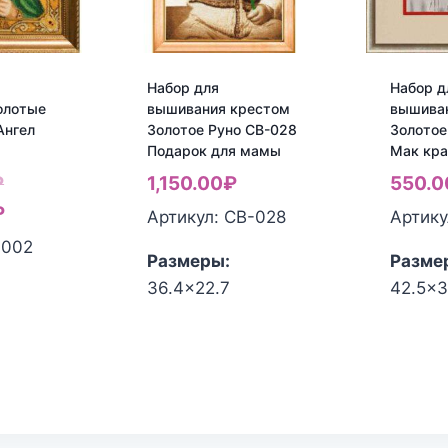
Набор для
Набор д
олотые
вышивания крестом
вышива
Ангел
Золотое Руно СВ-028
Золотое
Подарок для мамы
Мак кр
Первоначальная
₽
1,150.00
₽
550.0
цена
Текущая
₽
Артикул: СВ-028
Артику
составляла
цена:
-002
Размеры:
Разме
4,320.00₽.
3,400.00₽.
36.4x22.7
42.5x3