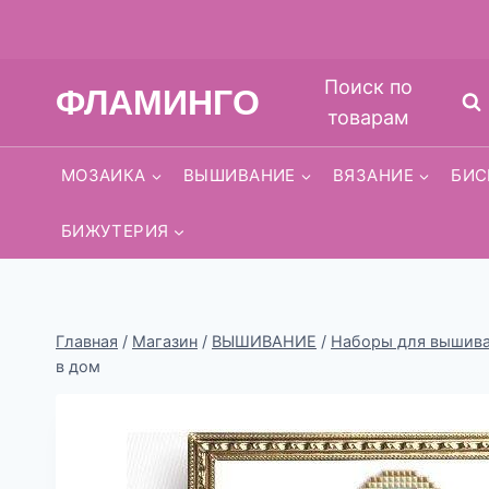
Перейти
Поиск по
ФЛАМИНГО
к
товарам
содержимому
МОЗАИКА
ВЫШИВАНИЕ
ВЯЗАНИЕ
БИС
БИЖУТЕРИЯ
Главная
/
Магазин
/
ВЫШИВАНИЕ
/
Наборы для вышиван
в дом