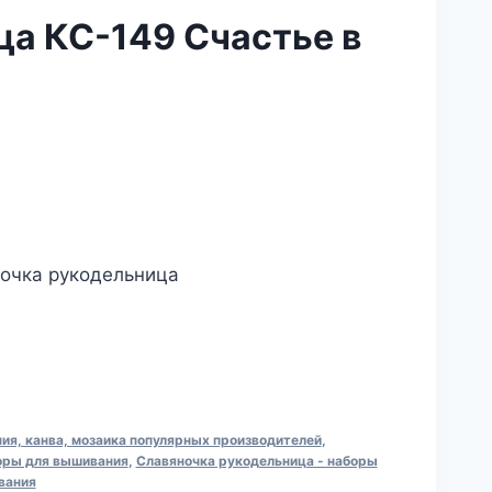
ца КС-149 Счастье в
ночка рукодельница
я, канва, мозаика популярных производителей
,
оры для вышивания
,
Славяночка рукодельница - наборы
вания