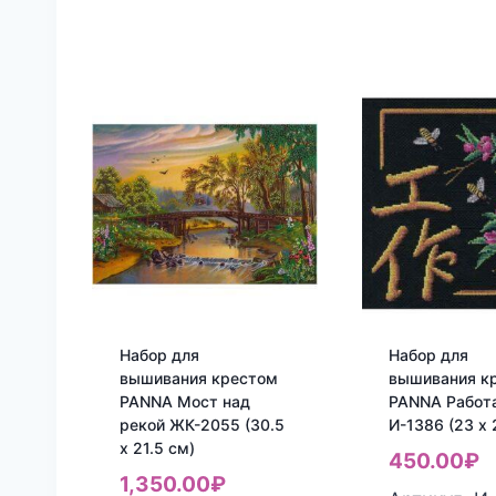
Набор для
Набор для
вышивания крестом
вышивания к
PANNA Мост над
PANNA Работ
рекой ЖК-2055 (30.5
И-1386 (23 x 
x 21.5 см)
450.00
₽
1,350.00
₽