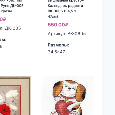
ния крестом
вышивания крестом
 Руно ДК-005
Календарь радости
 грезы
ВК-0605 (34,5 х
47см)
0
₽
550.00
₽
л: ДК-005
Артикул: ВК-0605
ры:
Размеры:
36
34.5x47