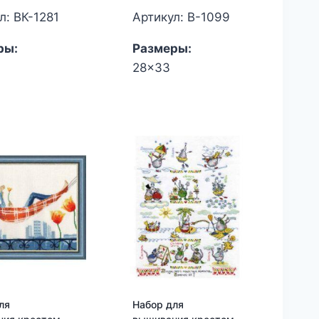
л: ВК-1281
Артикул: В-1099
ры:
Размеры:
28x33
ля
Набор для