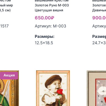
рестом
вышивания крестом
вышива
ный мир
Золотое Руно М-003
Золотое
3,5 см)
Цветущая вишня
Девичьи
650.00
₽
900.0
-1517
Артикул: M-003
Артику
Размеры:
Разме
12.5x18.5
24.7x
Акция