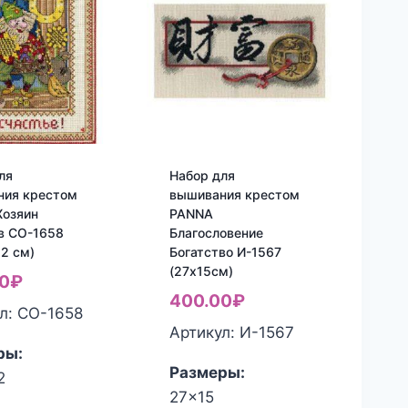
ля
Набор для
ния крестом
вышивания крестом
Хозяин
PANNA
в СО-1658
Благословение
22 см)
Богатство И-1567
(27х15см)
0
₽
400.00
₽
л: СО-1658
Артикул: И-1567
ры:
Размеры:
2
27x15