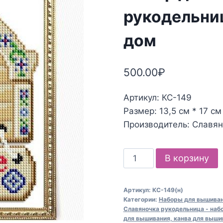
рукодельни
дом
500.00
₽
Артикул: КС-149
Размер: 13,5 см * 17 см
Производитель: Славя
Количество
В корзину
товара
Набор
Артикул:
КС-149(н)
для
Категории:
Наборы для вышивани
вышивания
Славяночка рукодельница - наб
для вышивания, канва для выши
Славяночка