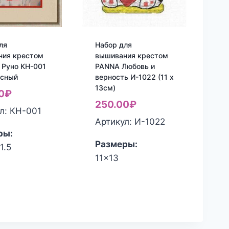
ля
Набор для
ния крестом
вышивания крестом
 Руно КН-001
PANNA Любовь и
асный
верность И-1022 (11 х
13см)
0
₽
250.00
₽
л: КН-001
Артикул: И-1022
ры:
Размеры:
1.5
11x13