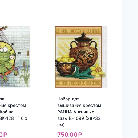
ля
Набор для
ния крестом
вышивания крестом
Жаб на
PANNA Античные
ВК-1281 (16 x
вазы В-1099 (28×33
см)
0
₽
750.00
₽