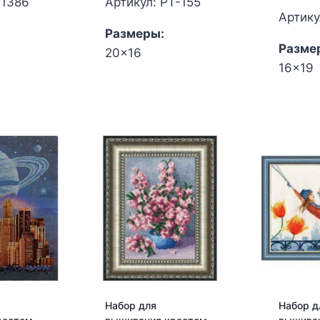
-1386
Артикул: РТ-155
Артику
Размеры:
Разме
20x16
16x19
Набор для
Набор д