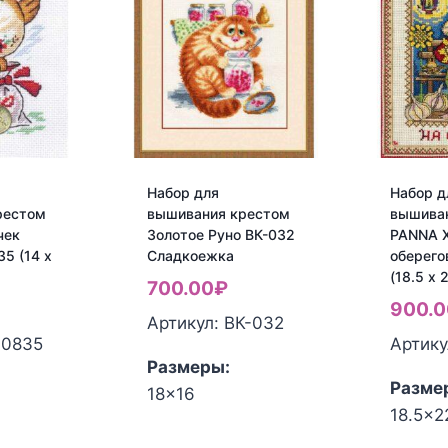
Набор для
Набор д
рестом
вышивания крестом
вышива
чек
Золотое Руно ВК-032
PANNA 
5 (14 х
Сладкоежка
оберего
(18.5 x 
700.00
₽
900.0
Артикул: ВК-032
-0835
Артику
Размеры:
Разме
18x16
18.5x2