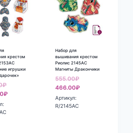
ля
Набор для
ния крестом
вышивания крестом
2153АС
Риолис 2145АС
ние игрушки
Магниты Дракончики
дарочек»
Первоначальная
555.00
₽
Первоначальная
0
₽
цена
Текущая
466.00
₽
цена
Текущая
00
₽
составляла
цена:
Артикул:
составляла
цена:
л:
555.00₽.
466.00₽.
R/2145АС
607.00₽.
483.00₽.
3АС