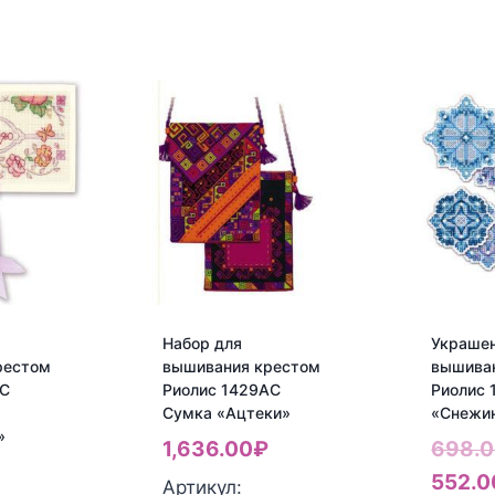
Набор для
Украшен
рестом
вышивания крестом
вышива
АС
Риолис 1429АС
Риолис 
Сумка «Ацтеки»
«Снежи
»
1,636.00
₽
698.
552.0
Артикул: