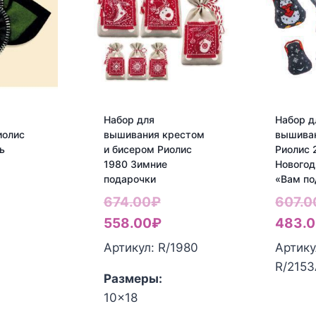
Набор для
Набор д
иолис
вышивания крестом
вышива
ь
и бисером Риолис
Риолис 
1980 Зимние
Новогод
подарочки
«Вам по
Первоначальная
674.00
₽
607.0
цена
Текущая
558.00
₽
483.
составляла
цена:
Артикул: R/1980
Артику
674.00₽.
558.00₽.
R/215
Размеры:
10x18