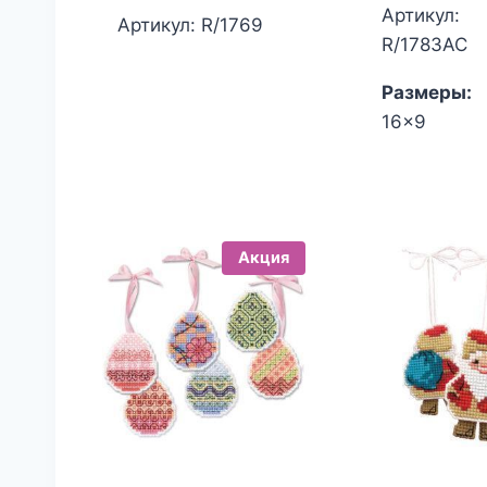
Артикул:
составляла
цена:
Артикул: R/1769
R/1783АС
744.00₽.
545.00₽.
Размеры:
16x9
Акция