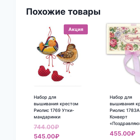
Похожие товары
Акция
Набор для
Набор для
вышивания крестом
вышивания к
Риолис 1769 Утки-
Риолис 1783
мандаринки
Конверт
«Поздравляю
Первоначальная
744.00
₽
455.00
₽
цена
Текущая
545.00
₽