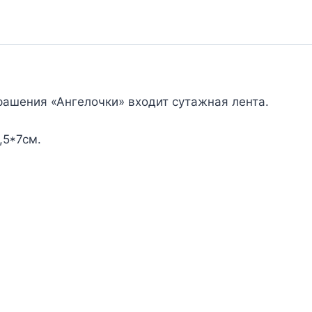
Украшения
«Ангелочки»
рашения «Ангелочки» входит сутажная лента.
,5*7см.