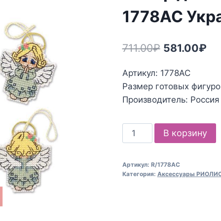
1778АС Укр
Первонача
Те
711.00
₽
581.00
₽
цена
це
Артикул: 1778АС
составлял
58
Размер готовых фигурок
711.00₽.
Производитель: Россия
Количество
В корзину
товара
Набор
Артикул:
R/1778АС
для
Категория:
Аксессуары РИОЛИ
вышивания
Риолис
1778АС