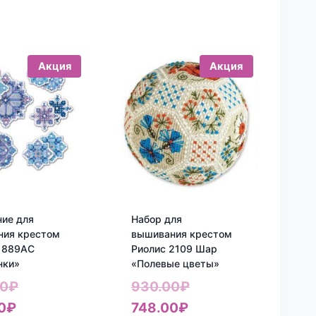
Акция
Акция
ие для
Набор для
ния крестом
вышивания крестом
1889АС
Риолис 2109 Шар
нки»
«Полевые цветы»
Первоначальная
Первоначальная
00
₽
930.00
₽
Текущая
цена
Текущая
цена
0
₽
748.00
₽