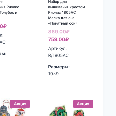
ля
Набор для
ния Риолис
вышивания крестом
Голубок и
Риолис 1805АС
Маска для сна
«Приятный сон»
00
₽
Первоначальная
869.00
₽
л:
Текущая
цена
759.00
₽
5АС
цена:
составляла
Артикул:
ры:
759.00₽.
869.00₽.
R/1805АС
Размеры:
19x9
Акция
Акция