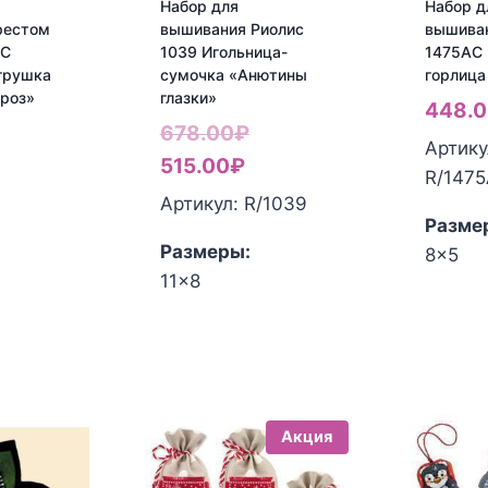
Набор для
Набор д
рестом
вышивания Риолис
вышива
АС
1039 Игольница-
1475АС 
грушка
сумочка «Анютины
горлица
роз»
глазки»
448.
ервоначальная
Первоначальная
678.00
₽
Артику
ена
екущая
Текущая
цена
515.00
₽
R/147
оставляла
ена:
цена:
составляла
Артикул: R/1039
Разме
50.00₽.
35.00₽.
515.00₽.
678.00₽.
Размеры:
8x5
11x8
Акция