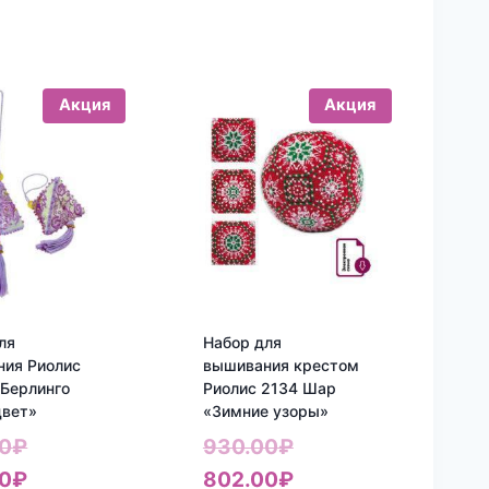
Акция
Акция
ля
Набор для
ния Риолис
вышивания крестом
Берлинго
Риолис 2134 Шар
цвет»
«Зимние узоры»
Первоначальная
Первоначальная
0
₽
930.00
₽
цена
Текущая
цена
Текущая
0
₽
802.00
₽