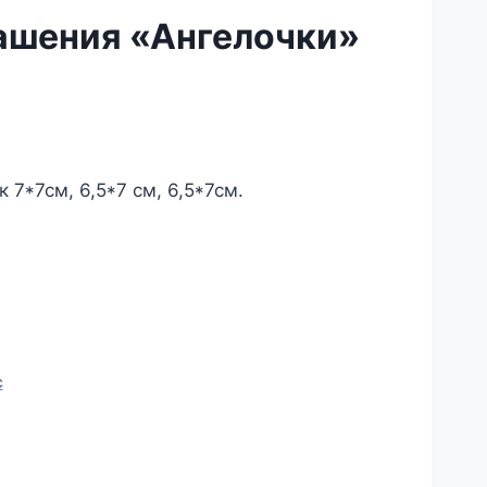
ашения «Ангелочки»
льная
кущая
на:
а
1.00₽.
 7*7см, 6,5*7 см, 6,5*7см.
С