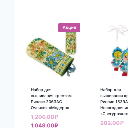
Акция
Набор для
Набор для
вышивания крестом
вышивания к
Риолис 2063АС
Риолис 1539
Очечник «Модерн»
Новогодняя и
«Снегурочка
Первоначальная
1,200.00
₽
П
202.00
₽
цена
Текущая
1,049.00
₽