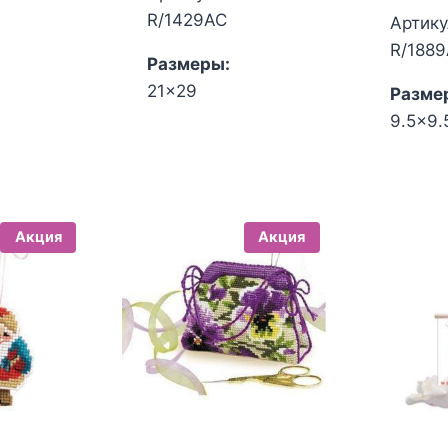
R/1429АС
Артику
R/188
Размеры:
21x29
Разме
9.5x9.
Акция
Акция