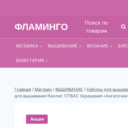
Перейти
Поиск по
ФЛАМИНГО
к
товарам
содержимому
МОЗАИКА
ВЫШИВАНИЕ
ВЯЗАНИЕ
БИС
БИЖУТЕРИЯ
Главная
/
Магазин
/
ВЫШИВАНИЕ
/
Наборы для вышиван
для вышивания Риолис 1778АС Украшения «Ангелочки
Акция