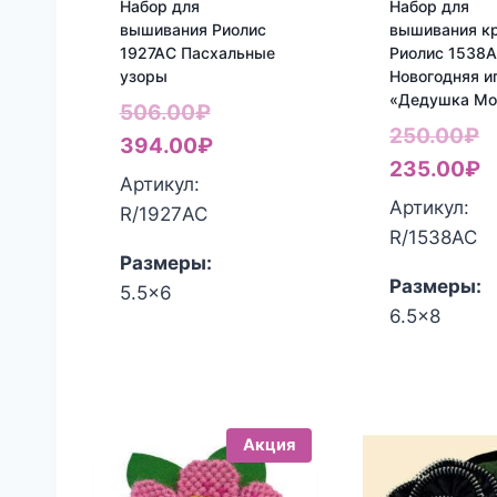
Набор для
Набор для
вышивания Риолис
вышивания к
1927АС Пасхальные
Риолис 1538
узоры
Новогодняя и
«Дедушка Мо
Первоначальная
506.00
₽
П
250.00
₽
цена
Текущая
394.00
₽
ц
Т
235.00
₽
составляла
цена:
Артикул:
с
ц
Артикул:
506.00₽.
394.00₽.
R/1927АС
2
2
R/1538АС
Размеры:
Размеры:
5.5x6
6.5x8
Акция