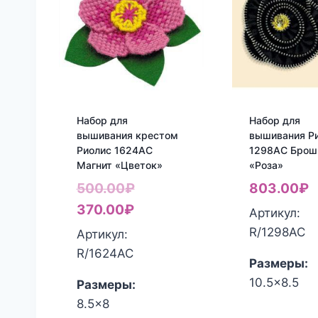
Набор для
Набор для
вышивания крестом
вышивания Р
Риолис 1624АС
1298АС Брош
Магнит «Цветок»
«Роза»
Первоначальная
500.00
₽
803.00
₽
Текущая
цена
370.00
₽
Артикул:
цена:
составляла
R/1298АС
Артикул:
370.00₽.
500.00₽.
R/1624АС
Размеры:
10.5x8.5
Размеры:
8.5x8