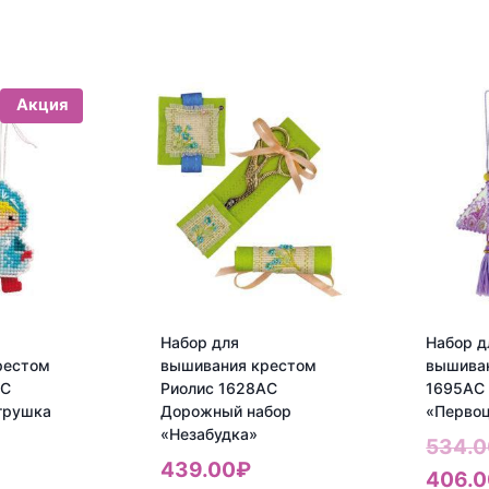
Акция
Набор для
Набор д
рестом
вышивания крестом
вышива
АС
Риолис 1628АС
1695АС 
грушка
Дорожный набор
«Перво
»
«Незабудка»
534.0
ервоначальная
439.00
₽
406.0