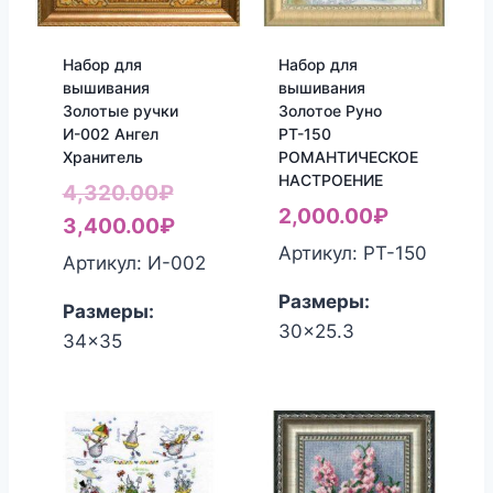
Набор для
Набор для
вышивания
вышивания
Золотые ручки
Золотое Руно
И-002 Ангел
РТ-150
Хранитель
РОМАНТИЧЕСКОЕ
НАСТРОЕНИЕ
Первоначальная
4,320.00
₽
2,000.00
₽
цена
Текущая
3,400.00
₽
Артикул: РТ-150
составляла
цена:
Артикул: И-002
4,320.00₽.
3,400.00₽.
Размеры:
Размеры:
30x25.3
34x35