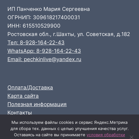
ИП Панченко Мария Сергеевна
ОГРНИП: 309618217400031
ИНН: 615510529900
Ростовская обл., г.Шахты, ул. Советская, д.182
Тел: 8-928-164-22-43
WhatsApp: 8-928-164-22-43
Email: pechkinlive@yandex.ru
Оплата/Доставка
Карта сайта
Полезная информация
Контакты
Личный кабинет
Мы используем файлы cookies и сервис Яндекс.Метрика
для сбора тех. данных с целью улучшения качества услуг.
Опт: 8-928-164-22-43
Оставаясь на сайте вы принимаете
условия обработки
Розница: 8-989-711-58-47