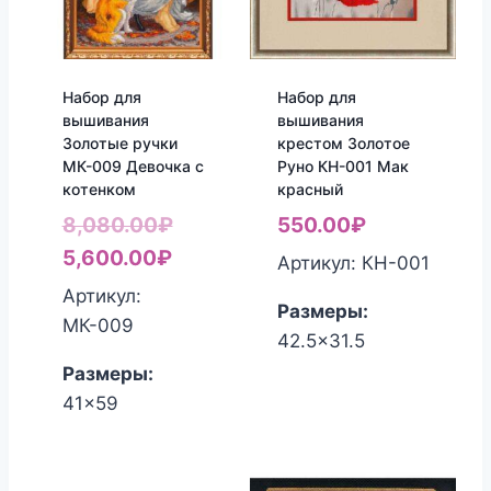
Набор для
Набор для
вышивания
вышивания
Золотые ручки
крестом Золотое
МК-009 Девочка с
Руно КН-001 Мак
котенком
красный
Первоначальная
8,080.00
₽
550.00
₽
Текущая
цена
5,600.00
₽
Артикул: КН-001
цена:
составляла
Артикул:
Размеры:
5,600.00₽.
8,080.00₽.
МК-009
42.5x31.5
Размеры:
41x59