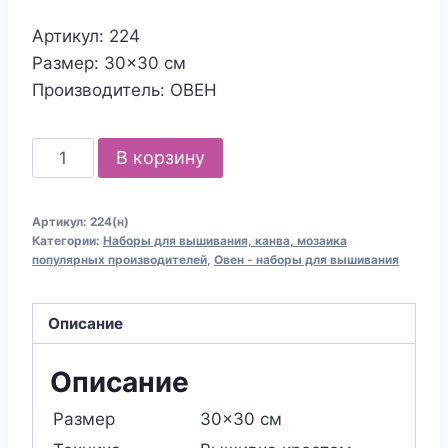
Артикул: 224
Размер: 30×30 см
Производитель: ОВЕН
Количество
В корзину
товара
Набор
Артикул:
224(н)
для
Категории:
Наборы для вышивания, канва, мозаика
вышивания
популярных производителей
,
Овен - наборы для вышивания
крестом
ОВЕН
Описание
224
Весы
Описание
Размер
30×30 см