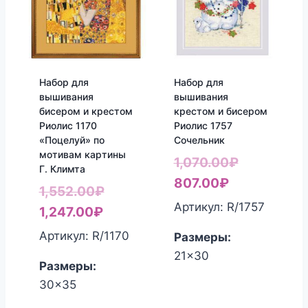
Набор для
Набор для
вышивания
вышивания
бисером и крестом
крестом и бисером
Риолис 1170
Риолис 1757
«Поцелуй» по
Сочельник
мотивам картины
Первонач
1,070.00
₽
Г. Климта
Текущая
цена
807.00
₽
Первоначальная
1,552.00
₽
цена:
составлял
Артикул: R/1757
Текущая
цена
1,247.00
₽
807.00₽.
1,070.00₽.
цена:
составляла
Артикул: R/1170
Размеры:
1,247.00₽.
1,552.00₽.
21x30
Размеры:
30x35