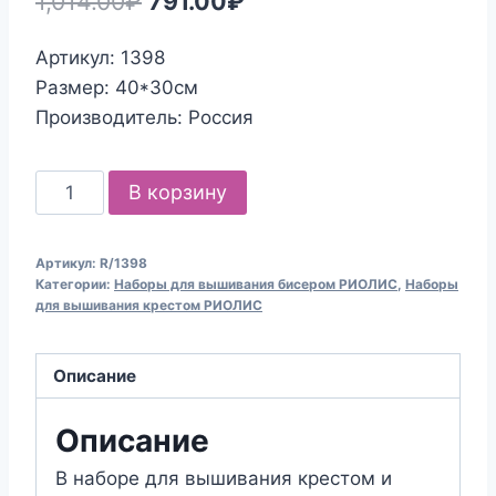
1,014.00
₽
791.00
₽
цена
цена:
Артикул: 1398
составляла
791.00₽.
Размер: 40*30см
1,014.00₽.
Производитель: Россия
Количество
В корзину
товара
Набор
Артикул:
R/1398
для
Категории:
Наборы для вышивания бисером РИОЛИС
,
Наборы
вышивания
для вышивания крестом РИОЛИС
крестом
и
Описание
бисером
Риолис
Описание
1398
В наборе для вышивания крестом и
Фуксия