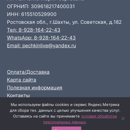
ОГРНИП: 309618217400031
ИНН: 615510529900
Ростовская обл., г.Шахты, ул. Советская, д.182
Тел: 8-928-164-22-43
WhatsApp: 8-928-164-22-43
Email: pechkinlive@yandex.ru
Оплата/Доставка
Карта сайта
Полезная информация
Контакты
Личный кабинет
Мы используем файлы cookies и сервис Яндекс.Метрика
для сбора тех. данных с целью улучшения качества услуг.
Опт: 8-928-164-22-43
Оставаясь на сайте вы принимаете
условия обработки
Розница: 8-989-711-58-47
персональных данных
.