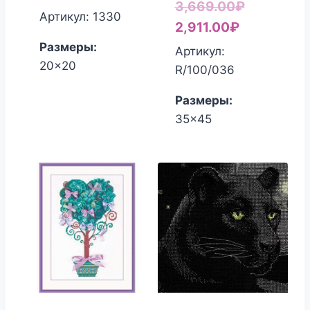
Первонач
3,669.00
₽
Артикул: 1330
Текущая
цена
2,911.00
₽
цена:
составля
Размеры:
Артикул:
20x20
2,911.00₽.
3,669.00₽
R/100/036
Размеры:
35x45