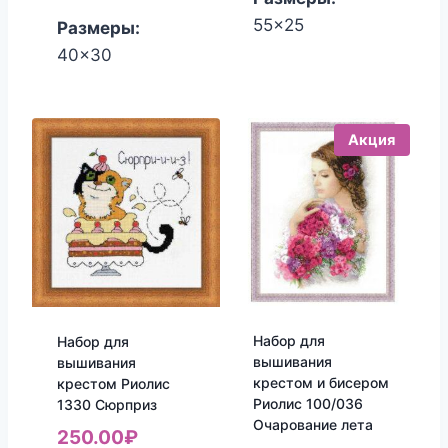
1,136.00₽.
1,332.00₽.
55x25
Размеры:
40x30
Акция
Набор для
Набор для
вышивания
вышивания
крестом и бисером
крестом Риолис
Риолис 100/036
1330 Сюрприз
Очарование лета
250.00
₽