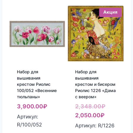
Акция
Набор для
Набор для
вышивания
вышивания
крестом Риолис
крестом и бисером
100/052 «Весенние
Риолис 1226 «Дама
тюльпаны»
с веером»
Первонач
3,900.00
₽
2,348.00
₽
Текущая
цена
2,050.00
₽
Артикул:
цена:
составля
R/100/052
Артикул: R/1226
2,050.00₽
2,348.00