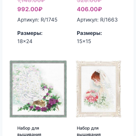
1,148.00
₽
528.00
₽
Текущая
цена
цена
Текущая
992.00
₽
406.00
₽
цена:
составляла
составляла
цена:
Артикул: R/1745
Артикул: R/1663
992.00₽.
1,148.00₽.
528.00₽.
406.00₽.
Размеры:
Размеры:
18x24
15x15
Набор для
Набор для
вышивания
вышивания