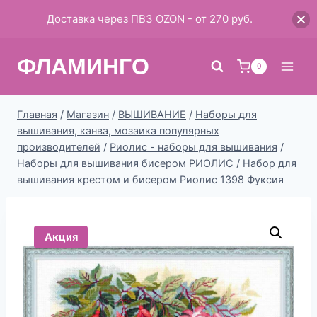
Доставка через ПВЗ OZON - от 270 руб.
Перейти
ФЛАМИНГО
к
0
содержимому
Главная
/
Магазин
/
ВЫШИВАНИЕ
/
Наборы для
вышивания, канва, мозаика популярных
производителей
/
Риолис - наборы для вышивания
/
Наборы для вышивания бисером РИОЛИС
/
Набор для
вышивания крестом и бисером Риолис 1398 Фуксия
Акция