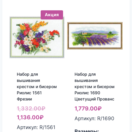
Акция
Набор для
Набор для
вышивания
вышивания
крестом и бисером
крестом и бисером
Риолис 1561
Риолис 1690
Фрезии
Цветущий Прованс
Первоначальная
1,332.00
₽
1,779.00
₽
Текущая
цена
1,136.00
₽
Артикул: R/1690
цена:
составляла
Артикул: R/1561
Размеры: