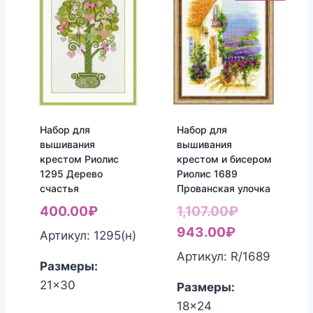
Набор для
Набор для
вышивания
вышивания
крестом Риолис
крестом и бисером
1295 Дерево
Риолис 1689
счастья
Прованская улочка
Первонача
400.00
₽
1,107.00
₽
Текущая
цена
943.00
₽
Артикул: 1295(н)
цена:
составлял
Артикул: R/1689
Размеры:
943.00₽.
1,107.00₽.
21x30
Размеры:
18x24