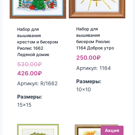
Набор для
Набор для
вышивания
вышивания
бисером Риолис
крестом и бисером
1164 Доброе утро
Риолис 1662
Ледяной домик
250.00
₽
Первоначальная
530.00
₽
Артикул: 1164
цена
Текущая
426.00
₽
Размеры:
составляла
цена:
Артикул: R/1662
10x10
530.00₽.
426.00₽.
Размеры:
15x15
Акция