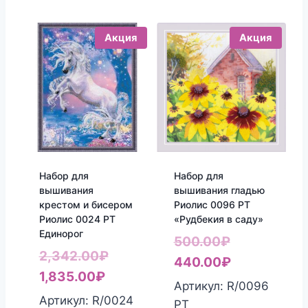
Акция
Акция
Набор для
Набор для
вышивания
вышивания гладью
крестом и бисером
Риолис 0096 РТ
Риолис 0024 РТ
«Рудбекия в саду»
Единорог
Первоначал
500.00
₽
Первоначальная
2,342.00
₽
цена
Текущая
440.00
₽
Текущая
цена
1,835.00
₽
составляла
цена:
Артикул: R/0096
цена:
составляла
Артикул: R/0024
500.00₽.
440.00₽.
РТ