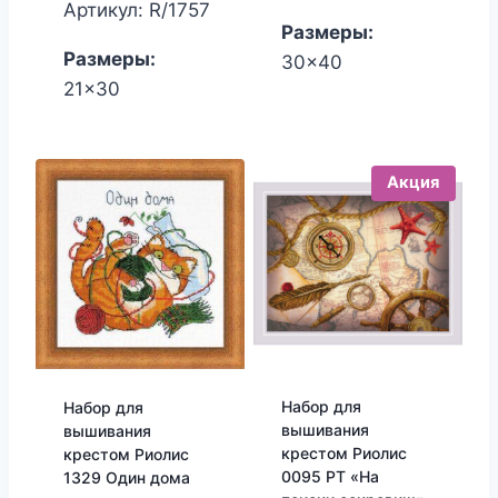
цена:
составляла
Артикул: R/1757
Размеры:
807.00₽.
1,070.00₽.
Размеры:
30x40
21x30
Акция
Набор для
Набор для
вышивания
вышивания
крестом Риолис
крестом Риолис
0095 РТ «На
1329 Один дома