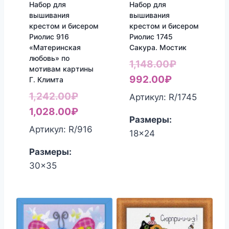
Набор для
Набор для
вышивания
вышивания
крестом и бисером
крестом и бисером
Риолис 916
Риолис 1745
«Материнская
Сакура. Мостик
любовь» по
Первонача
1,148.00
₽
мотивам картины
Текущая
цена
992.00
₽
Г. Климта
цена:
составлял
Первоначальная
1,242.00
₽
Артикул: R/1745
992.00₽.
1,148.00₽.
цена
Текущая
1,028.00
₽
Размеры:
составляла
цена:
Артикул: R/916
18x24
1,242.00₽.
1,028.00₽.
Размеры:
30x35