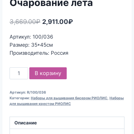
Очарование лета
Первоначальная
Текущая
3,669.00
₽
2,911.00
₽
цена
цена:
Артикул: 100/036
составляла
2,911.00₽.
Размер: 35*45см
3,669.00₽.
Производитель: Россия
Количество
В корзину
товара
Набор
Артикул:
R/100/036
для
Категории:
Наборы для вышивания бисером РИОЛИС
,
Наборы
вышивания
для вышивания крестом РИОЛИС
крестом
и
Описание
бисером