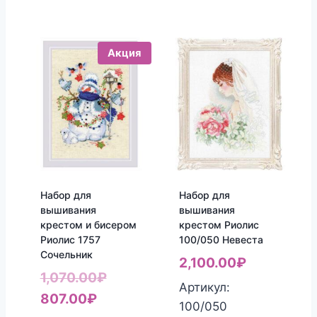
Акция
Набор для
Набор для
вышивания
вышивания
крестом и бисером
крестом Риолис
Риолис 1757
100/050 Невеста
Сочельник
2,100.00
₽
Первоначальная
1,070.00
₽
Артикул:
Текущая
цена
807.00
₽
100/050