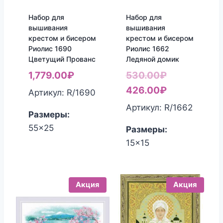
Набор для
Набор для
вышивания
вышивания
крестом и бисером
крестом и бисером
Риолис 1690
Риолис 1662
Цветущий Прованс
Ледяной домик
Первоначал
1,779.00
₽
530.00
₽
цена
Текущая
426.00
₽
Артикул: R/1690
составляла
цена:
Артикул: R/1662
Размеры:
530.00₽.
426.00₽.
55x25
Размеры:
15x15
Акция
Акция