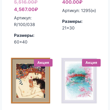
Первоначальная
5,516.00
₽
400.00
₽
цена
Текущая
4,567.00
₽
Артикул: 1295(н)
составляла
цена:
Артикул:
Размеры:
5,516.00₽.
4,567.00₽.
R/100/038
21x30
Размеры:
60x40
Акция
Акция