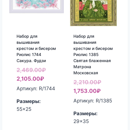
Набор для
Набор для
вышивания
вышивания
крестом и бисером
крестом и бисером
Риолис 1744
Риолис 1385
Сакура. Фудзи
Святая блаженная
Матрона
Первоначальная
2,469.00
₽
Московская
Текущая
цена
2,105.00
₽
Первонач
2,210.00
₽
цена:
составляла
Артикул: R/1744
Текущая
цена
1,753.00
₽
2,105.00₽.
2,469.00₽.
цена:
составлял
Артикул: R/1385
Размеры:
1,753.00₽.
2,210.00₽
55x25
Размеры:
29x35