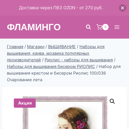
Доставка через ПВЗ OZON - от 270 руб.
Перейти
ФЛАМИНГО
к
0
содержимому
Главная
/
Магазин
/
ВЫШИВАНИЕ
/
Наборы для
вышивания, канва, мозаика популярных
производителей
/
Риолис - наборы для вышивания
/
Наборы для вышивания бисером РИОЛИС
/
Набор для
вышивания крестом и бисером Риолис 100/036
Очарование лета
Акция