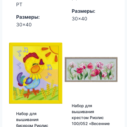
1,835.00₽.
2,342.00₽.
РТ
Размеры:
Размеры:
30x40
30x40
Набор для
вышивания
Набор для
крестом Риолис
вышивания
100/052 «Весенние
бисером Риолис