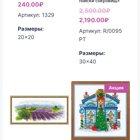
поиски сокровищ»
240.00
₽
Первонач
2,500.00
₽
Артикул: 1329
Текущая
цена
2,190.00
₽
цена:
составля
Размеры:
Артикул: R/0095
20x20
2,190.00₽.
2,500.00₽
РТ
Размеры:
30x40
Акция