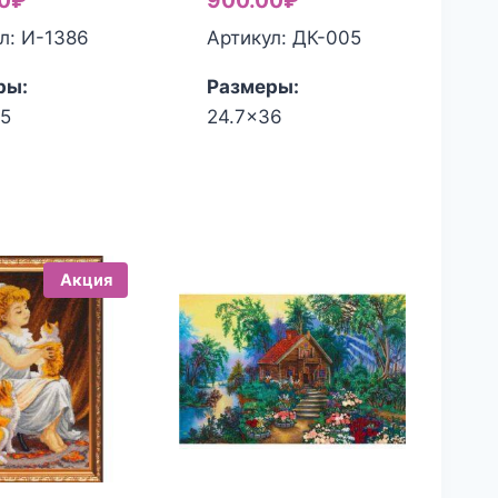
0
₽
900.00
₽
л: И-1386
Артикул: ДК-005
ры:
Размеры:
.5
24.7x36
Акция