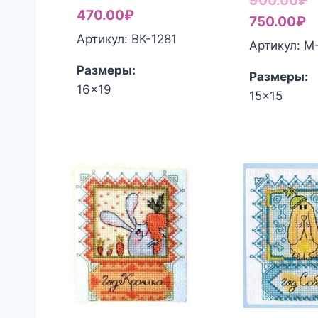
900.00
₽
470.00
₽
Т
ц
750.00
₽
Артикул: ВК-1281
ц
с
Артикул: M
7
9
Размеры:
Размеры:
16x19
15x15