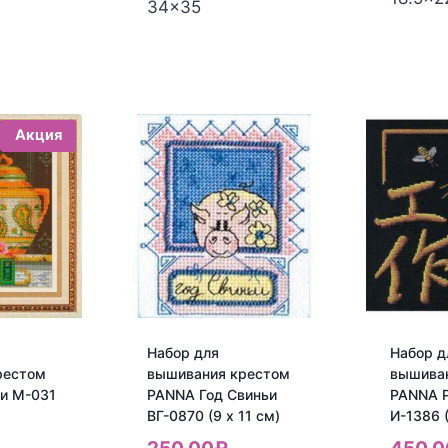
34x35
Акция
Набор для
Набор д
рестом
вышивания крестом
вышива
и M-031
PANNA Год Свиньи
PANNA 
ВГ-0870 (9 x 11 см)
И-1386 
ервоначальная