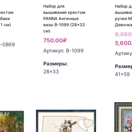
Набор для
Набор д
рестом
вышивания крестом
вышива
обаки
PANNA Античные
ручки 
11 см)
вазы В-1099 (28×33
Девочка
см)
8,080
750.00
₽
5,600
Г-0869
Артикул: В-1099
Артику
Размеры:
Разме
28x33
41x59