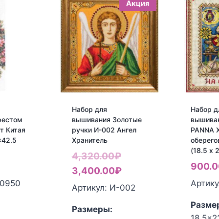
Акция
Набор для
Набор д
рестом
вышивания Золотые
вышива
т Китая
ручки И-002 Ангел
PANNA 
×42.5
Хранитель
оберего
(18.5 x 
Первоначальная
4,320.00
₽
900.0
цена
Текущая
3,400.00
₽
-0950
Артику
составляла
цена:
Артикул: И-002
4,320.00₽.
3,400.00₽.
Разме
Размеры:
18.5x2