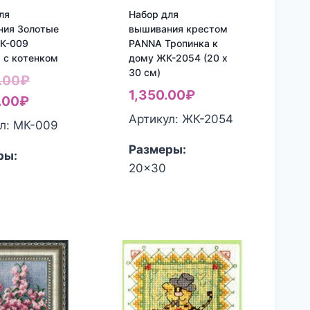
ля
Набор для
ния Золотые
вышивания крестом
МК-009
PANNA Тропинка к
 с котенком
дому ЖК-2054 (20 x
30 см)
Первоначальная
.00
₽
1,350.00
₽
Текущая
цена
.00
₽
Артикул: ЖК-2054
цена:
составляла
л: МК-009
5,600.00₽.
8,080.00₽.
Размеры:
ры:
20x30