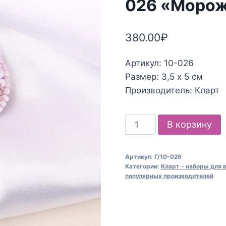
026 «Морож
380.00
₽
Артикул: 10-026
Размер: 3,5 х 5 см
Производитель: Кларт
Количество
В корзину
товара
Набор
Артикул:
Г/10-026
для
Категории:
Кларт - наборы для
вышивания
популярных производителей
Кларт
10-
026