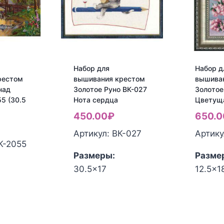
Набор для
Набор д
рестом
вышивания крестом
вышива
над
Золотое Руно ВК-027
Золотое
5 (30.5
Нота сердца
Цветущ
450.00
₽
650.0
Артикул: ВК-027
Артику
К-2055
Размеры:
Разме
30.5x17
12.5x1