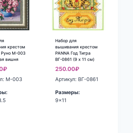
ля
Набор для
ния крестом
вышивания крестом
 Руно М-003
PANNA Год Тигра
ая вишня
ВГ-0861 (9 x 11 см)
0
₽
250.00
₽
л: M-003
Артикул: ВГ-0861
ры:
Размеры:
8.5
9x11