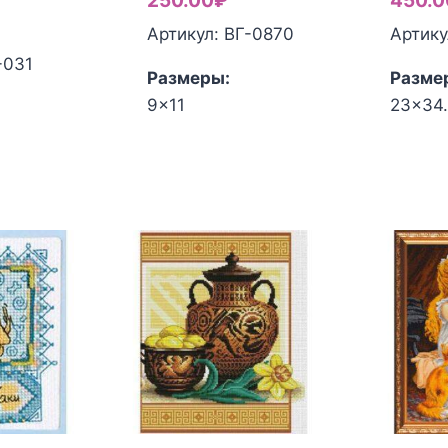
250.00
₽
450.0
екущая
ена
Артикул: ВГ-0870
Артику
ена:
оставляла
-031
Размеры:
Разме
50.00₽.
00.00₽.
9x11
23x34