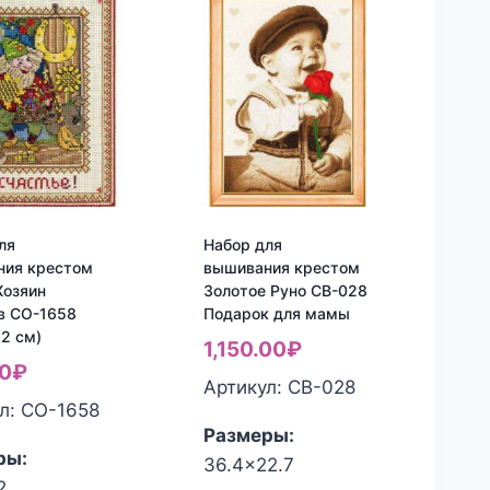
ля
Набор для
ния крестом
вышивания крестом
Хозяин
Золотое Руно СВ-028
в СО-1658
Подарок для мамы
22 см)
1,150.00
₽
0
₽
Артикул: СВ-028
л: СО-1658
Размеры:
ры:
36.4x22.7
2