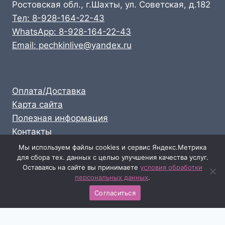
Ростовская обл., г.Шахты, ул. Советская, д.182
Тел: 8-928-164-22-43
WhatsApp: 8-928-164-22-43
Email: pechkinlive@yandex.ru
Оплата/Доставка
Карта сайта
Полезная информация
Контакты
Личный кабинет
Мы используем файлы cookies и сервис Яндекс.Метрика
для сбора тех. данных с целью улучшения качества услуг.
Опт: 8-928-164-22-43
Оставаясь на сайте вы принимаете
условия обработки
Розница: 8-989-711-58-47
персональных данных
.
Согласиться