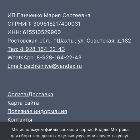
ИП Панченко Мария Сергеевна
ОГРНИП: 309618217400031
ИНН: 615510529900
Ростовская обл., г.Шахты, ул. Советская, д.182
Тел: 8-928-164-22-43
WhatsApp: 8-928-164-22-43
Email: pechkinlive@yandex.ru
Оплата/Доставка
Карта сайта
Полезная информация
Контакты
Личный кабинет
Мы используем файлы cookies и сервис Яндекс.Метрика
для сбора тех. данных с целью улучшения качества услуг.
Опт: 8-928-164-22-43