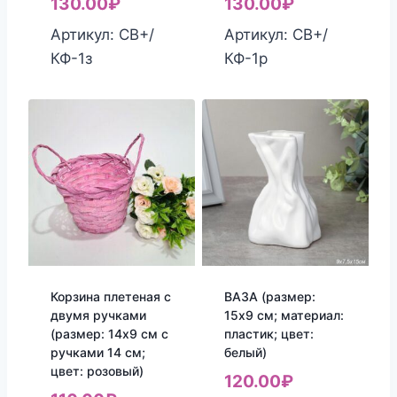
130.00
₽
130.00
₽
Артикул: СВ+/
Артикул: СВ+/
КФ-1з
КФ-1р
Корзина плетеная с
ВАЗА (размер:
двумя ручками
15х9 см; материал:
(размер: 14х9 см с
пластик; цвет:
ручками 14 см;
белый)
цвет: розовый)
120.00
₽