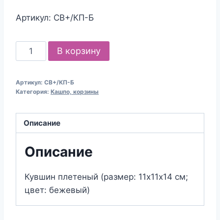
Артикул: СВ+/КП-Б
Количество
В корзину
товара
Кувшин
Артикул:
СВ+/КП-Б
плетеный
Категория:
Кашпо, корзины
(размер:
11х11х14
Описание
см;
цвет:
Описание
бежевый)
Кувшин плетеный (размер: 11х11х14 см;
цвет: бежевый)