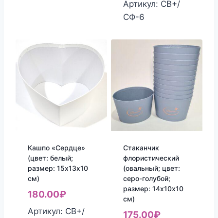
Артикул: СВ+/
СФ-6
Кашпо «Сердце»
Стаканчик
(цвет: белый;
флористический
размер: 15х13х10
(овальный; цвет:
см)
серо-голубой;
размер: 14х10х10
180.00
₽
см)
Артикул: СВ+/
175.00
₽