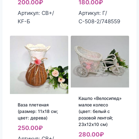
200.00
₽
180.00
₽
Артикул: СВ+/
Артикул: Г/
КF-Б
С-508-2/748559
Кашпо «Велосипед»
малое колесо
Ваза плетеная
(цвет: белый с
(размер: 11х18 см;
розовой лентой;
цвет: дерева)
23х12х10 см)
250.00
₽
280.00
₽
Артикул: СВ+/