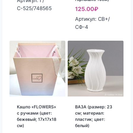
Артикул: Г/
С-525/748565
125.00
₽
Артикул: СВ+/
СФ-4
Кашпо «FLOWERS»
ВАЗА (размер: 23
с ручками (цвет:
см; материал:
бежевый; 17х17х18
пластик; цвет:
см)
белый)