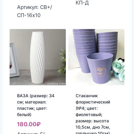
КП-Д
Артикул: СВ+/
СП-16х10
ВАЗА (размер: 34
Стаканчик
см; материал:
флористический
пластик; цвет:
(№4; цвет:
белый)
фиолетовый;
размер: высота
180.00
₽
10,5см, дно 7см,
горлышко 10см)