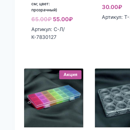
см; цвет:
30.00
₽
прозрачный)
Артикул: Т
Первоначальная
Текущая
65.00
₽
55.00
₽
цена
цена:
Артикул: С-Л/
составляла
55.00₽.
К-7830127
65.00₽.
Акция