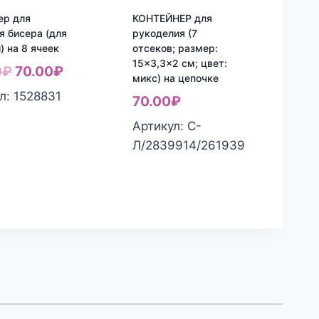
ер для
КОНТЕЙНЕР для
я бисера (для
рукоделия (7
) на 8 ячеек
отсеков; размер:
15×3,3×2 см; цвет:
Первоначальная
Текущая
0
₽
70.00
₽
микс) на цепочке
цена
цена:
л: 1528831
70.00
₽
составляла
70.00₽.
Артикул: С-
110.00₽.
Л/2839914/261939