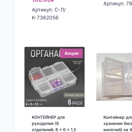
ц
с
Артикул: 7
составляла
цена:
Артикул: С-Л/
2
2
190.00₽.
160.00₽.
К-7362056
Акция
КОНТЕЙНЕР для
Контейнер дл
рукоделия (6
хранения бис
отделений; 8 × 6 × 1,5
мелочей) на 4