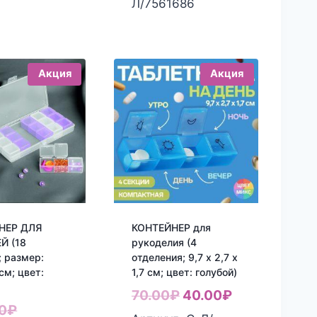
170.00₽.
120.00₽.
Л/7561686
Акция
Акция
НЕР ДЛЯ
КОНТЕЙНЕР для
Й (18
рукоделия (4
; размер:
отделения; 9,7 х 2,7 х
см; цвет:
1,7 см; цвет: голубой)
Первоначальная
Текущая
70.00
₽
40.00
₽
Первоначальная
0
₽
цена
цена: