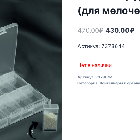
(для мелоче
Первонач
Т
470.00
₽
430.00
₽
цена
ц
Артикул: 7373644
составлял
4
470.00₽.
Нет в наличии
Артикул:
7373644
Категория:
Контейнеры и орган