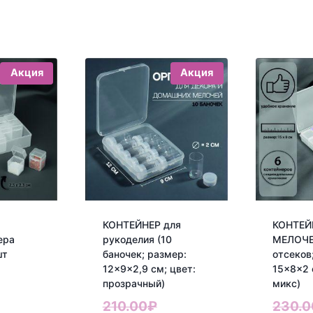
Акция
Акция
КОНТЕЙНЕР для
КОНТЕЙ
ера
рукоделия (10
МЕЛОЧЕ
шт
баночек; размер:
отсеков
12×9×2,9 см; цвет:
15×8×2 
ервоначальная
прозрачный)
микс)
екущая
ена
Первоначальная
210.00
₽
230.0