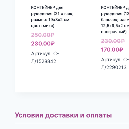
КОНТЕЙНЕР для
КОНТЕЙНЕР д
рукоделия (21 отсек;
рукоделия (1
размер: 19х8х2 см;
баночек; раз
цвет: микс)
12,5х9,5х2 см
прозрачный)
Первоначальная
250.00
₽
П
230.00
₽
цена
Текущая
230.00
₽
Т
ц
170.00
₽
составляла
цена:
Артикул: С-
це
с
Артикул: С
250.00₽.
230.00₽.
Л/1528842
17
2
Л/2290213
Условия доставки и оплаты