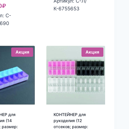
Артикул: С-Л/
Текущая
цена
0
₽
составляла
40.00₽.
К-6755653
цена:
составляла
л: С-
70.00₽.
180.00₽.
230.00₽.
1690
Акция
Акция
НЕР для
КОНТЕЙНЕР для
ия (14
рукоделия (12
; размер:
отсеков; размер: