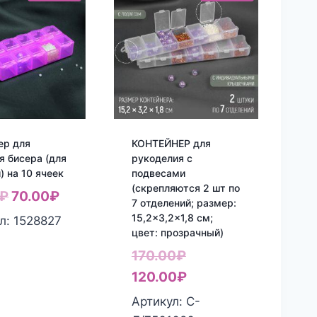
ер для
КОНТЕЙНЕР для
я бисера (для
рукоделия с
) на 10 ячеек
подвесами
(скрепляются 2 шт по
Первоначальная
Текущая
₽
70.00
₽
7 отделений; размер:
цена
цена:
15,2×3,2×1,8 см;
л: 1528827
цвет: прозрачный)
составляла
70.00₽.
Первоначальная
170.00
₽
99.00₽.
цена
Текущая
120.00
₽
составляла
цена:
Артикул: С-