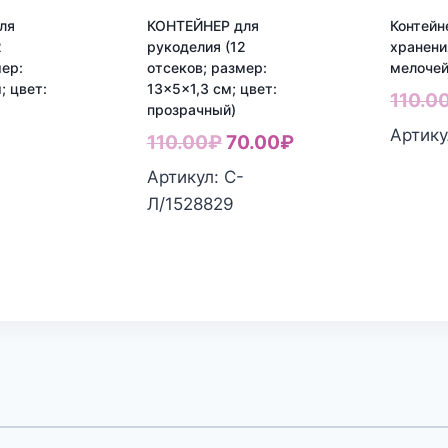
ля
КОНТЕЙНЕР для
Контейн
2
рукоделия (12
хранени
мер:
отсеков; размер:
мелочей
; цвет:
13×5×1,3 см; цвет:
110.0
прозрачный)
Артику
ервоначальная
Первоначальная
Текущая
110.00
₽
70.00
₽
екущая
ена
цена
цена:
Артикул: С-
на:
оставляла
составляла
70.00₽.
Л/1528829
-
0.00₽.
30.00₽.
110.00₽.