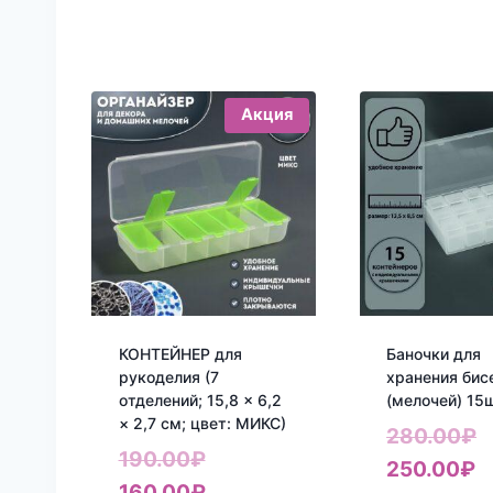
Акция
КОНТЕЙНЕР для
Баночки для
рукоделия (7
хранения бис
отделений; 15,8 × 6,2
(мелочей) 15
× 2,7 см; цвет: МИКС)
П
280.00
₽
Первоначальная
190.00
₽
Т
ц
250.00
₽
цена
Текущая
160.00
₽