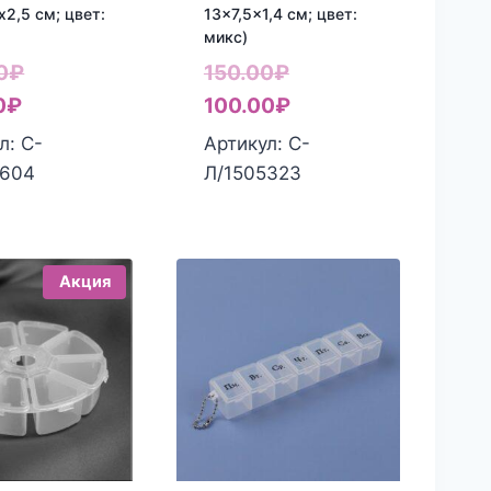
х2,5 см; цвет:
13×7,5×1,4 см; цвет:
микс)
Первоначальная
Первоначальная
0
₽
150.00
₽
Текущая
цена
цена
Текущая
0
₽
100.00
₽
цена:
составляла
составляла
цена:
л: С-
Артикул: С-
150.00₽.
270.00₽.
150.00₽.
100.00₽.
7604
Л/1505323
Акция