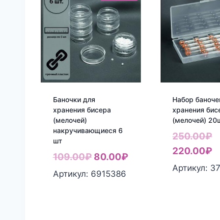
Баночки для
Набор баноче
хранения бисера
хранения бис
(мелочей)
(мелочей) 20
накручивающиеся 6
П
250.00
₽
шт
ц
Т
220.00
₽
Первоначальная
Текущая
109.00
₽
80.00
₽
с
ц
Артикул: 3
цена
цена:
Артикул: 6915386
2
2
составляла
80.00₽.
109.00₽.