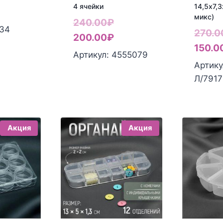
4 ячейки
14,5х7,3
микс)
Первоначальная
240.00
₽
-34
270.0
цена
Текущая
200.00
₽
150.0
составляла
цена:
Артикул: 4555079
Артику
240.00₽.
200.00₽.
Л/791
Акция
Акция