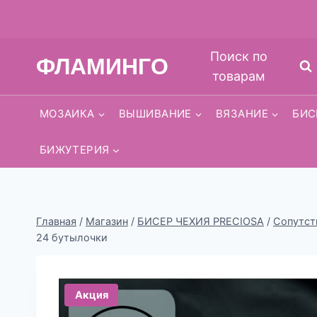
Перейти
Поиск по
ФЛАМИНГО
к
товарам
содержимому
МОЗАИКА
ВЫШИВАНИЕ
ВЯЗАНИЕ
БИС
БИЖУТЕРИЯ
Главная
/
Магазин
/
БИСЕР ЧЕХИЯ PRECIOSA
/
Сопутст
24 бутылочки
Акция