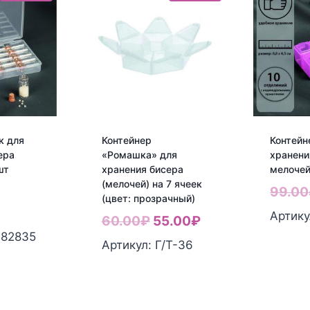
к для
Контейнер
Контейн
ера
«Ромашка» для
хранени
шт
хранения бисера
мелочей
(мелочей) на 7 ячеек
ервоначальная
99.00
(цвет: прозрачный)
ена
екущая
Артику
Первоначальная
Текущая
60.00
₽
55.00
₽
оставляла
ена:
782835
цена
цена:
Артикул: Г/Т-36
50.00₽.
20.00₽.
составляла
55.00₽.
60.00₽.