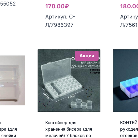
ена:
оставляла
855052
Текущая
цена
170.00
₽
180.0
50.00₽.
80.00₽.
цена:
составляла
Артикул: С-
Артику
170.00₽.
210.00₽.
Л/7986397
Л/756
Акция
я
Контейнер для
КОНТЕЙ
ера (для
хранения бисера (для
рукодел
 ячейки
мелочей) 7 блоков по
отсеков