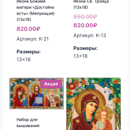
Икона Божией
Икона Св. Троица
матери «Достойно
(13х18)
есть» (Милующая)
Первоначал
850.00
₽
(13х18)
цена
Текущая
820.00
₽
820.00
₽
составляла
цена:
Артикул: К-13
Артикул: К-21
850.00₽.
820.00₽.
Размеры:
Размеры:
13x18
13x18
Акция
Набор для
вышивания