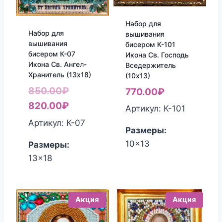
Набор для
Набор для
вышивания
вышивания
бисером К-101
бисером К-07
Икона Св. Господь
Икона Св. Ангел-
Вседержитель
Хранитель (13х18)
(10х13)
Первоначальная
850.00
₽
770.00
₽
цена
Текущая
820.00
₽
Артикул: К-101
составляла
цена:
Артикул: К-07
Размеры:
850.00₽.
820.00₽.
10x13
Размеры:
13x18
Акция
Акция