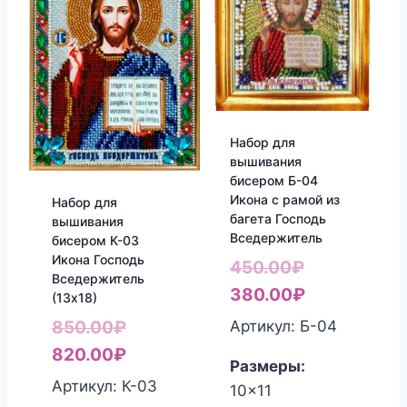
Набор для
вышивания
бисером Б-04
Икона с рамой из
Набор для
багета Господь
вышивания
Вседержитель
бисером К-03
Икона Господь
Первоначал
450.00
₽
Вседержитель
цена
Текущая
380.00
₽
(13х18)
составляла
цена:
Первоначальная
Артикул: Б-04
850.00
₽
450.00₽.
380.00₽.
цена
Текущая
820.00
₽
Размеры:
составляла
цена:
Артикул: К-03
10x11