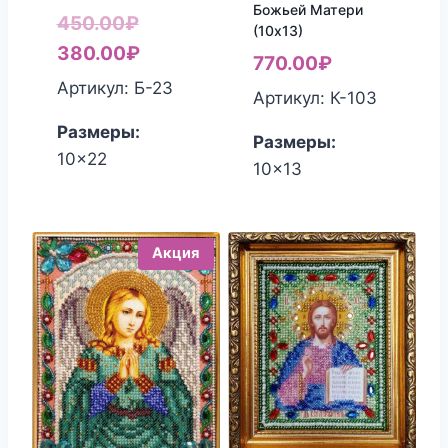
Божьей Матери
Первоначальная
450.00
₽
(10х13)
цена
Текущая
380.00
₽
770.00
₽
составляла
цена:
Артикул: Б-23
Артикул: К-103
450.00₽.
380.00₽.
Размеры:
Размеры:
10x22
10x13
Акция