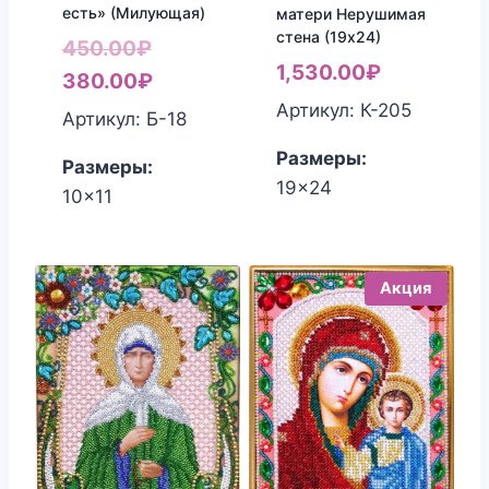
есть» (Милующая)
матери Нерушимая
стена (19х24)
Первоначальная
450.00
₽
1,530.00
₽
цена
Текущая
380.00
₽
Артикул: К-205
составляла
цена:
Артикул: Б-18
450.00₽.
380.00₽.
Размеры:
Размеры:
19x24
10x11
Акция