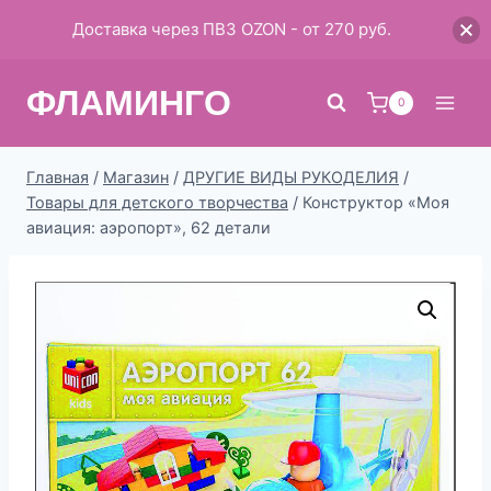
Доставка через ПВЗ OZON - от 270 руб.
Перейти
ФЛАМИНГО
к
0
содержимому
Главная
/
Магазин
/
ДРУГИЕ ВИДЫ РУКОДЕЛИЯ
/
Товары для детского творчества
/
Конструктор «Моя
авиация: аэропорт», 62 детали