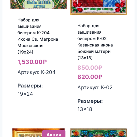
Набор для
Набор для
вышивания
вышивания
бисером К-204
бисером К-02
Икона Св. Матрона
Казанская икона
Московская
Божией матери
(19х24)
(13х18)
1,530.00
₽
Первоначал
850.00
₽
Артикул: К-204
цена
Текущая
820.00
₽
составляла
цена:
Размеры:
Артикул: К-02
19x24
850.00₽.
820.00₽.
Размеры:
13x18
Акция