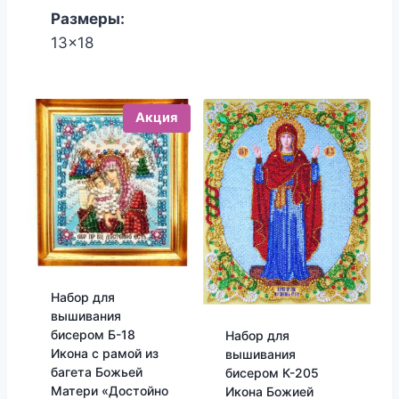
850.00₽.
820.00₽.
Размеры:
13x18
Акция
Набор для
вышивания
бисером Б-18
Набор для
Икона с рамой из
вышивания
багета Божьей
бисером К-205
Матери «Достойно
Икона Божией