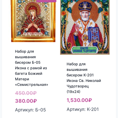
Набор для
вышивания
бисером Б-05
Набор для
Икона с рамой из
вышивания
багета Божией
бисером К-201
Матери
Икона Св. Николай
«Семистрельная»
Чудотворец
(19х24)
Первоначальная
450.00
₽
1,530.00
₽
цена
Текущая
380.00
₽
составляла
цена:
Артикул: К-201
Артикул: Б-05
450.00₽.
380.00₽.