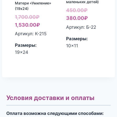
маленьких детей)
Матери «Умиление»
(19х24)
Первоначал
450.00
₽
Первоначальная
1,700.00
₽
цена
Текущая
380.00
₽
цена
Текущая
1,530.00
₽
составляла
цена:
Артикул: Б-22
составляла
цена:
450.00₽.
380.00₽.
Артикул: К-215
Размеры:
1,700.00₽.
1,530.00₽.
Размеры:
10x11
19x24
Условия доставки и оплаты
Оплата возможна следующими способами: