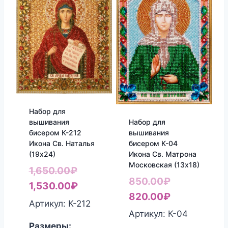
Набор для
Набор для
вышивания
вышивания
бисером К-212
бисером К-04
Икона Св. Наталья
Икона Св. Матрона
(19х24)
Московская (13х18)
Первоначальная
1,650.00
₽
Первоначал
850.00
₽
цена
Текущая
1,530.00
₽
цена
Текущая
820.00
₽
составляла
цена:
Артикул: К-212
составляла
цена:
Артикул: К-04
1,650.00₽.
1,530.00₽.
850.00₽.
820.00₽.
Размеры: