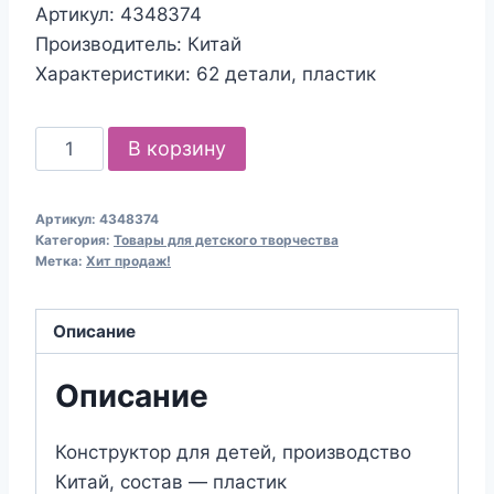
Артикул: 4348374
Производитель: Китай
Характеристики: 62 детали, пластик
Количество
В корзину
товара
Конструктор
Артикул:
4348374
"Моя
Категория:
Товары для детского творчества
авиация:
Метка:
Хит продаж!
аэропорт",
62
Описание
детали
Описание
Конструктор для детей, производство
Китай, состав — пластик