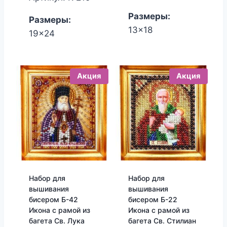
850.00₽.
820.00₽.
1,700.00₽.
1,530.00₽.
Размеры:
Размеры:
13x18
19x24
Акция
Акция
Набор для
Набор для
вышивания
вышивания
бисером Б-42
бисером Б-22
Икона с рамой из
Икона с рамой из
багета Св. Лука
багета Св. Стилиан