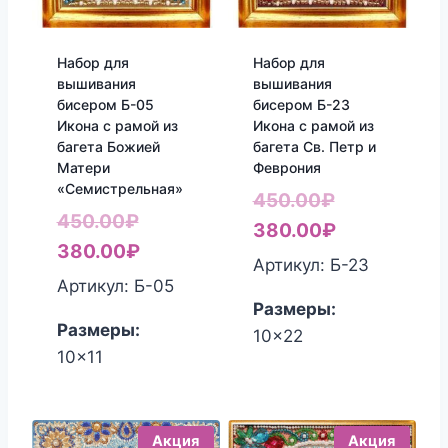
Набор для
Набор для
вышивания
вышивания
бисером Б-05
бисером Б-23
Икона с рамой из
Икона с рамой из
багета Божией
багета Св. Петр и
Матери
Феврония
«Семистрельная»
Первоначал
450.00
₽
Первоначальная
450.00
₽
цена
Текущая
380.00
₽
цена
Текущая
380.00
₽
составляла
цена:
Артикул: Б-23
составляла
цена:
Артикул: Б-05
450.00₽.
380.00₽.
Размеры:
450.00₽.
380.00₽.
Размеры:
10x22
10x11
Акция
Акция