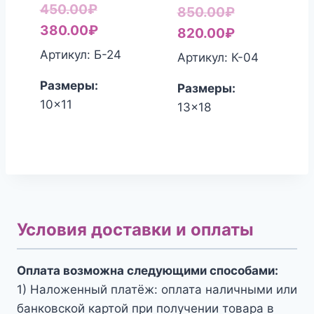
Первоначальная
450.00
₽
Первоначал
850.00
₽
цена
Текущая
380.00
₽
цена
Текущая
820.00
₽
составляла
цена:
составляла
цена:
Артикул: Б-24
Артикул: К-04
450.00₽.
380.00₽.
850.00₽.
820.00₽.
Размеры:
Размеры:
10x11
13x18
Условия доставки и оплаты
Оплата возможна следующими способами:
1) Наложенный платёж: оплата наличными или
банковской картой при получении товара в