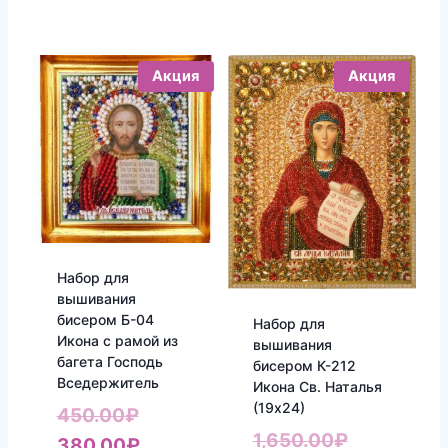
Акция
Акция
Набор для
вышивания
бисером Б-04
Набор для
Икона с рамой из
вышивания
багета Господь
бисером К-212
Вседержитель
Икона Св. Наталья
(19х24)
Первоначальная
450.00
₽
Первонач
1,650.00
₽
цена
Текущая
380.00
₽