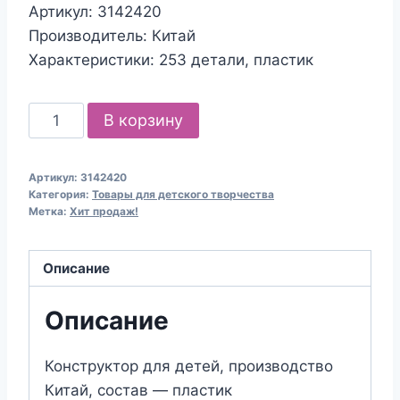
Артикул: 3142420
Производитель: Китай
Характеристики: 253 детали, пластик
Количество
В корзину
товара
Конструктор
Артикул:
3142420
"Мой
Категория:
Товары для детского творчества
город:
Метка:
Хит продаж!
большая
стройка",
Описание
253
детали
Описание
Конструктор для детей, производство
Китай, состав — пластик