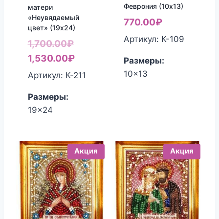
Феврония (10х13)
матери
«Неувядаемый
770.00
₽
цвет» (19х24)
Артикул: К-109
Первоначальная
1,700.00
₽
цена
Текущая
1,530.00
₽
Размеры:
составляла
цена:
10x13
Артикул: К-211
1,700.00₽.
1,530.00₽.
Размеры:
19x24
Акция
Акция