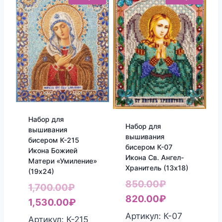
Набор для
Набор для
вышивания
вышивания
бисером К-215
бисером К-07
Икона Божией
Икона Св. Ангел-
Матери «Умиление»
Хранитель (13х18)
(19х24)
Первоначал
850.00
₽
Первоначальная
1,700.00
₽
цена
Текущая
820.00
₽
цена
Текущая
1,530.00
₽
составляла
цена:
Артикул: К-07
составляла
цена:
Артикул: К-215