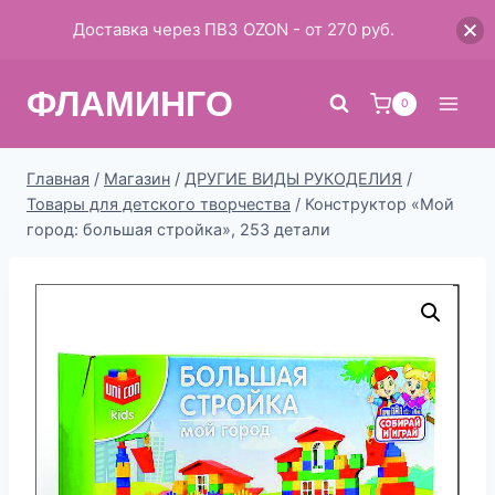
Доставка через ПВЗ OZON - от 270 руб.
Перейти
ФЛАМИНГО
к
0
содержимому
Главная
/
Магазин
/
ДРУГИЕ ВИДЫ РУКОДЕЛИЯ
/
Товары для детского творчества
/
Конструктор «Мой
город: большая стройка», 253 детали