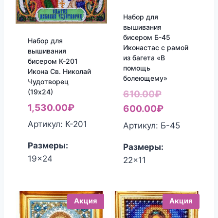
Набор для
вышивания
бисером Б-45
Набор для
Иконастас с рамой
вышивания
из багета «В
бисером К-201
помощь
Икона Св. Николай
болеющему»
Чудотворец
(19х24)
Первоначал
610.00
₽
1,530.00
₽
цена
Текущая
600.00
₽
составляла
цена:
Артикул: К-201
Артикул: Б-45
610.00₽.
600.00₽.
Размеры:
Размеры:
19x24
22x11
Акция
Акция