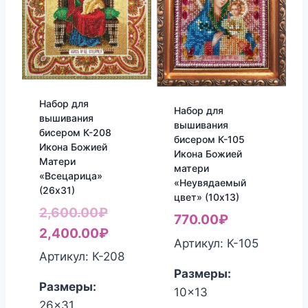
Набор для
Набор для
вышивания
вышивания
бисером К-208
бисером К-105
Икона Божией
Икона Божией
Матери
матери
«Всецарица»
«Неувядаемый
(26х31)
цвет» (10х13)
Первоначальная
2,600.00
₽
770.00
₽
цена
Текущая
2,400.00
₽
Артикул: К-105
составляла
цена:
Артикул: К-208
2,600.00₽.
2,400.00₽.
Размеры:
Размеры:
10x13
26x31