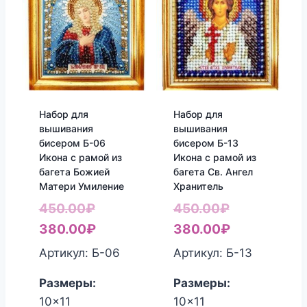
Набор для
Набор для
вышивания
вышивания
бисером Б-06
бисером Б-13
Икона с рамой из
Икона с рамой из
багета Божией
багета Св. Ангел
Матери Умиление
Хранитель
Первоначальная
Первоначал
450.00
₽
450.00
₽
цена
Текущая
цена
Текущая
380.00
₽
380.00
₽
составляла
цена:
составляла
цена:
Артикул: Б-06
Артикул: Б-13
450.00₽.
380.00₽.
450.00₽.
380.00₽.
Размеры:
Размеры:
10x11
10x11