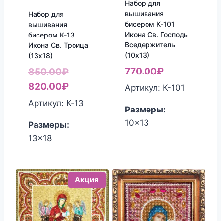
Набор для
вышивания
Набор для
бисером К-101
вышивания
Икона Св. Господь
бисером К-13
Вседержитель
Икона Св. Троица
(10х13)
(13х18)
Первоначальная
770.00
₽
850.00
₽
цена
Текущая
820.00
₽
Артикул: К-101
составляла
цена:
Артикул: К-13
Размеры:
850.00₽.
820.00₽.
10x13
Размеры:
13x18
Акция