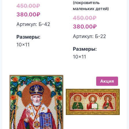
(покровитель
Первоначальная
450.00
₽
маленьких детей)
цена
Текущая
380.00
₽
Первоначал
450.00
₽
составляла
цена:
Артикул: Б-42
цена
Текущая
380.00
₽
450.00₽.
380.00₽.
составляла
цена:
Артикул: Б-22
Размеры:
450.00₽.
380.00₽.
10x11
Размеры:
10x11
Акция