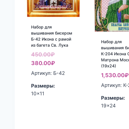
Набор для
вышивания бисером
Б-42 Икона с рамой
Набор для
из багета Св. Лука
вышивания б
Первоначальная
К-204 Икона 
450.00
₽
Матрона Мос
цена
Текущая
380.00
₽
(19х24)
составляла
цена:
Артикул: Б-42
1,530.00
₽
450.00₽.
380.00₽.
Артикул: К
Размеры:
10x11
Размеры:
19x24