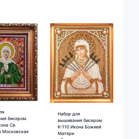
ля
Набор для
ния бисером
вышивания бисером
кона Св.
К-110 Икона Божией
а Московская
Матери