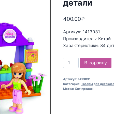
детали
400.00
₽
Артикул: 1413031
Производитель: Китай
Характеристики: 84 дет
Количество
В корзину
товара
Конструктор
Артикул:
1413031
"Мини
Категория:
Товары для детского
кафе",
Метка:
Хит продаж!
84
детали