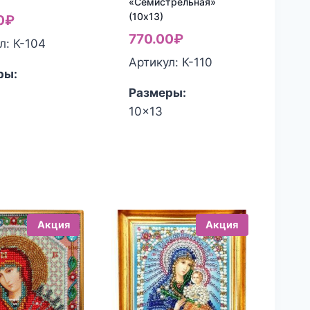
«Семистрельная»
(10х13)
0
₽
770.00
₽
л: К-104
Артикул: К-110
ры:
Размеры:
10x13
Акция
Акция