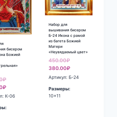
Набор для
вышивания бисером
Б-24 Икона с рамой
из багета Божией
ля
Матери
ния бисером
«Неувядаемый цвет»
она Божией
Первоначальная
450.00
₽
трельная»
цена
Текущая
380.00
₽
составляла
цена:
Артикул: Б-24
Первоначальная
0
₽
450.00₽.
380.00₽.
цена
Текущая
0
₽
Размеры:
составляла
цена:
10x11
л: К-06
850.00₽.
820.00₽.
ры: