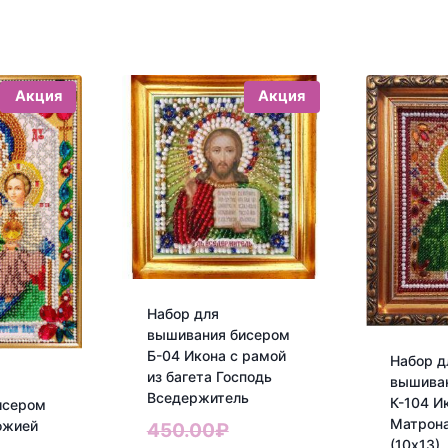
Акция
Акция
Набор для
вышивания бисером
Б-04 Икона с рамой
Набор д
из багета Господь
вышива
Вседержитель
К-104 И
исером
Матрон
ожией
Первоначальная
450.00
₽
(10х13)