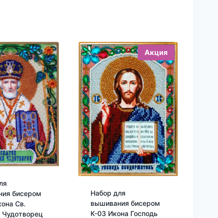
Акция
ля
Набор для
ния бисером
вышивания бисером
кона Св.
К-03 Икона Господь
 Чудотворец