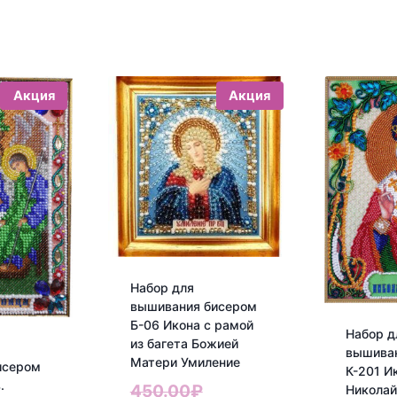
Акция
Акция
Набор для
вышивания бисером
Б-06 Икона с рамой
Набор д
из багета Божией
вышива
Матери Умиление
исером
К-201 И
.
Первоначальная
450.00
₽
Николай