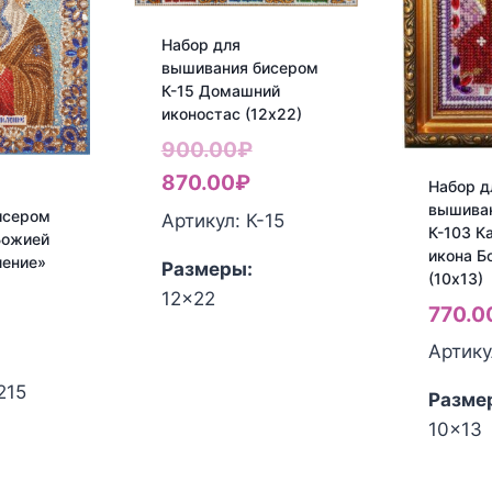
Набор для
вышивания бисером
К-15 Домашний
иконостас (12х22)
Первоначальная
900.00
₽
Текущая
цена
870.00
₽
Набор д
вышива
цена:
составляла
исером
Артикул: К-15
К-103 К
Божией
870.00₽.
900.00₽.
икона Б
ление»
Размеры:
(10х13)
12x22
770.0
Первоначальная
Артику
цена
Текущая
составляла
цена:
215
Разме
1,700.00₽.
1,530.00₽.
10x13