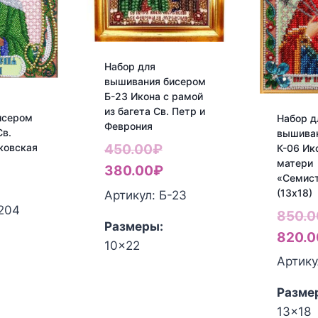
Набор для
вышивания бисером
Б-23 Икона с рамой
из багета Св. Петр и
исером
Набор д
Феврония
Св.
вышива
Первоначальная
ковская
450.00
₽
К-06 Ик
матери
цена
Текущая
380.00
₽
«Семис
составляла
цена:
(13х18)
Артикул: Б-23
-204
450.00₽.
380.00₽.
850.0
Размеры:
820.0
10x22
Артику
Разме
13x18