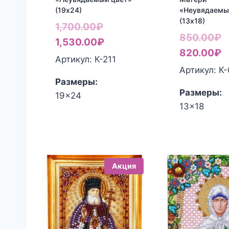
(19х24)
«Неувядаемы
(13х18)
Первоначальная
1,700.00
₽
П
850.00
₽
цена
Текущая
1,530.00
₽
ц
Т
820.00
₽
составляла
цена:
Артикул: К-211
с
ц
Артикул: К
1,700.00₽.
1,530.00₽.
Размеры:
8
8
Размеры:
19x24
13x18
Акция