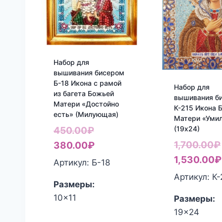
Набор для
вышивания бисером
Б-18 Икона с рамой
Набор для
из багета Божьей
вышивания б
Матери «Достойно
К-215 Икона 
есть» (Милующая)
Матери «Уми
Первоначальная
(19х24)
450.00
₽
цена
Текущая
1,700.00
₽
380.00
₽
составляла
цена:
1,530.00
₽
Артикул: Б-18
450.00₽.
380.00₽.
Артикул: К-
Размеры:
10x11
Размеры:
19x24