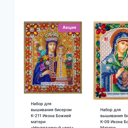
Акция
Набор для
вышивания бисером
Набор для
К-211 Икона Божией
вышивания б
матери
К-09 Икона Б
«Неувядаемый цвет»
Матери