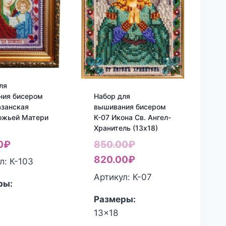
ля
ния бисером
Набор для
азанская
вышивания бисером
ожьей Матери
К-07 Икона Св. Ангел-
Хранитель (13х18)
Первоначальная
0
₽
850.00
₽
цена
Текущая
820.00
₽
л: К-103
составляла
цена:
Артикул: К-07
ры:
850.00₽.
820.00₽.
Размеры:
13x18