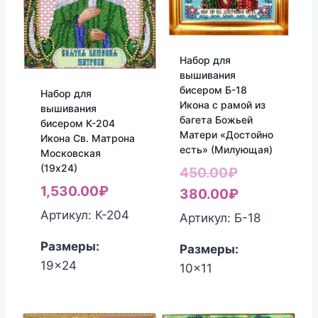
Набор для
вышивания
бисером Б-18
Набор для
Икона с рамой из
вышивания
багета Божьей
бисером К-204
Матери «Достойно
Икона Св. Матрона
есть» (Милующая)
Московская
(19х24)
Первоначал
450.00
₽
1,530.00
₽
цена
Текущая
380.00
₽
составляла
цена:
Артикул: К-204
Артикул: Б-18
450.00₽.
380.00₽.
Размеры:
Размеры:
19x24
10x11