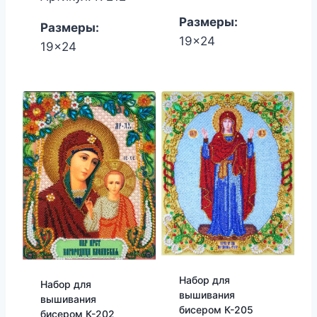
1,650.00₽.
1,530.00₽.
Размеры:
Размеры:
19x24
19x24
Набор для
Набор для
вышивания
вышивания
бисером К-205
бисером К-202