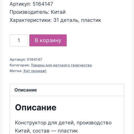
Артикул: 5164147
Производитель: Китай
Характеристики: 31 деталь, пластик
Количество
В корзину
товара
Конструктор
Артикул:
5164147
"Город
Категория:
Товары для детского творчества
мечты:
Метка:
Хит продаж!
гостиная",
31
Описание
деталь
Описание
Конструктор для детей, производство
Китай, состав — пластик