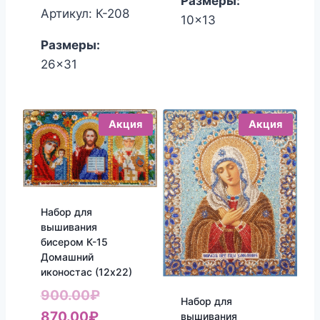
Размеры:
составляла
цена:
Артикул: К-208
10x13
2,600.00₽.
2,400.00₽.
Размеры:
26x31
Акция
Акция
Набор для
вышивания
бисером К-15
Домашний
иконостас (12х22)
Первоначальная
900.00
₽
Набор для
Текущая
цена
870.00
₽
вышивания