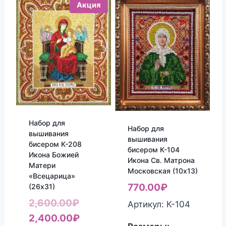
Акция
Набор для
Набор для
вышивания
вышивания
бисером К-208
бисером К-104
Икона Божией
Икона Св. Матрона
Матери
Московская (10х13)
«Всецарица»
770.00
₽
(26х31)
Первоначальная
2,600.00
₽
Артикул: К-104
цена
Текущая
2,400.00
₽