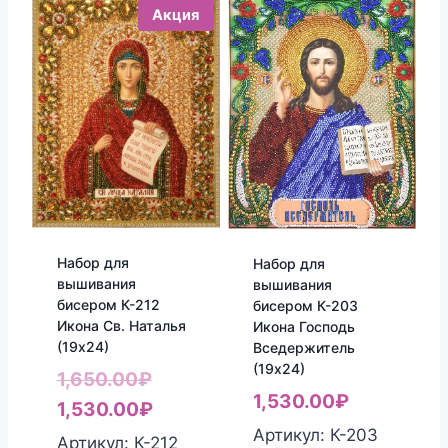
Акция
Набор для
Набор для
вышивания
вышивания
бисером К-212
бисером К-203
Икона Св. Наталья
Икона Господь
(19х24)
Вседержитель
(19х24)
Первоначальная
1,650.00
₽
1,530.00
₽
цена
Текущая
1,530.00
₽
Артикул: К-203
составляла
цена:
Артикул: К-212