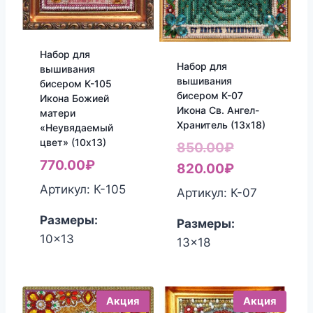
Набор для
Набор для
вышивания
вышивания
бисером К-105
бисером К-07
Икона Божией
Икона Св. Ангел-
матери
Хранитель (13х18)
«Неувядаемый
цвет» (10х13)
Первоначал
850.00
₽
770.00
₽
цена
Текущая
820.00
₽
составляла
цена:
Артикул: К-105
Артикул: К-07
850.00₽.
820.00₽.
Размеры:
Размеры:
10x13
13x18
Акция
Акция