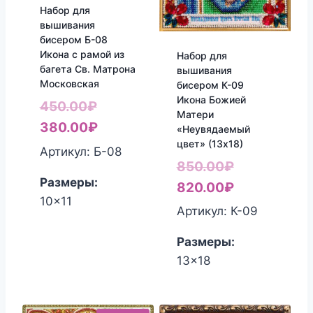
Набор для
вышивания
бисером Б-08
Икона с рамой из
Набор для
багета Св. Матрона
вышивания
Московская
бисером К-09
Икона Божией
Первоначальная
450.00
₽
Матери
цена
Текущая
380.00
₽
«Неувядаемый
цвет» (13х18)
составляла
цена:
Артикул: Б-08
Первоначал
850.00
₽
450.00₽.
380.00₽.
Размеры:
цена
Текущая
820.00
₽
10x11
составляла
цена:
Артикул: К-09
850.00₽.
820.00₽.
Размеры:
13x18