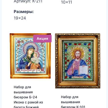
Артикул: К-211
10x11
1,700.00₽.
1,530.00₽.
Размеры:
19x24
Акция
Набор для
вышивания
Набор для
бисером Б-24
вышивания
Икона с рамой из
бисером К-101
багета Божией