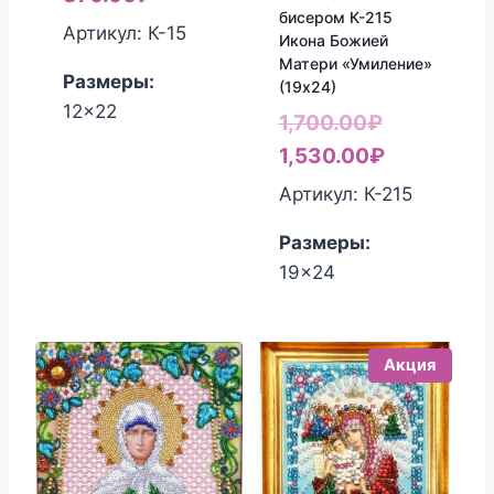
бисером К-215
цена:
составляла
Артикул: К-15
Икона Божией
870.00₽.
900.00₽.
Матери «Умиление»
Размеры:
(19х24)
12x22
Первонач
1,700.00
₽
цена
Текущая
1,530.00
₽
составлял
цена:
Артикул: К-215
1,700.00₽.
1,530.00₽
Размеры:
19x24
Акция