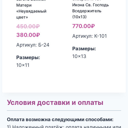
Икона Св. Господь
Матери
Вседержитель
«Неувядаемый
(10х13)
цвет»
770.00
₽
Первоначальная
450.00
₽
цена
Текущая
380.00
₽
Артикул: К-101
составляла
цена:
Артикул: Б-24
Размеры:
450.00₽.
380.00₽.
10x13
Размеры:
10x11
Условия доставки и оплаты
Оплата возможна следующими способами:
1) Наложенный платёж: оплата наличными или