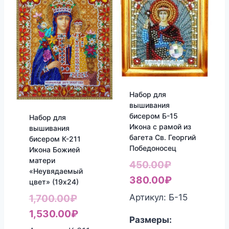
Набор для
вышивания
бисером Б-15
Набор для
Икона с рамой из
вышивания
багета Св. Георгий
бисером К-211
Победоносец
Икона Божией
матери
Первоначал
450.00
₽
«Неувядаемый
цена
Текущая
380.00
₽
цвет» (19х24)
составляла
цена:
Первоначальная
Артикул: Б-15
1,700.00
₽
450.00₽.
380.00₽.
цена
Текущая
1,530.00
₽
Размеры:
составляла
цена: