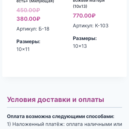
Божьей Матери
есть» (Милующая)
(10х13)
Первоначальная
450.00
₽
770.00
₽
цена
Текущая
380.00
₽
Артикул: К-103
составляла
цена:
Артикул: Б-18
450.00₽.
380.00₽.
Размеры:
Размеры:
10x13
10x11
Условия доставки и оплаты
Оплата возможна следующими способами:
1) Наложенный платёж: оплата наличными или