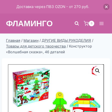
Доставка через ПВЗ OZON - от 270 руб.
Перейти
ФЛАМИНГО
к
0
содержимому
Главная
/
Магазин
/
ДРУГИЕ ВИДЫ РУКОДЕЛИЯ
/
Товары для детского творчества
/
Конструктор
«Волшебная сказка», 46 деталей