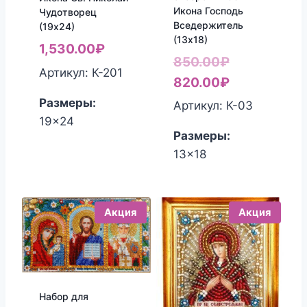
Икона Господь
Чудотворец
Вседержитель
(19х24)
(13х18)
1,530.00
₽
Первоначал
850.00
₽
Артикул: К-201
цена
Текущая
820.00
₽
составляла
цена:
Размеры:
Артикул: К-03
19x24
850.00₽.
820.00₽.
Размеры:
13x18
Акция
Акция
Набор для