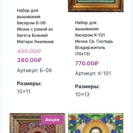
Набор для
вышивания
Набор для
бисером Б-06
вышивания
Икона с рамой из
бисером К-101
багета Божией
Икона Св. Господь
Матери Умиление
Вседержитель
Первоначальная
450.00
₽
(10х13)
цена
Текущая
380.00
₽
770.00
₽
составляла
цена:
Артикул: Б-06
Артикул: К-101
450.00₽.
380.00₽.
Размеры:
Размеры:
10x11
10x13
Акция