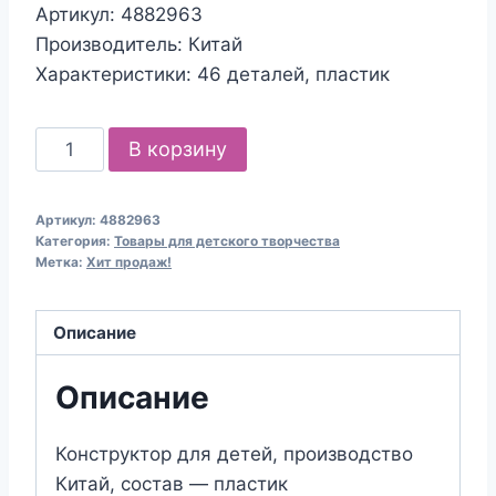
Артикул: 4882963
Производитель: Китай
Характеристики: 46 деталей, пластик
Количество
В корзину
товара
Конструктор
Артикул:
4882963
"Волшебная
Категория:
Товары для детского творчества
сказка",
Метка:
Хит продаж!
46
деталей
Описание
Описание
Конструктор для детей, производство
Китай, состав — пластик