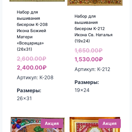
Набор для
Набор для
вышивания
вышивания
бисером К-208
бисером К-212
Икона Божией
Икона Св. Наталья
Матери
(19х24)
«Всецарица»
(26х31)
Первонач
1,650.00
₽
Первоначальная
2,600.00
₽
цена
Текущая
1,530.00
₽
цена
Текущая
2,400.00
₽
составлял
цена:
Артикул: К-212
составляла
цена:
1,650.00₽.
1,530.00₽
Артикул: К-208
Размеры:
2,600.00₽.
2,400.00₽.
19x24
Размеры:
26x31
Акция
Акция