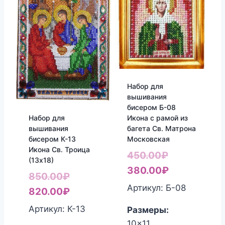
Набор для
вышивания
бисером Б-08
Набор для
Икона с рамой из
вышивания
багета Св. Матрона
бисером К-13
Московская
Икона Св. Троица
Первоначал
450.00
₽
(13х18)
цена
Текущая
380.00
₽
Первоначальная
850.00
₽
составляла
цена:
Артикул: Б-08
цена
Текущая
820.00
₽
450.00₽.
380.00₽.
составляла
цена:
Артикул: К-13
Размеры:
850.00₽.
820.00₽.
10x11