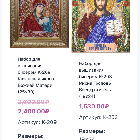
Набор для
Набор для
вышивания
вышивания
бисером К-209
бисером К-203
Казанская икона
Икона Господь
Божией Матери
Вседержитель
(25х30)
(19х24)
Первоначальная
2,600.00
₽
1,530.00
₽
цена
Текущая
2,400.00
₽
Артикул: К-203
составляла
цена:
Артикул: К-209
2,600.00₽.
2,400.00₽.
Размеры:
Размеры:
19x24