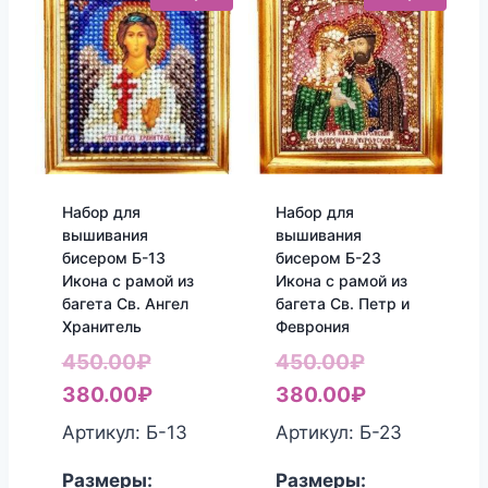
Набор для
Набор для
вышивания
вышивания
бисером Б-13
бисером Б-23
Икона с рамой из
Икона с рамой из
багета Св. Ангел
багета Св. Петр и
Хранитель
Феврония
Первоначальная
Первоначал
450.00
₽
450.00
₽
цена
Текущая
цена
Текущая
380.00
₽
380.00
₽
составляла
цена:
составляла
цена:
Артикул: Б-13
Артикул: Б-23
450.00₽.
380.00₽.
450.00₽.
380.00₽.
Размеры:
Размеры: