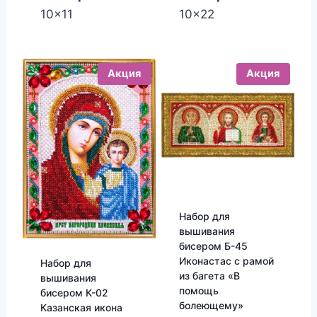
10x11
10x22
Акция
Акция
Набор для
вышивания
бисером Б-45
Иконастас с рамой
Набор для
из багета «В
вышивания
помощь
бисером К-02
болеющему»
Казанская икона