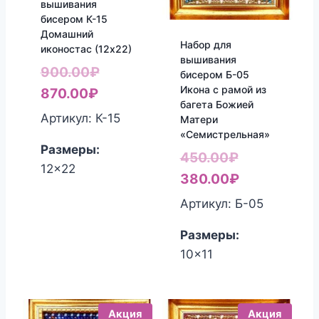
вышивания
бисером К-15
Домашний
Набор для
иконостас (12х22)
вышивания
Первоначальная
900.00
₽
бисером Б-05
Икона с рамой из
Текущая
цена
870.00
₽
багета Божией
цена:
составляла
Артикул: К-15
Матери
870.00₽.
900.00₽.
«Семистрельная»
Размеры:
Первоначал
450.00
₽
12x22
цена
Текущая
380.00
₽
составляла
цена:
Артикул: Б-05
450.00₽.
380.00₽.
Размеры:
10x11
Акция
Акция