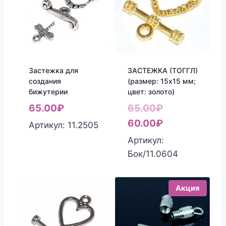
Застежка для
ЗАСТЕЖКА (ТОГГЛ)
создания
(размер: 15х15 мм;
бижутерии
цвет: золото)
Первоначаль
65.00
₽
65.00
₽
цена
Текущая
60.00
₽
Артикул: 11.2505
составляла
цена:
Артикул:
65.00₽.
60.00₽.
Бок/11.0604
Акция