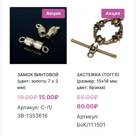
Акция
Акция
ЗАМОК ВИНТОВОЙ
ЗАСТЕЖКА (ТОГГЛ)
(цвет: золото; 7 х 3
(размер: 15х18 мм;
мм)
цвет: бронза)
Первоначальная
Текущая
Первоначаль
19.00
₽
15.00
₽
65.00
₽
цена
цена:
цена
Текущая
60.00
₽
Артикул: С-Л/
составляла
15.00₽.
составляла
цена:
ЗВ-1353616
Артикул:
19.00₽.
65.00₽.
60.00₽.
БоК/11.1501