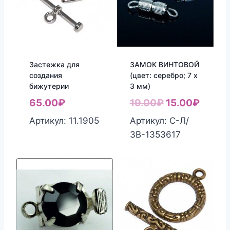
Застежка для
ЗАМОК ВИНТОВОЙ
создания
(цвет: серебро; 7 х
бижутерии
3 мм)
Первоначаль
Текущ
65.00
₽
19.00
₽
15.00
₽
цена
цена:
Артикул: 11.1905
Артикул: С-Л/
составляла
15.00
ЗВ-1353617
19.00₽.