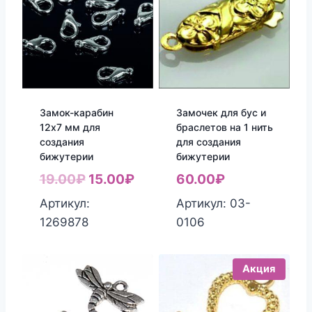
Замок-карабин
Замочек для бус и
12х7 мм для
браслетов на 1 нить
создания
для создания
бижутерии
бижутерии
Первоначальная
Текущая
19.00
₽
15.00
₽
60.00
₽
цена
цена:
Артикул:
Артикул: 03-
составляла
15.00₽.
1269878
0106
19.00₽.
Акция