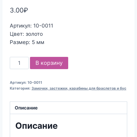
3.00
₽
Артикул: 10-0011
Цвет: золото
Размер: 5 мм
Количество
В корзину
товара
Кольцо
Артикул:
10-0011
соединительное,
Категория:
Замочки, застежки, карабины для браслетов и бус
золото,
5мм
Описание
для
создания
Описание
бижутерии