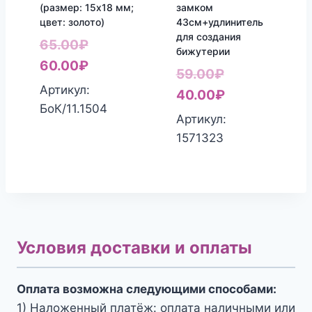
(размер: 15х18 мм;
замком
цвет: золото)
43см+удлинитель
для создания
Первоначальная
65.00
₽
бижутерии
цена
Текущая
60.00
₽
Первоначаль
59.00
₽
составляла
цена:
Артикул:
цена
Текущая
40.00
₽
65.00₽.
60.00₽.
БоК/11.1504
составляла
цена:
Артикул:
59.00₽.
40.00₽.
1571323
Условия доставки и оплаты
Оплата возможна следующими способами:
1) Наложенный платёж: оплата наличными или