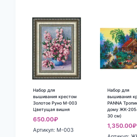
Набор для
Набор для
вышивания крестом
вышивания к
Золотое Руно М-003
PANNA Тропин
Цветущая вишня
дому ЖК-2054
30 см)
650.00
₽
1,350.00
₽
Артикул: M-003
Артикул: Ж