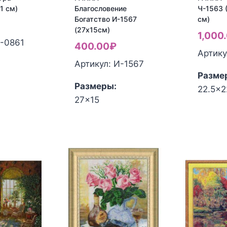
11 см)
Благословение
Ч-1563 
Богатство И-1567
см)
(27х15см)
1,000
Г-0861
400.00
₽
Артику
Артикул: И-1567
Разме
Размеры:
22.5x2
27x15