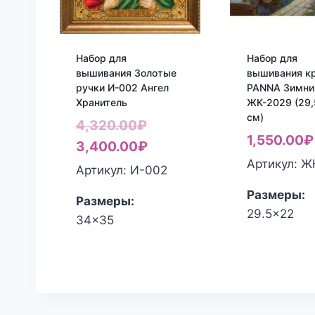
Набор для
Набор для
вышивания Золотые
вышивания к
ручки И-002 Ангел
PANNA Зимни
Хранитель
ЖК-2029 (29
см)
Первоначальная
4,320.00
₽
1,550.00
₽
цена
Текущая
3,400.00
₽
Артикул: Ж
составляла
цена:
Артикул: И-002
4,320.00₽.
3,400.00₽.
Размеры:
Размеры:
29.5x22
34x35