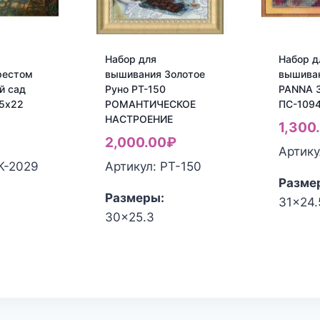
Набор для
Набор д
рестом
вышивания Золотое
вышива
й сад
Руно РТ-150
PANNA З
,5х22
РОМАНТИЧЕСКОЕ
ПС-1094
НАСТРОЕНИЕ
1,300
2,000.00
₽
Артику
К-2029
Артикул: РТ-150
Разме
Размеры:
31x24.
30x25.3