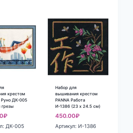
ля
Набор для
ния крестом
вышивания крестом
 Руно ДК-005
PANNA Работа
 грезы
И-1386 (23 x 24.5 см)
0
₽
450.00
₽
л: ДК-005
Артикул: И-1386