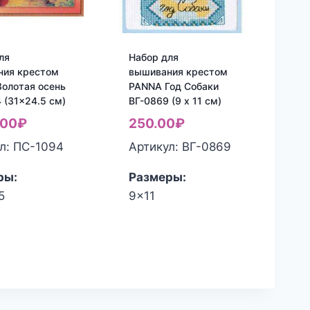
ля
Набор для
ния крестом
вышивания крестом
олотая осень
PANNA Год Собаки
 (31×24.5 см)
ВГ-0869 (9 x 11 см)
.00
₽
250.00
₽
л: ПС-1094
Артикул: ВГ-0869
ры:
Размеры:
5
9x11