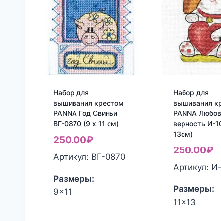
Набор для
Набор для
вышивания крестом
вышивания к
PANNA Год Свиньи
PANNA Любов
ВГ-0870 (9 x 11 см)
верность И-10
13см)
250.00
₽
250.00
₽
Артикул: ВГ-0870
Артикул: И
Размеры:
Размеры:
9x11
11x13