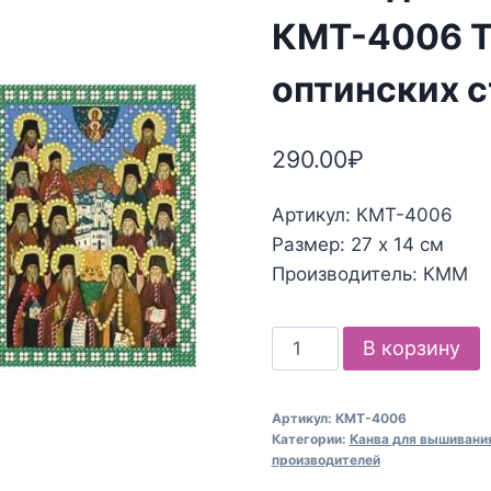
КМТ-4006 Т
оптинских 
290.00
₽
Артикул: КМТ-4006
Размер: 27 х 14 см
Производитель: КММ
Количество
В корзину
товара
Канва
Артикул:
КМТ-4006
для
Категории:
Канва для вышиван
вышивания
производителей
КММ