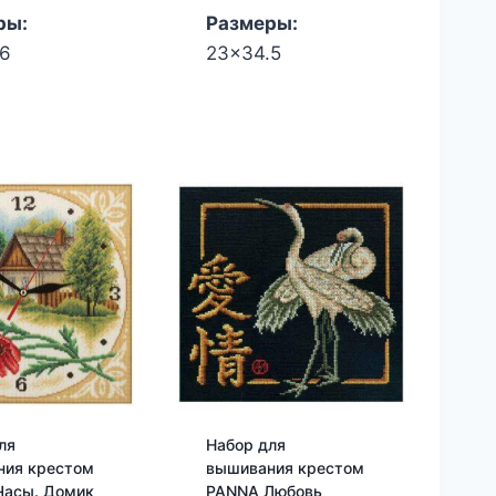
ры:
Размеры:
36
23x34.5
ля
Набор для
ния крестом
вышивания крестом
Часы. Домик
PANNA Любовь