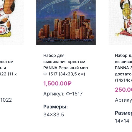
Набор для
Набор д
рестом
вышивания крестом
вышива
ь и
PANNA Реальный мир
PANNA 
22 (11 х
Ф-1517 (34х33,5 см)
достато
(14х14с
1,500.00
₽
250.0
Артикул: Ф-1517
-1022
Артику
Размеры:
Разме
34x33.5
14x14