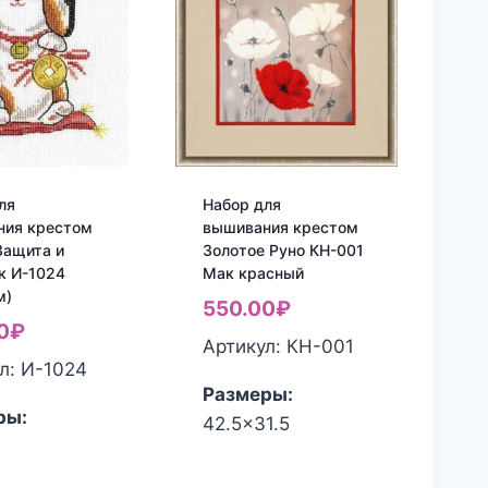
ля
Набор для
ния крестом
вышивания крестом
Защита и
Золотое Руно КН-001
к И-1024
Мак красный
м)
550.00
₽
0
₽
Артикул: КН-001
л: И-1024
Размеры:
ры:
42.5x31.5