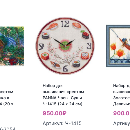
Набор для
Набор д
рестом
вышивания крестом
вышива
ка к
PANNA Часы. Суши
Золотое
 (20 x
Ч-1415 (24 x 24 см)
Девичьи
950.00
₽
900.0
Артикул: Ч-1415
Артику
К-2054