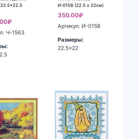
(22.5×22.5
И-0158 (22.5 х 22см)
350.00
₽
.00
₽
Артикул: И-0158
л: Ч-1563
Размеры:
ры:
22.5x22
2.5