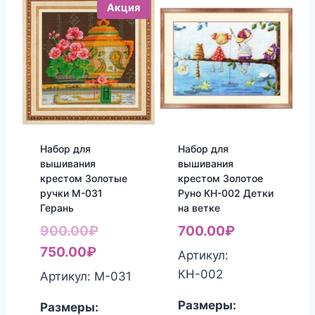
Акция
Набор для
Набор для
вышивания
вышивания
крестом Золотые
крестом Золотое
ручки M-031
Руно КН-002 Детки
Герань
на ветке
Первоначальная
900.00
₽
700.00
₽
Текущая
цена
750.00
₽
Артикул:
цена:
составляла
КН-002
Артикул: M-031
750.00₽.
900.00₽.
Размеры:
Размеры: