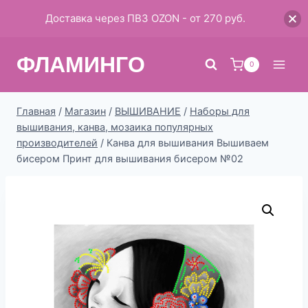
Доставка через ПВЗ OZON - от 270 руб.
Перейти
ФЛАМИНГО
к
0
содержимому
Главная
/
Магазин
/
ВЫШИВАНИЕ
/
Наборы для
вышивания, канва, мозаика популярных
производителей
/
Канва для вышивания Вышиваем
бисером Принт для вышивания бисером №02