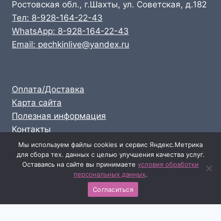
Ростовская обл., г.Шахты, ул. Советская, д.182
Тел: 8-928-164-22-43
WhatsApp: 8-928-164-22-43
Email: pechkinlive@yandex.ru
Оплата/Доставка
Карта сайта
Полезная информация
Контакты
Личный кабинет
Мы используем файлы cookies и сервис Яндекс.Метрика
для сбора тех. данных с целью улучшения качества услуг.
Опт: 8-928-164-22-43
Оставаясь на сайте вы принимаете
условия обработки
Розница: 8-989-711-58-47
персональных данных
.
Согласиться