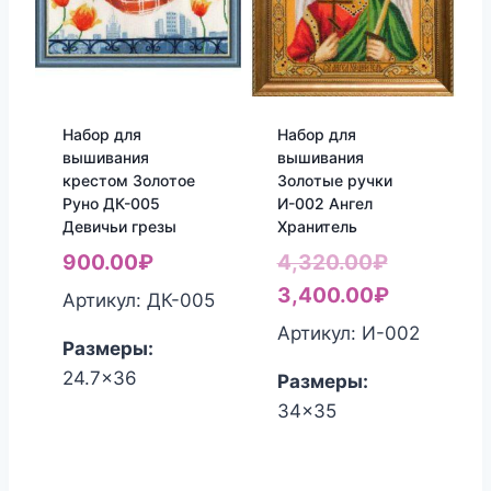
Набор для
Набор для
вышивания
вышивания
крестом Золотое
Золотые ручки
Руно ДК-005
И-002 Ангел
Девичьи грезы
Хранитель
Первонач
900.00
₽
4,320.00
₽
цена
Текущая
3,400.00
₽
Артикул: ДК-005
составля
цена:
Артикул: И-002
Размеры:
4,320.00₽
3,400.00
24.7x36
Размеры:
34x35