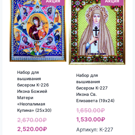
Акция
Акция
Набор для
Набор для
вышивания
вышивания
бисером К-226
бисером К-227
Икона Божией
Икона Св.
Матери
Елизавета (19х24)
«Неопалимая
Первонач
1,650.00
₽
Купина» (25х30)
цена
Текущая
1,530.00
₽
Первоначальная
2,670.00
₽
составлял
цена:
цена
Текущая
2,520.00
₽
Артикул: К-227