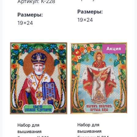
Артикул: К-228
1,650.00₽.
1,530.00₽.
Размеры:
Размеры:
19x24
19x24
Акция
Набор для
Набор для
вышивания
вышивания