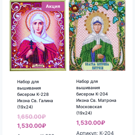
Акция
Набор для
Набор для
вышивания
вышивания
бисером К-204
бисером К-228
Икона Св. Матрона
Икона Св. Галина
Московская
(19х24)
(19х24)
Первоначальная
1,650.00
₽
1,530.00
₽
цена
Текущая
1,530.00
₽
Артикул: К-204
составляла
цена: