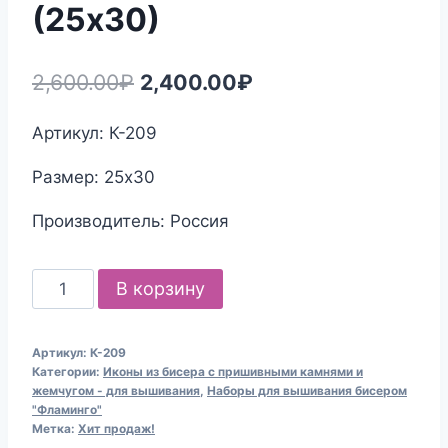
(25х30)
Первоначальная
Текущая
2,600.00
₽
2,400.00
₽
цена
цена:
Артикул: К-209
составляла
2,400.00₽.
Размер: 25х30
2,600.00₽.
Производитель: Россия
Количество
В корзину
товара
Набор
Артикул:
К-209
для
Категории:
Иконы из бисера с пришивными камнями и
вышивания
жемчугом - для вышивания
,
Наборы для вышивания бисером
"Фламинго"
бисером
Метка:
Хит продаж!
К-209