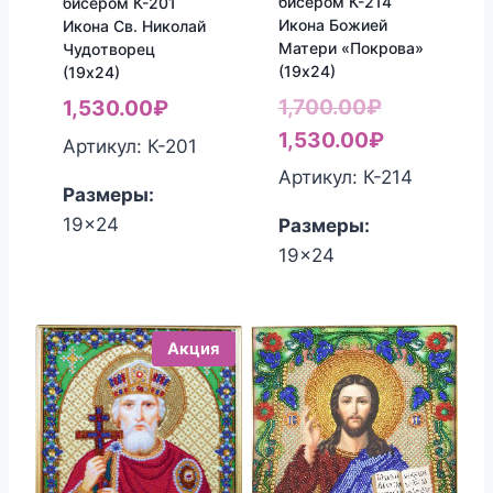
бисером К-214
бисером К-201
Икона Божией
Икона Св. Николай
Матери «Покрова»
Чудотворец
(19х24)
(19х24)
Первонач
1,700.00
₽
1,530.00
₽
цена
Текущая
1,530.00
₽
Артикул: К-201
составлял
цена:
Артикул: К-214
Размеры:
1,700.00₽.
1,530.00₽
19x24
Размеры:
19x24
Акция