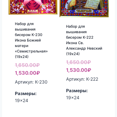
Набор для
Набор для
вышивания
вышивания
бисером К-230
бисером К-222
Икона Божией
Икона Св.
матери
Александр Невский
«Семистрельная»
(19х24)
(19х24)
Первонач
1,650.00
₽
Первоначальная
1,650.00
₽
цена
Текущая
1,530.00
₽
цена
Текущая
1,530.00
₽
составлял
цена:
Артикул: К-222
составляла
цена:
Артикул: К-230
1,650.00₽.
1,530.00₽
1,650.00₽.
1,530.00₽.
Размеры:
Размеры:
19x24
19x24