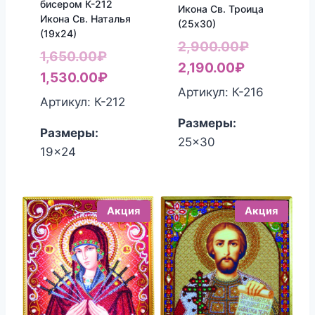
бисером К-212
Икона Св. Троица
Икона Св. Наталья
(25х30)
(19х24)
Первонач
2,900.00
₽
Первоначальная
1,650.00
₽
Текущая
цена
2,190.00
₽
цена
Текущая
1,530.00
₽
цена:
составля
Артикул: К-216
составляла
цена:
Артикул: К-212
2,190.00₽.
2,900.00₽
1,650.00₽.
1,530.00₽.
Размеры:
Размеры:
25x30
19x24
Акция
Акция