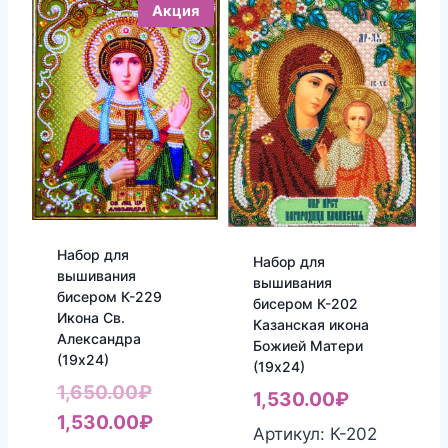
Акция
Набор для
Набор для
вышивания
вышивания
бисером К-229
бисером К-202
Икона Св.
Казанская икона
Александра
Божией Матери
(19х24)
(19х24)
Первоначальная
1,650.00
₽
1,530.00
₽
цена
Текущая
1,530.00
₽
Артикул: К-202