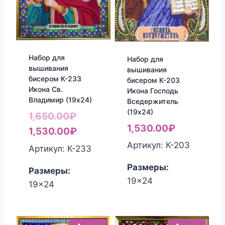
Набор для
Набор для
вышивания
вышивания
бисером К-233
бисером К-203
Икона Св.
Икона Господь
Владимир (19х24)
Вседержитель
(19х24)
Первоначальная
1,650.00
₽
1,530.00
₽
цена
Текущая
1,530.00
₽
составляла
цена:
Артикул: К-203
Артикул: К-233
1,650.00₽.
1,530.00₽.
Размеры:
Размеры:
19x24
19x24