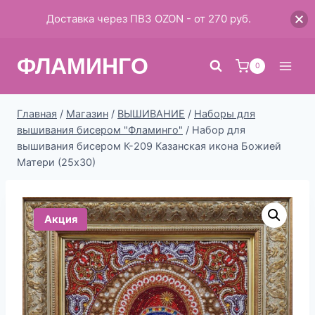
Доставка через ПВЗ OZON - от 270 руб.
Перейти
ФЛАМИНГО
к
0
содержимому
Главная
/
Магазин
/
ВЫШИВАНИЕ
/
Наборы для
вышивания бисером "Фламинго"
/
Набор для
вышивания бисером К-209 Казанская икона Божией
Матери (25х30)
Акция