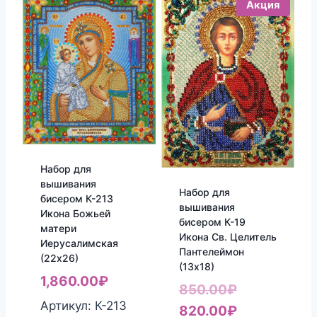
Акция
Набор для
вышивания
Набор для
бисером К-213
вышивания
Икона Божьей
бисером К-19
матери
Икона Св. Целитель
Иерусалимская
Пантелеймон
(22х26)
(13х18)
1,860.00
₽
Первоначал
850.00
₽
Артикул: К-213
цена
Текущая
820.00
₽