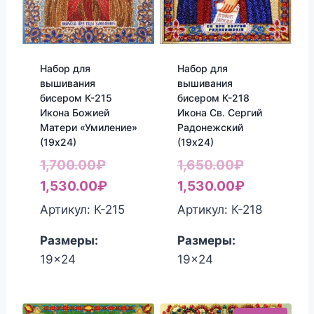
Набор для
Набор для
вышивания
вышивания
бисером К-215
бисером К-218
Икона Божией
Икона Св. Сергий
Матери «Умиление»
Радонежский
(19х24)
(19х24)
Первоначальная
Первонач
1,700.00
₽
1,650.00
₽
цена
Текущая
цена
Текущая
1,530.00
₽
1,530.00
₽
составляла
цена:
составлял
цена:
Артикул: К-215
Артикул: К-218
1,700.00₽.
1,530.00₽.
1,650.00₽.
1,530.00₽
Размеры:
Размеры:
19x24
19x24