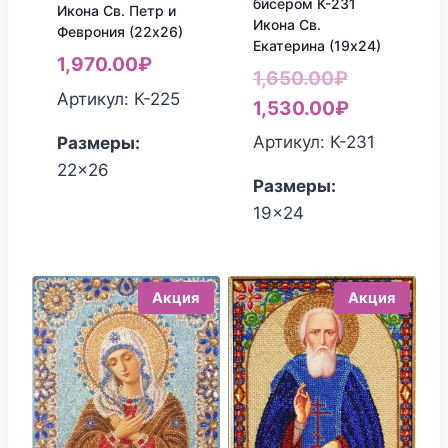
бисером К-231
Икона Св. Петр и
Икона Св.
Феврония (22х26)
Екатерина (19х24)
1,970.00
₽
Первонач
1,650.00
₽
Артикул: К-225
цена
Текущая
1,530.00
₽
составлял
цена:
Артикул: К-231
Размеры:
1,650.00₽.
1,530.00₽
22x26
Размеры:
19x24
Акция
Акция