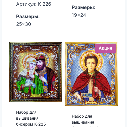
1,650.00₽.
1,530.00₽
составляла
цена:
Артикул: К-226
Размеры:
2,670.00₽.
2,520.00₽.
19x24
Размеры:
25x30
Акция
Набор для
Набор для
вышивания
вышивания
бисером К-225