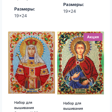
1,650.00₽.
1,530.00₽.
Размеры:
Размеры:
19x24
19x24
Акция
Набор для
Набор для
вышивания
вышивания