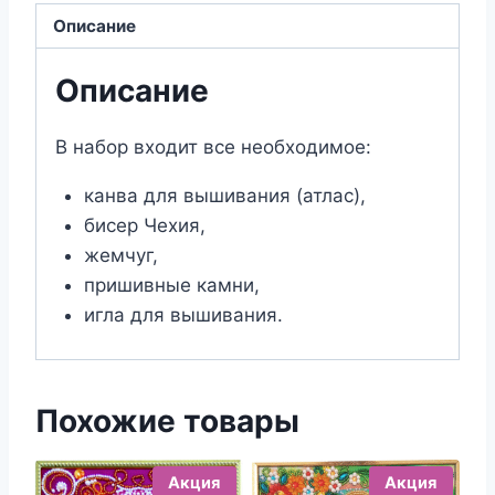
Казанская
Описание
икона
Божией
Описание
Матери
(19х24)
В набор входит все необходимое:
канва для вышивания (атлас),
бисер Чехия,
жемчуг,
пришивные камни,
игла для вышивания.
Похожие товары
Акция
Акция