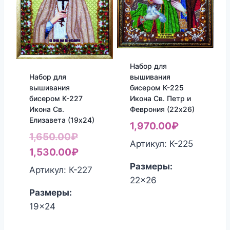
Набор для
Набор для
вышивания
вышивания
бисером К-225
бисером К-227
Икона Св. Петр и
Икона Св.
Феврония (22х26)
Елизавета (19х24)
1,970.00
₽
Первоначальная
1,650.00
₽
Артикул: К-225
цена
Текущая
1,530.00
₽
составляла
цена:
Размеры:
Артикул: К-227
22x26
1,650.00₽.
1,530.00₽.
Размеры:
19x24