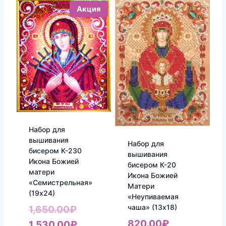
Акция
Набор для
вышивания
Набор для
бисером К-230
вышивания
Икона Божией
бисером К-20
матери
Икона Божией
«Семистрельная»
Матери
(19х24)
«Неупиваемая
чаша» (13х18)
Первоначальная
1,650.00
₽
820.00
₽
цена
Текущая
1,530.00
₽