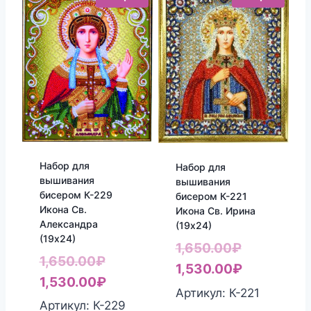
Набор для
Набор для
вышивания
вышивания
бисером К-229
бисером К-221
Икона Св.
Икона Св. Ирина
Александра
(19х24)
(19х24)
Первонач
1,650.00
₽
Первоначальная
1,650.00
₽
цена
Текущая
1,530.00
₽
цена
Текущая
1,530.00
₽
составлял
цена:
Артикул: К-221
составляла
цена:
Артикул: К-229
1,650.00₽.
1,530.00₽