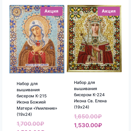
Акция
Акция
Набор для
Набор для
вышивания
вышивания
бисером К-224
бисером К-215
Икона Св. Елена
Икона Божией
(19х24)
Матери «Умиление»
(19х24)
Первонач
1,650.00
₽
Первоначальная
1,700.00
₽
цена
Текущая
1,530.00
₽