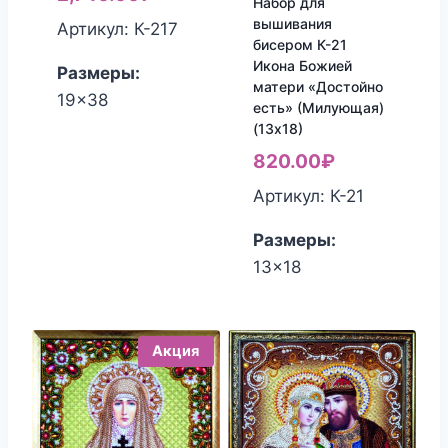
Набор для
цена:
составляла
вышивания
Артикул: К-217
бисером К-21
2,740.00₽.
2,900.00₽.
Икона Божией
Размеры:
матери «Достойно
19x38
есть» (Милующая)
(13х18)
820.00
₽
Артикул: К-21
Размеры:
13x18
Акция