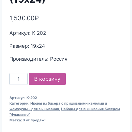
1,530.00
₽
Артикул: К-202
Размер: 19х24
Производитель: Россия
Количество
В корзину
товара
Набор
Артикул:
К-202
для
Категории:
Иконы из бисера с пришивными камнями и
вышивания
жемчугом - для вышивания
,
Наборы для вышивания бисером
"Фламинго"
бисером
Метка:
Хит продаж!
К-202