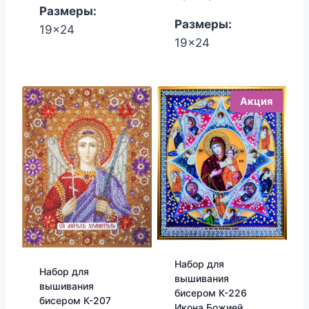
1,700.00₽.
1,530.00₽
Размеры:
Размеры:
19x24
19x24
Акция
Набор для
Набор для
вышивания
вышивания
бисером К-226
бисером К-207
Икона Божией