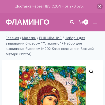
Доставка через ПВЗ OZON - от 270 руб.
Перейти
ФЛАМИНГО
к
0
содержимому
Главная
/
Магазин
/
ВЫШИВАНИЕ
/
Наборы для
вышивания бисером "Фламинго"
/
Набор для
вышивания бисером К-202 Казанская икона Божией
Матери (19х24)