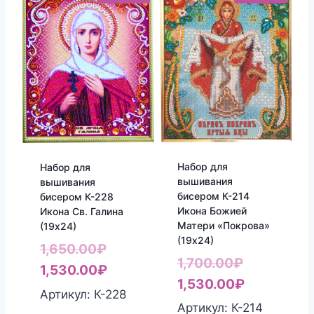
Набор для
Набор для
вышивания
вышивания
бисером К-214
бисером К-228
Икона Божией
Икона Св. Галина
Матери «Покрова»
(19х24)
(19х24)
Первоначальная
1,650.00
₽
Первонач
1,700.00
₽
цена
Текущая
1,530.00
₽
цена
Текущая
1,530.00
₽
составляла
цена:
Артикул: К-228
составлял
цена:
Артикул: К-214
1,650.00₽.
1,530.00₽.