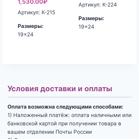
цена
Текущая
1,530.00
₽
составлял
цена:
Артикул: К-224
составляла
цена:
1,650.00₽.
1,530.00₽
Артикул: К-215
Размеры:
1,700.00₽.
1,530.00₽.
Размеры:
19x24
19x24
Условия доставки и оплаты
Оплата возможна следующими способами:
1) Наложенный платёж: оплата наличными или
банковской картой при получении товара в
вашем отделении Почты России