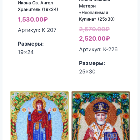
Икона Св. Ангел
Матери
Хранитель (19х24)
«Неопалимая
1,530.00
₽
Купина» (25х30)
Первонач
2,670.00
₽
Артикул: К-207
цена
Текущая
2,520.00
₽
Размеры:
составля
цена:
Артикул: К-226
19x24
2,670.00₽
2,520.00₽
Размеры:
25x30