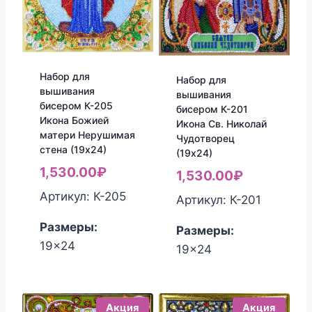
Набор для
Набор для
вышивания
вышивания
бисером К-205
бисером К-201
Икона Божией
Икона Св. Николай
матери Нерушимая
Чудотворец
стена (19х24)
(19х24)
1,530.00
₽
1,530.00
₽
Артикул: К-205
Артикул: К-201
Размеры:
Размеры:
19x24
19x24
Акция
Акция