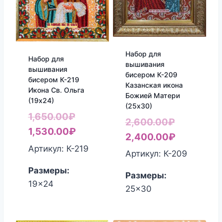
Набор для
Набор для
вышивания
вышивания
бисером К-209
бисером К-219
Казанская икона
Икона Св. Ольга
Божией Матери
(19х24)
(25х30)
Первоначальная
1,650.00
₽
Первонач
2,600.00
₽
цена
Текущая
1,530.00
₽
цена
Текущая
2,400.00
₽
составляла
цена:
Артикул: К-219
составля
цена:
Артикул: К-209
1,650.00₽.
1,530.00₽.
2,600.00₽
2,400.00₽
Размеры:
Размеры:
19x24
25x30