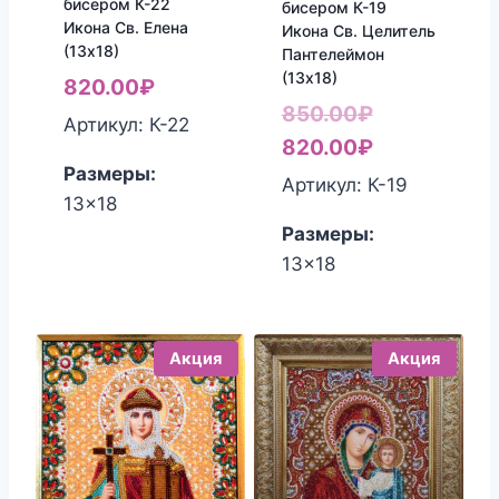
бисером К-22
бисером К-19
Икона Св. Елена
Икона Св. Целитель
(13х18)
Пантелеймон
(13х18)
820.00
₽
Первоначал
850.00
₽
Артикул: К-22
цена
Текущая
820.00
₽
Размеры:
составляла
цена:
Артикул: К-19
13x18
850.00₽.
820.00₽.
Размеры:
13x18
Акция
Акция