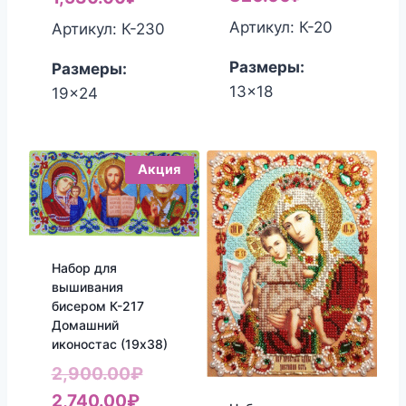
составляла
цена:
Артикул: К-20
Артикул: К-230
1,650.00₽.
1,530.00₽.
Размеры:
Размеры:
13x18
19x24
Акция
Набор для
вышивания
бисером К-217
Домашний
иконостас (19х38)
Первоначальная
2,900.00
₽
Текущая
цена
2,740.00
₽