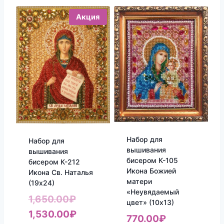
Акция
Набор для
Набор для
вышивания
вышивания
бисером К-105
бисером К-212
Икона Божией
Икона Св. Наталья
матери
(19х24)
«Неувядаемый
Первоначальная
1,650.00
₽
цвет» (10х13)
цена
Текущая
1,530.00
₽
770.00
₽