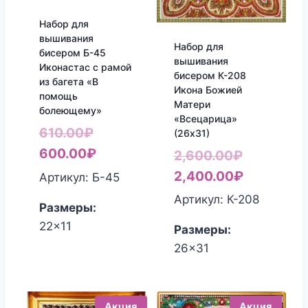
Набор для
вышивания
Набор для
бисером Б-45
вышивания
Иконастас с рамой
бисером К-208
из багета «В
Икона Божией
помощь
Матери
болеющему»
«Всецарица»
Первоначальная
610.00
₽
(26х31)
цена
Текущая
600.00
₽
Первонач
2,600.00
₽
составляла
цена:
цена
Текущая
2,400.00
₽
Артикул: Б-45
610.00₽.
600.00₽.
составля
цена:
Артикул: К-208
Размеры:
2,600.00₽
2,400.00₽
22x11
Размеры:
26x31
Акция
Акция