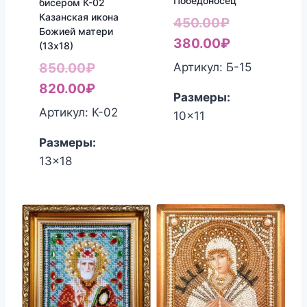
Победоносец
бисером К-02
Казанская икона
Первоначал
450.00
₽
Божией матери
цена
Текущая
380.00
₽
(13х18)
составляла
цена:
Первоначальная
Артикул: Б-15
850.00
₽
450.00₽.
380.00₽.
цена
Текущая
820.00
₽
Размеры:
составляла
цена:
Артикул: К-02
10x11
850.00₽.
820.00₽.
Размеры:
13x18