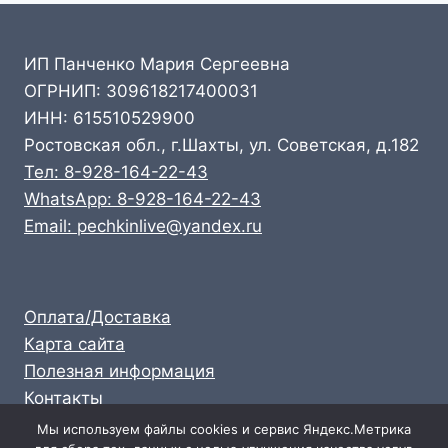
ИП Панченко Мария Сергеевна
ОГРНИП: 309618217400031
ИНН: 615510529900
Ростовская обл., г.Шахты, ул. Советская, д.182
Тел: 8-928-164-22-43
WhatsApp: 8-928-164-22-43
Email: pechkinlive@yandex.ru
Оплата/Доставка
Карта сайта
Полезная информация
Контакты
Личный кабинет
Мы используем файлы cookies и сервис Яндекс.Метрика