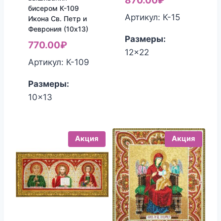
870.00
₽
бисером К-109
цена:
составляла
Артикул: К-15
Икона Св. Петр и
870.00₽.
900.00₽.
Феврония (10х13)
Размеры:
770.00
₽
12x22
Артикул: К-109
Размеры:
10x13
Акция
Акция