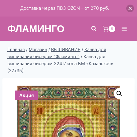
Доставка через ПВЗ OZON - от 270 руб.
Перейти
ФЛАМИНГО
к
0
содержимому
Главная
/
Магазин
/
ВЫШИВАНИЕ
/
Канва для
вышивания бисером "Фламинго"
/
Канва для
вышивания бисером 224 Икона БМ «Казанская»
(27х35)
Акция