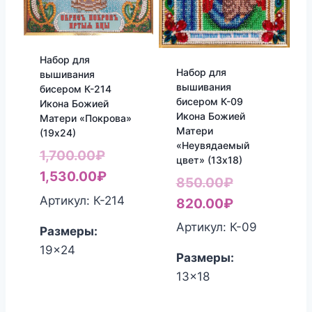
Набор для
Набор для
вышивания
вышивания
бисером К-214
бисером К-09
Икона Божией
Икона Божией
Матери «Покрова»
Матери
(19х24)
«Неувядаемый
Первоначальная
1,700.00
₽
цвет» (13х18)
цена
Текущая
1,530.00
₽
Первоначал
850.00
₽
составляла
цена:
Артикул: К-214
цена
Текущая
820.00
₽
1,700.00₽.
1,530.00₽.
составляла
цена:
Артикул: К-09
Размеры:
850.00₽.
820.00₽.
19x24
Размеры:
13x18