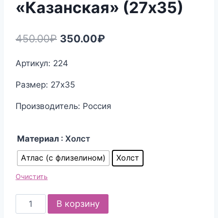
«Казанская» (27х35)
Первоначальная
Текущая
450.00
₽
350.00
₽
цена
цена:
Артикул: 224
составляла
350.00₽.
Размер: 27х35
450.00₽.
Производитель: Россия
Материал
: Холст
Атлас (с флизелином)
Холст
Очистить
Количество
В корзину
товара