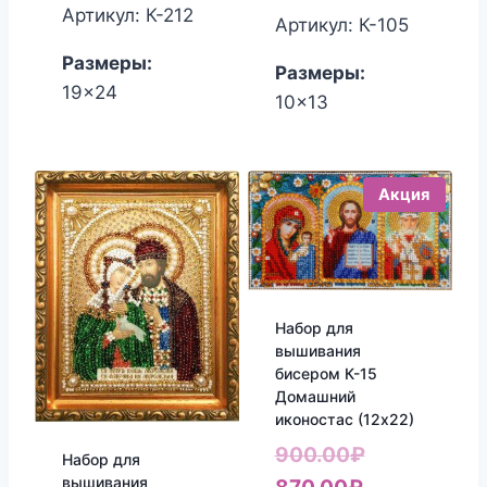
составляла
цена:
Артикул: К-212
Артикул: К-105
1,650.00₽.
1,530.00₽.
Размеры:
Размеры:
19x24
10x13
Акция
Набор для
вышивания
бисером К-15
Домашний
иконостас (12х22)
Первонача
900.00
₽
Набор для
вышивания
Текущая
цена