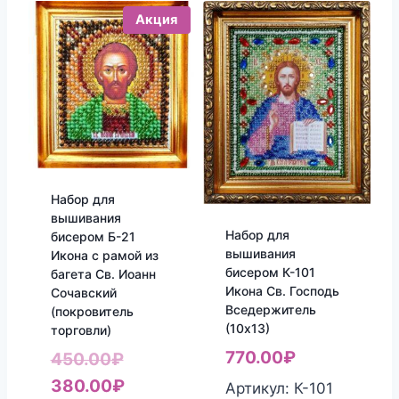
Акция
Набор для
вышивания
Набор для
бисером Б-21
вышивания
Икона с рамой из
бисером К-101
багета Св. Иоанн
Икона Св. Господь
Сочавский
Вседержитель
(покровитель
(10х13)
торговли)
770.00
₽
Первоначальная
450.00
₽
цена
Текущая
380.00
₽
Артикул: К-101