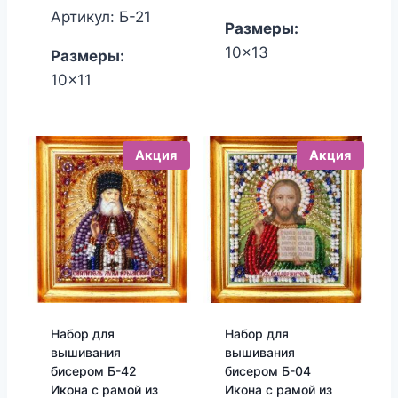
составляла
цена:
Артикул: Б-21
Размеры:
450.00₽.
380.00₽.
10x13
Размеры:
10x11
Акция
Акция
Набор для
Набор для
вышивания
вышивания
бисером Б-42
бисером Б-04
Икона с рамой из
Икона с рамой из