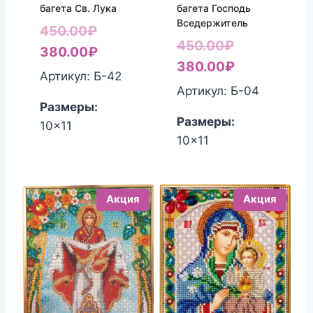
багета Св. Лука
багета Господь
Вседержитель
Первоначальная
450.00
₽
Первоначал
450.00
₽
цена
Текущая
380.00
₽
цена
Текущая
380.00
₽
составляла
цена:
Артикул: Б-42
составляла
цена:
Артикул: Б-04
450.00₽.
380.00₽.
Размеры:
450.00₽.
380.00₽.
Размеры:
10x11
10x11
Акция
Акция