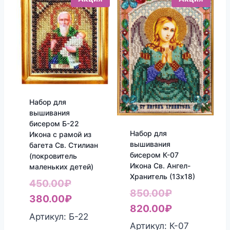
Набор для
вышивания
бисером Б-22
Набор для
Икона с рамой из
вышивания
багета Св. Стилиан
бисером К-07
(покровитель
Икона Св. Ангел-
маленьких детей)
Хранитель (13х18)
Первоначальная
450.00
₽
Первоначал
850.00
₽
цена
Текущая
380.00
₽
цена
Текущая
820.00
₽
составляла
цена:
Артикул: Б-22
составляла
цена:
Артикул: К-07
450.00₽.
380.00₽.