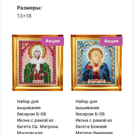
850.00₽.
820.00₽.
Размеры:
13x18
Акция
Акция
Набор для
Набор для
вышивания
вышивания
бисером Б-08
бисером Б-06
Икона с рамой из
Икона с рамой из
багета Св. Матрона
багета Божией
Московская
Матери Умиление