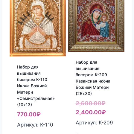
Набор для
Набор для
вышивания
вышивания
бисером К-209
бисером К-110
Казанская икона
Икона Божией
Божией Матери
Матери
(25х30)
«Семистрельная»
Первонач
2,600.00
₽
(10х13)
цена
Текущая
2,400.00
₽
770.00
₽
составля
цена:
Артикул: К-209
Артикул: К-110
2,600.00₽
2,400.00₽