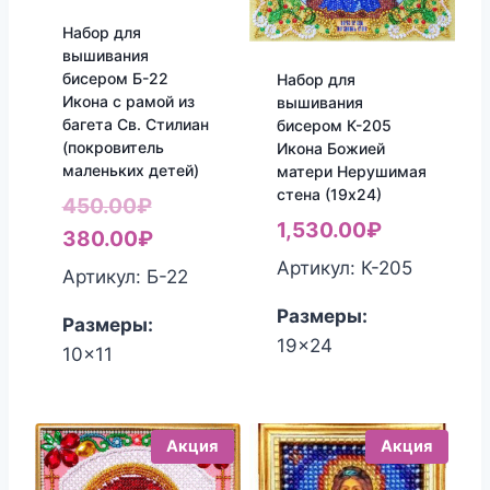
Набор для
вышивания
бисером Б-22
Набор для
Икона с рамой из
вышивания
багета Св. Стилиан
бисером К-205
(покровитель
Икона Божией
маленьких детей)
матери Нерушимая
стена (19х24)
Первоначальная
450.00
₽
1,530.00
₽
цена
Текущая
380.00
₽
Артикул: К-205
составляла
цена:
Артикул: Б-22
450.00₽.
380.00₽.
Размеры:
Размеры:
19x24
10x11
Акция
Акция