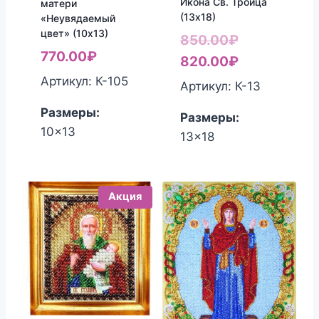
Икона Св. Троица
матери
(13х18)
«Неувядаемый
цвет» (10х13)
Первоначал
850.00
₽
770.00
₽
цена
Текущая
820.00
₽
Артикул: К-105
составляла
цена:
Артикул: К-13
850.00₽.
820.00₽.
Размеры:
Размеры:
10x13
13x18
Акция