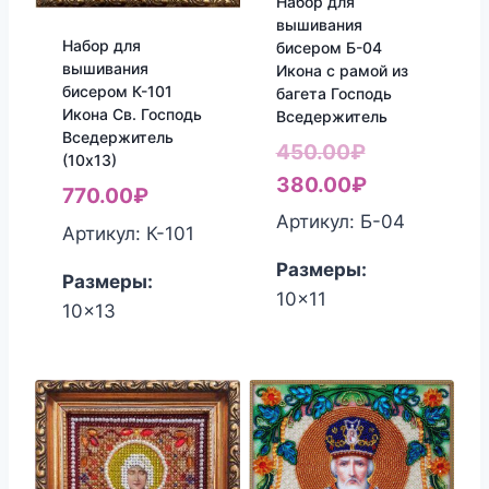
Набор для
вышивания
Набор для
бисером Б-04
вышивания
Икона с рамой из
бисером К-101
багета Господь
Икона Св. Господь
Вседержитель
Вседержитель
Первоначал
450.00
₽
(10х13)
цена
Текущая
380.00
₽
770.00
₽
составляла
цена:
Артикул: Б-04
Артикул: К-101
450.00₽.
380.00₽.
Размеры:
Размеры:
10x11
10x13