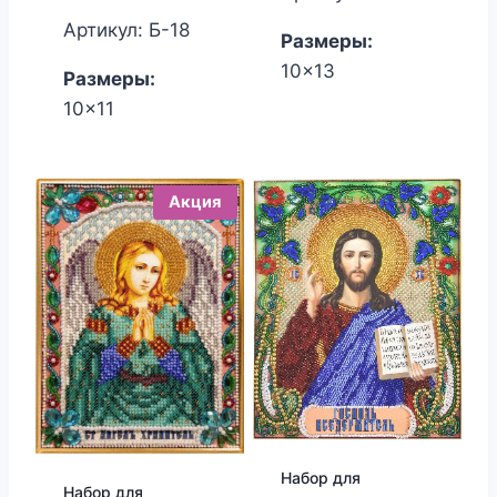
составляла
цена:
Артикул: Б-18
Размеры:
450.00₽.
380.00₽.
10x13
Размеры:
10x11
Акция
Набор для
Набор для