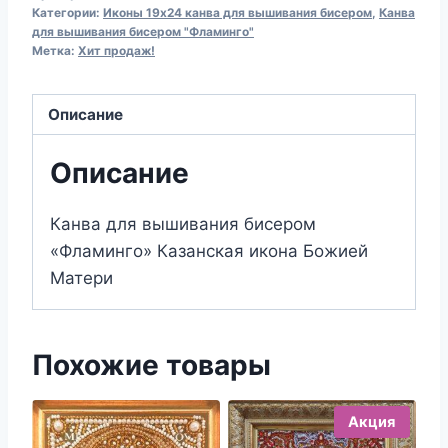
для
Категории:
Иконы 19х24 канва для вышивания бисером
,
Канва
вышивания
для вышивания бисером "Фламинго"
Метка:
Хит продаж!
бисером
225
Икона
Описание
БМ
"Казанская"
Описание
(19х24)
Канва для вышивания бисером
«Фламинго» Казанская икона Божией
Матери
Похожие товары
Акция