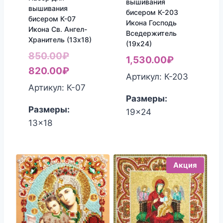
вышивания
вышивания
бисером К-203
бисером К-07
Икона Господь
Икона Св. Ангел-
Вседержитель
Хранитель (13х18)
(19х24)
Первоначальная
850.00
₽
1,530.00
₽
цена
Текущая
820.00
₽
Артикул: К-203
составляла
цена:
Артикул: К-07
Размеры:
850.00₽.
820.00₽.
Размеры:
19x24
13x18
Акция