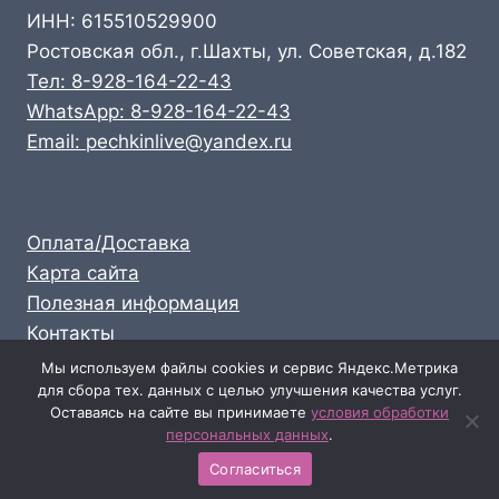
ИНН: 615510529900
Ростовская обл., г.Шахты, ул. Советская, д.182
Тел: 8-928-164-22-43
WhatsApp: 8-928-164-22-43
Email: pechkinlive@yandex.ru
Оплата/Доставка
Карта сайта
Полезная информация
Контакты
Личный кабинет
Мы используем файлы cookies и сервис Яндекс.Метрика
для сбора тех. данных с целью улучшения качества услуг.
Опт: 8-928-164-22-43
Оставаясь на сайте вы принимаете
условия обработки
Розница: 8-989-711-58-47
персональных данных
.
Согласиться