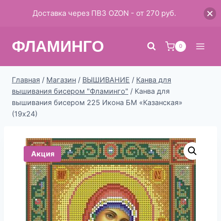
Доставка через ПВЗ OZON - от 270 руб.
Перейти
ФЛАМИНГО
к
0
содержимому
Главная
/
Магазин
/
ВЫШИВАНИЕ
/
Канва для
вышивания бисером "Фламинго"
/
Канва для
вышивания бисером 225 Икона БМ «Казанская»
(19х24)
Акция