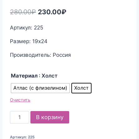
Первоначальная
Текущая
280.00
₽
230.00
₽
цена
цена:
Артикул: 225
составляла
230.00₽.
Размер: 19х24
280.00₽.
Производитель: Россия
Материал
: Холст
Атлас (с флизелином)
Холст
Очистить
Количество
В корзину
товара
Канва
Артикул:
225