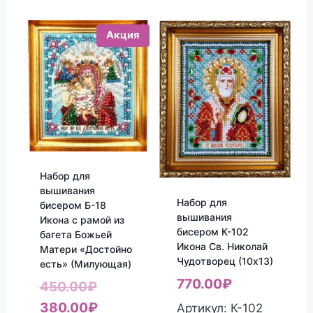
Акция
Набор для
вышивания
Набор для
бисером Б-18
вышивания
Икона с рамой из
бисером К-102
багета Божьей
Икона Св. Николай
Матери «Достойно
Чудотворец (10х13)
есть» (Милующая)
770.00
₽
Первоначальная
450.00
₽
цена
Текущая
380.00
₽
Артикул: К-102