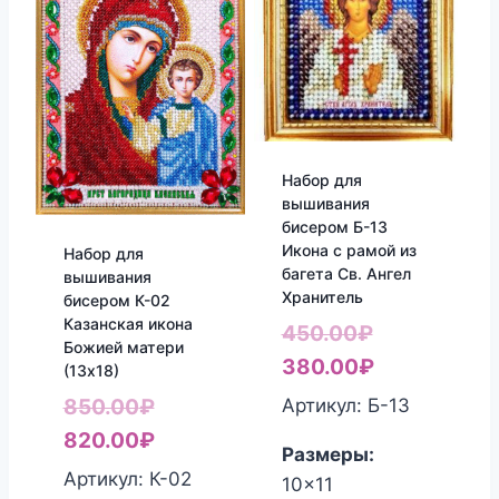
Набор для
вышивания
бисером Б-13
Икона с рамой из
Набор для
багета Св. Ангел
вышивания
Хранитель
бисером К-02
Казанская икона
Первоначал
450.00
₽
Божией матери
цена
Текущая
380.00
₽
(13х18)
составляла
цена:
Первоначальная
Артикул: Б-13
850.00
₽
450.00₽.
380.00₽.
цена
Текущая
820.00
₽
Размеры:
составляла
цена:
Артикул: К-02
10x11