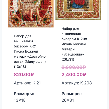
Набор для
вышивания
Набор для
бисером К-208
вышивания
Икона Божией
бисером К-21
Матери
Икона Божией
«Всецарица»
матери «Достойно
(26х31)
есть» (Милующая)
Первонач
2,600.00
₽
(13х18)
цена
Текущая
2,400.00
₽
820.00
₽
составля
цена:
Артикул: К-208
Артикул: К-21
2,600.00₽
2,400.00₽
Размеры:
Размеры:
26x31
13x18