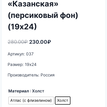
«Казанская»
(персиковый фон)
(19х24)
Первоначальная
Текущая
280.00
₽
230.00
₽
цена
цена:
Артикул: 037
составляла
230.00₽.
Размер: 19х24
280.00₽.
Производитель: Россия
Материал
: Холст
Атлас (с флизелином)
Холст