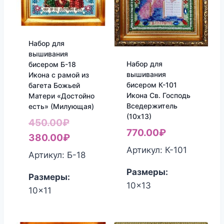
Набор для
вышивания
Набор для
бисером Б-18
вышивания
Икона с рамой из
бисером К-101
багета Божьей
Икона Св. Господь
Матери «Достойно
Вседержитель
есть» (Милующая)
(10х13)
Первоначальная
450.00
₽
770.00
₽
цена
Текущая
380.00
₽
Артикул: К-101
составляла
цена:
Артикул: Б-18
450.00₽.
380.00₽.
Размеры:
Размеры:
10x13
10x11