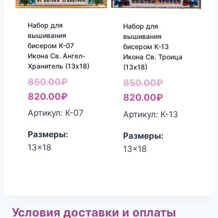
Набор для
Набор для
вышивания
вышивания
бисером К-07
бисером К-13
Икона Св. Ангел-
Икона Св. Троица
Хранитель (13х18)
(13х18)
Первоначальная
850.00
₽
Первоначал
850.00
₽
цена
Текущая
820.00
₽
цена
Текущая
820.00
₽
составляла
цена:
составляла
цена:
Артикул: К-07
Артикул: К-13
850.00₽.
820.00₽.
850.00₽.
820.00₽.
Размеры:
Размеры:
13x18
13x18
Условия доставки и оплаты