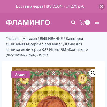
Доставка через ПВЗ OZON - от 270 руб.
Перейти
ФЛАМИНГО
к
0
содержимому
Главная
/
Магазин
/
ВЫШИВАНИЕ
/
Канва для
вышивания бисером "Фламинго"
/
Канва для
вышивания бисером 037 Икона БМ «Казанская»
(персиковый фон) (19х24)
Акция