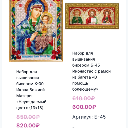
Набор для
вышивания
бисером Б-45
Иконастас с рамой
Набор для
из багета «В
вышивания
помощь
бисером К-09
болеющему»
Икона Божией
Матери
Первоначал
610.00
₽
«Неувядаемый
цена
Текущая
600.00
₽
цвет» (13х18)
составляла
цена:
Первоначальная
850.00
₽
Артикул: Б-45
610.00₽.
600.00₽.
цена
Текущая
820.00
₽