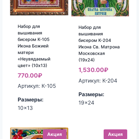
Набор для
Набор для
вышивания
вышивания
бисером К-105
бисером К-204
Икона Божией
Икона Св. Матрона
матери
Московская
«Неувядаемый
(19х24)
цвет» (10х13)
1,530.00
₽
770.00
₽
Артикул: К-204
Артикул: К-105
Размеры:
Размеры:
19x24
10x13
Акция
Акция