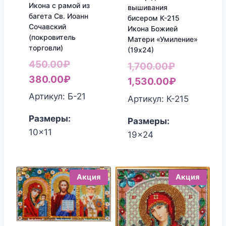
Икона с рамой из
вышивания
багета Св. Иоанн
бисером К-215
Сочавский
Икона Божией
(покровитель
Матери «Умиление»
торговли)
(19х24)
Первоначальная
450.00
₽
Первонач
1,700.00
₽
цена
Текущая
380.00
₽
цена
Текущая
1,530.00
₽
составляла
цена:
составлял
цена:
Артикул: Б-21
Артикул: К-215
450.00₽.
380.00₽.
1,700.00₽.
1,530.00₽
Размеры:
Размеры:
10x11
19x24
Акция
Акция