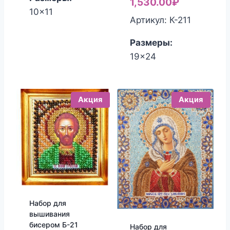
цена
Текущая
1,530.00
₽
10x11
составлял
цена:
Артикул: К-211
1,700.00₽.
1,530.00₽
Размеры:
19x24
Акция
Акция
Набор для
вышивания
бисером Б-21
Набор для