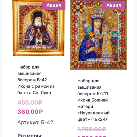
Акция
Акция
Набор для
вышивания
бисером Б-42
Набор для
Икона с рамой из
вышивания
багета Св. Лука
бисером К-211
Икона Божией
Первоначальная
450.00
₽
матери
цена
Текущая
380.00
₽
«Неувядаемый
цвет» (19х24)
составляла
цена:
Артикул: Б-42
Первонач
1,700.00
₽
450.00₽.
380.00₽.
Размеры: