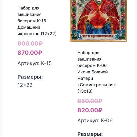
Набор для
вышивания
бисером К-15
Домашний
иконостас (12х22)
Первоначальная
900.00
₽
Текущая
цена
870.00
₽
Набор для
вышивания
цена:
составляла
Артикул: К-15
бисером К-06
870.00₽.
900.00₽.
Икона Божией
Размеры:
матери
«Семистрельная»
12x22
(13х18)
Первоначал
850.00
₽
цена
Текущая
820.00
₽
составляла
цена:
Артикул: К-06
850.00₽.
820.00₽.
Размеры: