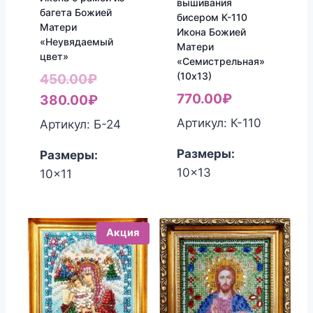
вышивания
багета Божией
бисером К-110
Матери
Икона Божией
«Неувядаемый
Матери
цвет»
«Семистрельная»
(10х13)
Первоначальная
450.00
₽
770.00
₽
цена
Текущая
380.00
₽
составляла
цена:
Артикул: К-110
Артикул: Б-24
450.00₽.
380.00₽.
Размеры:
Размеры:
10x13
10x11
Акция