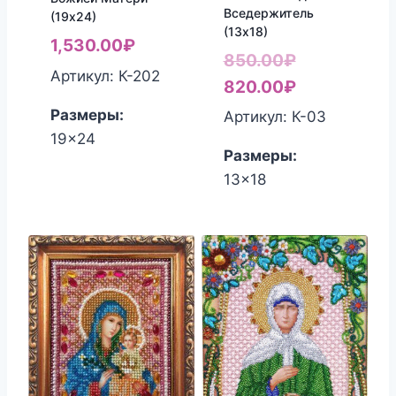
Вседержитель
(19х24)
(13х18)
1,530.00
₽
Первоначал
850.00
₽
Артикул: К-202
цена
Текущая
820.00
₽
составляла
цена:
Размеры:
Артикул: К-03
850.00₽.
820.00₽.
19x24
Размеры:
13x18