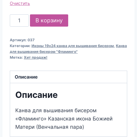
Очистить
Количество
В корзину
товара
Канва
Артикул:
037
для
Категории:
Иконы 19х24 канва для вышивания бисером
,
Канва
вышивания
для вышивания бисером "Фламинго"
Метка:
Хит продаж!
бисером
037
Икона
Описание
БМ
"Казанская"
Описание
(персиковый
фон)
Канва для вышивания бисером
(19х24)
«Фламинго» Казанская икона Божией
Матери (Венчальная пара)