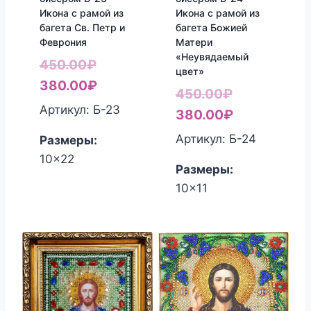
Икона с рамой из
Икона с рамой из
багета Св. Петр и
багета Божией
Феврония
Матери
«Неувядаемый
Первоначальная
450.00
₽
цвет»
цена
Текущая
380.00
₽
Первоначал
450.00
₽
составляла
цена:
Артикул: Б-23
цена
Текущая
380.00
₽
450.00₽.
380.00₽.
составляла
цена:
Артикул: Б-24
Размеры:
450.00₽.
380.00₽.
10x22
Размеры:
10x11