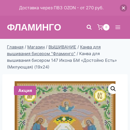
Доставка через ПВЗ OZON - от 270 руб.
Перейти
ФЛАМИНГО
к
0
содержимому
Главная
/
Магазин
/
ВЫШИВАНИЕ
/
Канва для
вышивания бисером "Фламинго"
/
Канва для
вышивания бисером 147 Икона БМ «Достойно Есть»
(Милующая) (19х24)
Акция