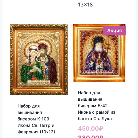
13x18
Акция
Набор для
вышивания
бисером Б-42
Набор для
Икона с рамой из
вышивания
багета Св. Лука
бисером К-109
Икона Св. Петр и
Первоначал
450.00
₽
Феврония (10х13)
цена
Текущая
380.00
₽