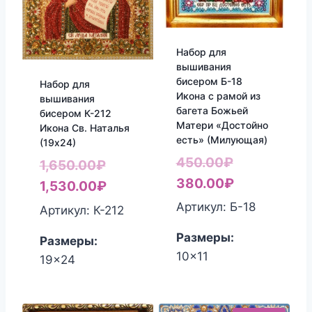
Набор для
вышивания
бисером Б-18
Набор для
Икона с рамой из
вышивания
багета Божьей
бисером К-212
Матери «Достойно
Икона Св. Наталья
есть» (Милующая)
(19х24)
Первоначал
450.00
₽
Первоначальная
1,650.00
₽
цена
Текущая
380.00
₽
цена
Текущая
1,530.00
₽
составляла
цена:
составляла
цена:
Артикул: Б-18
Артикул: К-212
450.00₽.
380.00₽.
1,650.00₽.
1,530.00₽.
Размеры:
Размеры:
10x11
19x24