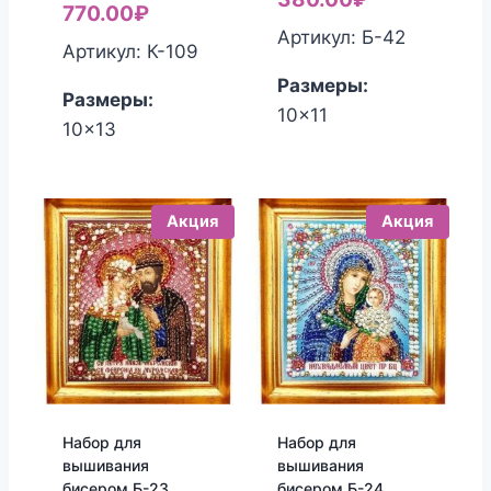
770.00
₽
составляла
цена:
Артикул: Б-42
Артикул: К-109
450.00₽.
380.00₽.
Размеры:
Размеры:
10x11
10x13
Акция
Акция
Набор для
Набор для
вышивания
вышивания
бисером Б-23
бисером Б-24