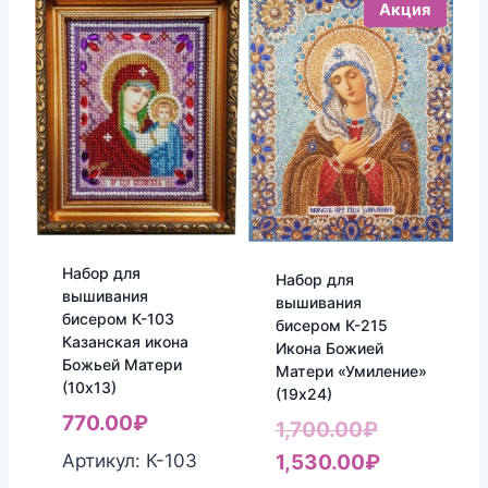
Акция
Набор для
Набор для
вышивания
вышивания
бисером К-103
бисером К-215
Казанская икона
Икона Божией
Божьей Матери
Матери «Умиление»
(10х13)
(19х24)
770.00
₽
Первонач
1,700.00
₽
цена
Текущая
Артикул: К-103
1,530.00
₽