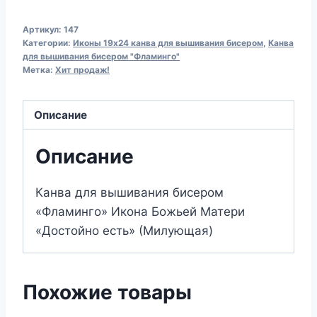
Канва
Артикул:
147
для
Категории:
Иконы 19х24 канва для вышивания бисером
,
Канва
вышивания
для вышивания бисером "Фламинго"
Метка:
Хит продаж!
бисером
147
Икона
Описание
БМ
"Достойно
Описание
Есть"
(Милующая)
Канва для вышивания бисером
(19х24)
«Фламинго» Икона Божьей Матери
«Достойно есть» (Милующая)
Похожие товары