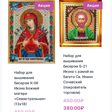
Акция
Акция
Набор для
вышивания
бисером Б-21
Икона с рамой из
Набор для
багета Св. Иоанн
вышивания
Сочавский
бисером К-06
(покровитель
Икона Божией
торговли)
матери
«Семистрельная»
Первоначал
450.00
₽
(13х18)
цена
Текущая
380.00
₽
Первоначальная