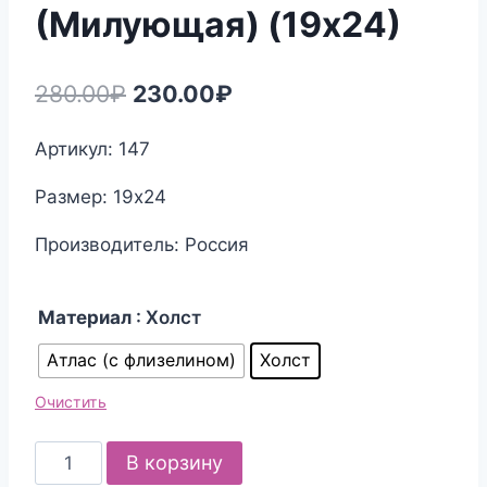
(Милующая) (19х24)
Первоначальная
Текущая
280.00
₽
230.00
₽
цена
цена:
Артикул: 147
составляла
230.00₽.
Размер: 19х24
280.00₽.
Производитель: Россия
Материал
: Холст
Атлас (с флизелином)
Холст
Очистить
Количество
В корзину
товара