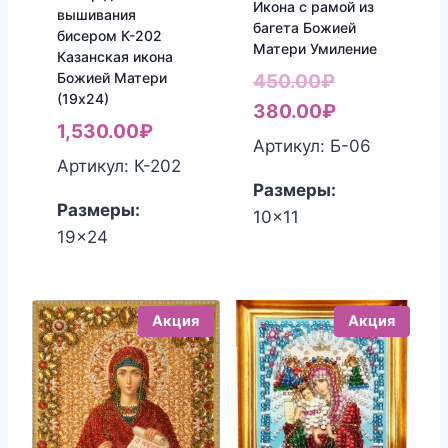
Икона с рамой из
вышивания
багета Божией
бисером К-202
Матери Умиление
Казанская икона
Божией Матери
Первоначал
450.00
₽
(19х24)
цена
Текущая
380.00
₽
1,530.00
₽
составляла
цена:
Артикул: Б-06
Артикул: К-202
450.00₽.
380.00₽.
Размеры:
Размеры:
10x11
19x24
Акция
Акция