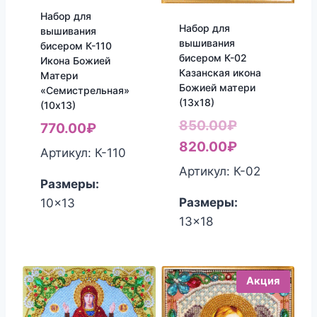
Набор для
Набор для
вышивания
вышивания
бисером К-110
бисером К-02
Икона Божией
Казанская икона
Матери
Божией матери
«Семистрельная»
(13х18)
(10х13)
Первоначал
850.00
₽
770.00
₽
цена
Текущая
820.00
₽
Артикул: К-110
составляла
цена:
Артикул: К-02
Размеры:
850.00₽.
820.00₽.
Размеры:
10x13
13x18
Акция