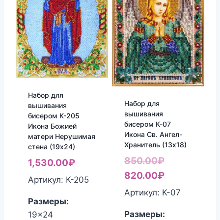
Набор для
Набор для
вышивания
вышивания
бисером К-205
бисером К-07
Икона Божией
Икона Св. Ангел-
матери Нерушимая
Хранитель (13х18)
стена (19х24)
Первоначал
850.00
₽
1,530.00
₽
цена
Текущая
820.00
₽
Артикул: К-205
составляла
цена:
Артикул: К-07
Размеры:
850.00₽.
820.00₽.
Размеры:
19x24