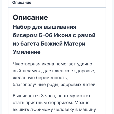
Описание
с
рамой
Описание
из
багета
Набор для вышивания
Божией
бисером Б-06 Икона с рамой
Матери
из багета Божией Матери
Умиление
Умиление
Чудотворная икона помогает удачно
выйти замуж, дает женское здоровье,
желанную беременность,
благополучные роды, здоровых детей.
Вышивается 3 часа, поэтому может
стать приятным сюрпризом. Можно
вышить любимому человеку в машину