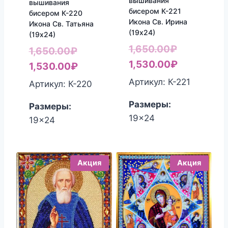
вышивания
вышивания
бисером К-221
бисером К-220
Икона Св. Ирина
Икона Св. Татьяна
(19х24)
(19х24)
Первонач
1,650.00
₽
Первоначальная
1,650.00
₽
цена
Текущая
1,530.00
₽
цена
Текущая
1,530.00
₽
составлял
цена:
составляла
цена:
Артикул: К-221
Артикул: К-220
1,650.00₽.
1,530.00₽
1,650.00₽.
1,530.00₽.
Размеры:
Размеры:
19x24
19x24
Акция
Акция