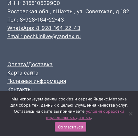
ИНН: 615510529900
Ростовская обл., г.Шахты, ул. Советская, д.182
Тел: 8-928-164-22-43
WhatsApp: 8-928-164-22-43
Email: pechkinlive@yandex.ru
Оплата/Доставка
Карта сайта
Полезная информация
Контакты
Личный кабинет
Мы используем файлы cookies и сервис Яндекс.Метрика
для сбора тех. данных с целью улучшения качества услуг.
Опт: 8-928-164-22-43
Оставаясь на сайте вы принимаете
условия обработки
Розница: 8-989-711-58-47
персональных данных
.
Согласиться