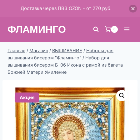
Доставка через ПВЗ OZON - от 270 руб.
Перейти
ФЛАМИНГО
к
0
содержимому
Главная
/
Магазин
/
ВЫШИВАНИЕ
/
Наборы для
вышивания бисером "Фламинго"
/
Набор для
вышивания бисером Б-06 Икона с рамой из багета
Божией Матери Умиление
Акция