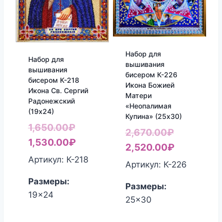
Набор для
Набор для
вышивания
вышивания
бисером К-226
бисером К-218
Икона Божией
Икона Св. Сергий
Матери
Радонежский
«Неопалимая
(19х24)
Купина» (25х30)
Первоначальная
1,650.00
₽
Первонач
2,670.00
₽
цена
Текущая
1,530.00
₽
цена
Текущая
2,520.00
₽
составляла
цена:
Артикул: К-218
составля
цена:
Артикул: К-226
1,650.00₽.
1,530.00₽.
2,670.00₽
2,520.00₽
Размеры:
Размеры:
19x24
25x30