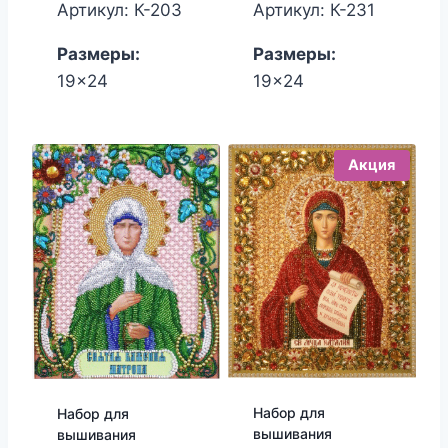
составлял
цена:
Артикул: К-203
Артикул: К-231
1,650.00₽.
1,530.00₽
Размеры:
Размеры:
19x24
19x24
Акция
Набор для
Набор для
вышивания
вышивания