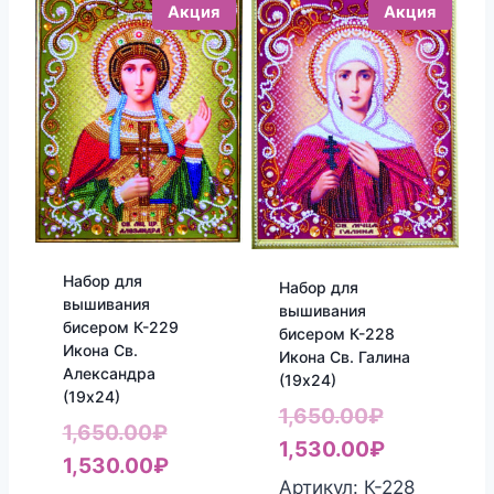
Акция
Акция
Набор для
Набор для
вышивания
вышивания
бисером К-229
бисером К-228
Икона Св.
Икона Св. Галина
Александра
(19х24)
(19х24)
Первонач
1,650.00
₽
Первоначальная
1,650.00
₽
цена
Текущая
1,530.00
₽
цена
Текущая
1,530.00
₽
составлял
цена:
Артикул: К-228