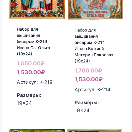
Набор для
Набор для
вышивания
вышивания
бисером К-219
бисером К-214
Икона Св. Ольга
Икона Божией
(19х24)
Матери «Покрова»
(19х24)
Первоначальная
1,650.00
₽
Первонач
1,700.00
₽
цена
Текущая
1,530.00
₽
цена
Текущая
1,530.00
₽
составляла
цена:
Артикул: К-219
составлял
цена:
1,650.00₽.
1,530.00₽.
Артикул: К-214
Размеры:
1,700.00₽.
1,530.00₽
Размеры:
19x24
19x24