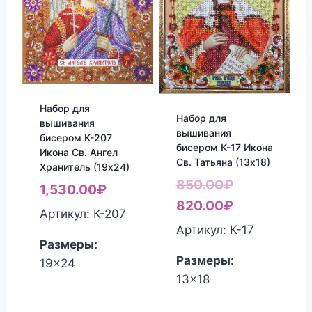
Набор для
Набор для
вышивания
вышивания
бисером К-207
бисером К-17 Икона
Икона Св. Ангел
Св. Татьяна (13х18)
Хранитель (19х24)
Первоначал
850.00
₽
1,530.00
₽
цена
Текущая
820.00
₽
Артикул: К-207
составляла
цена:
Артикул: К-17
Размеры:
850.00₽.
820.00₽.
Размеры:
19x24
13x18