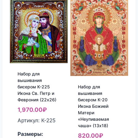
Набор для
вышивания
Набор для
бисером К-225
вышивания
Икона Св. Петр и
бисером К-20
Феврония (22х26)
Икона Божией
1,970.00
₽
Матери
«Неупиваемая
Артикул: К-225
чаша» (13х18)
Размеры:
820.00
₽