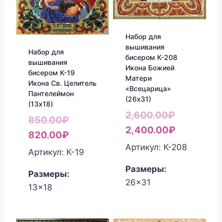
Набор для
вышивания
Набор для
бисером К-208
вышивания
Икона Божией
бисером К-19
Матери
Икона Св. Целитель
«Всецарица»
Пантелеймон
(26х31)
(13х18)
Первонач
2,600.00
₽
Первоначальная
850.00
₽
цена
Текущая
2,400.00
₽
цена
Текущая
820.00
₽
составля
цена:
Артикул: К-208
составляла
цена:
Артикул: К-19
2,600.00₽
2,400.00₽
850.00₽.
820.00₽.
Размеры:
Размеры:
26x31
13x18