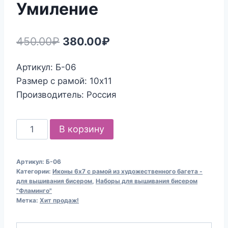
Умиление
Первоначальная
Текущая
450.00
₽
380.00
₽
цена
цена:
Артикул: Б-06
составляла
380.00₽.
Размер с рамой: 10х11
450.00₽.
Производитель: Россия
Количество
В корзину
товара
Набор
Артикул:
Б-06
для
Категории:
Иконы 6х7 с рамой из художественного багета -
вышивания
для вышивания бисером
,
Наборы для вышивания бисером
"Фламинго"
бисером
Метка:
Хит продаж!
Б-06
Икона