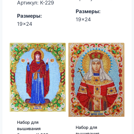
составляла
цена:
Артикул: К-229
1,650.00₽.
1,530.00₽
1,650.00₽.
1,530.00₽.
Размеры:
Размеры:
19x24
19x24
Набор для
Набор для
вышивания
вышивания