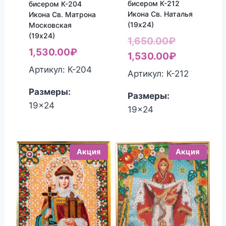
бисером К-212
бисером К-204
Икона Св. Наталья
Икона Св. Матрона
(19х24)
Московская
(19х24)
Первонач
1,650.00
₽
1,530.00
₽
цена
Текущая
1,530.00
₽
Артикул: К-204
составлял
цена:
Артикул: К-212
1,650.00₽.
1,530.00₽
Размеры:
Размеры:
19x24
19x24
Акция
Акция