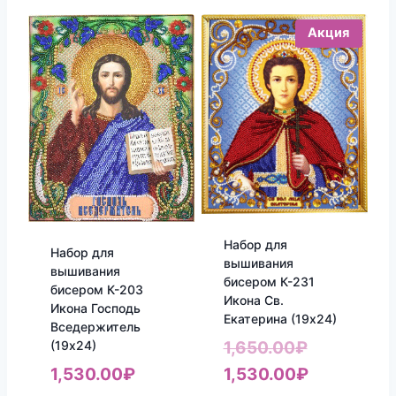
Акция
Набор для
Набор для
вышивания
вышивания
бисером К-231
бисером К-203
Икона Св.
Икона Господь
Екатерина (19х24)
Вседержитель
Первонач
(19х24)
1,650.00
₽
цена
Текущая
1,530.00
₽
1,530.00
₽