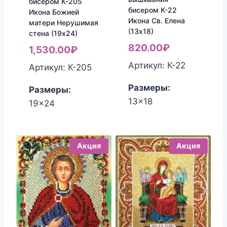
бисером К-205
бисером К-22
Икона Божией
Икона Св. Елена
матери Нерушимая
(13х18)
стена (19х24)
820.00
₽
1,530.00
₽
Артикул: К-22
Артикул: К-205
Размеры:
Размеры:
13x18
19x24
Акция
Акция