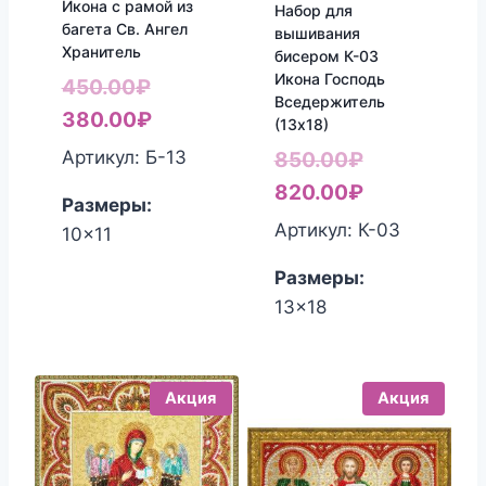
Икона с рамой из
Набор для
багета Св. Ангел
вышивания
Хранитель
бисером К-03
Икона Господь
Первоначальная
450.00
₽
Вседержитель
цена
Текущая
380.00
₽
(13х18)
составляла
цена:
Первоначал
Артикул: Б-13
850.00
₽
450.00₽.
380.00₽.
цена
Текущая
820.00
₽
Размеры:
составляла
цена:
Артикул: К-03
10x11
850.00₽.
820.00₽.
Размеры:
13x18
Акция
Акция