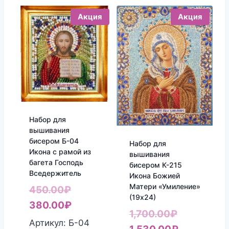
Акция
Акция
Набор для
вышивания
бисером Б-04
Набор для
Икона с рамой из
вышивания
багета Господь
бисером К-215
Вседержитель
Икона Божией
Матери «Умиление»
Первоначальная
450.00
₽
(19х24)
цена
Текущая
380.00
₽
Первонач
1,700.00
₽
составляла
цена:
Артикул: Б-04
цена
Текущая