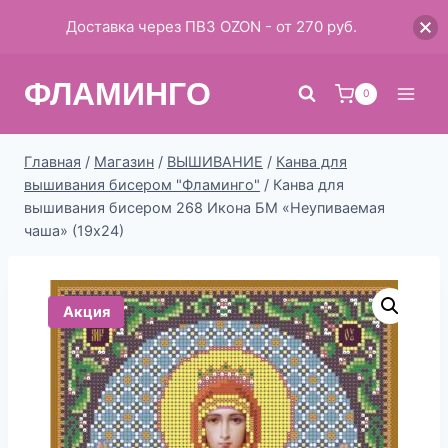
Доставка через ПВЗ OZON - от 270 руб.
Перейти
ФЛАМИНГО
к
0
содержимому
Главная
/
Магазин
/
ВЫШИВАНИЕ
/
Канва для
вышивания бисером "Фламинго"
/
Канва для
вышивания бисером 268 Икона БМ «Неупиваемая
чаша» (19х24)
Акция