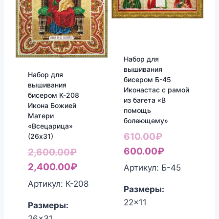
Набор для
вышивания
Набор для
бисером Б-45
вышивания
Иконастас с рамой
бисером К-208
из багета «В
Икона Божией
помощь
Матери
болеющему»
«Всецарица»
Первоначал
610.00
₽
(26х31)
цена
Текущая
600.00
₽
Первоначальная
2,600.00
₽
составляла
цена:
цена
Текущая
2,400.00
₽
Артикул: Б-45
610.00₽.
600.00₽.
составляла
цена:
Артикул: К-208
Размеры:
2,600.00₽.
2,400.00₽.
22x11
Размеры:
26x31