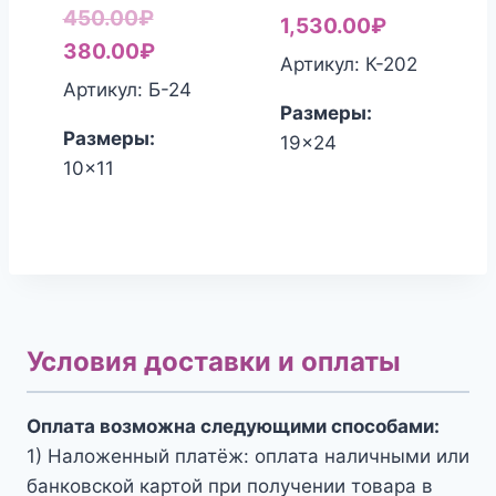
Первоначальная
450.00
₽
1,530.00
₽
цена
Текущая
380.00
₽
Артикул: К-202
составляла
цена:
Артикул: Б-24
Размеры:
450.00₽.
380.00₽.
Размеры:
19x24
10x11
Условия доставки и оплаты
Оплата возможна следующими способами:
1) Наложенный платёж: оплата наличными или
банковской картой при получении товара в