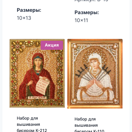
450.00₽.
380.00₽.
Размеры:
Размеры:
10x13
10x11
Акция
Набор для
Набор для
вышивания
вышивания
бисером К-212
бисером К-110