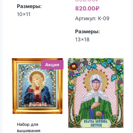
450.00₽.
380.00₽.
Размеры:
цена
Текущая
820.00
₽
10x11
составляла
цена:
Артикул: К-09
850.00₽.
820.00₽.
Размеры:
13x18
Акция
Набор для
вышивания