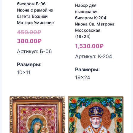
бисером Б-06
Набор для
Икона с рамой из
вышивания
багета Божией
бисером К-204
Матери Умиление
Икона Св. Матрона
Московская
Первоначальная
450.00
₽
(19х24)
цена
Текущая
380.00
₽
1,530.00
₽
составляла
цена:
Артикул: Б-06
Артикул: К-204
450.00₽.
380.00₽.
Размеры:
Размеры:
10x11
19x24