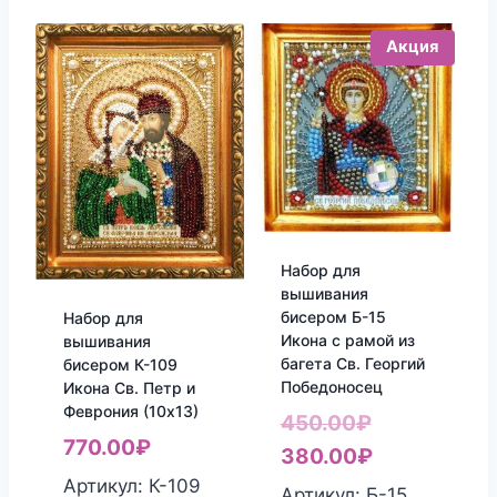
Акция
Набор для
вышивания
бисером Б-15
Набор для
Икона с рамой из
вышивания
багета Св. Георгий
бисером К-109
Победоносец
Икона Св. Петр и
Феврония (10х13)
Первоначал
450.00
₽
770.00
₽
цена
Текущая
380.00
₽
Артикул: К-109
составляла
цена:
Артикул: Б-15