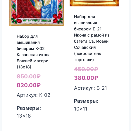
Набор для
вышивания
бисером Б-21
Икона с рамой из
Набор для
багета Св. Иоанн
вышивания
Сочавский
бисером К-02
(покровитель
Казанская икона
торговли)
Божией матери
(13х18)
Первоначал
450.00
₽
Первоначальная
850.00
₽
цена
Текущая
380.00
₽
цена
Текущая
820.00
₽
составляла
цена:
Артикул: Б-21
составляла
цена:
450.00₽.
380.00₽.
Артикул: К-02
Размеры:
850.00₽.
820.00₽.
Размеры:
10x11
13x18