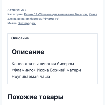
Канва
Артикул:
268
для
Категории:
Иконы 19х24 канва для вышивания бисером
,
Канва
вышивания
для вышивания бисером "Фламинго"
Метка:
Хит продаж!
бисером
268
Икона
Описание
БМ
"Неупиваемая
Описание
чаша"
(19х24)
Канва для вышивания бисером
«Фламинго» Икона Божией матери
Неупиваемая чаша
Похожие товары