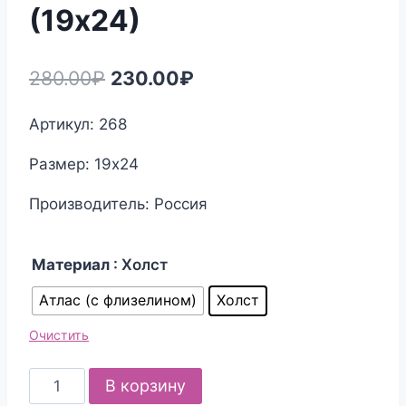
(19х24)
Первоначальная
Текущая
280.00
₽
230.00
₽
цена
цена:
Артикул: 268
составляла
230.00₽.
Размер: 19х24
280.00₽.
Производитель: Россия
Материал
: Холст
Атлас (с флизелином)
Холст
Очистить
Количество
В корзину
товара