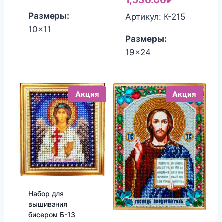
1,530.00
₽
450.00₽.
380.00₽.
составлял
цена:
Размеры:
Артикул: К-215
1,700.00₽.
1,530.00₽
10x11
Размеры:
19x24
Акция
Акция
Набор для
вышивания
бисером Б-13