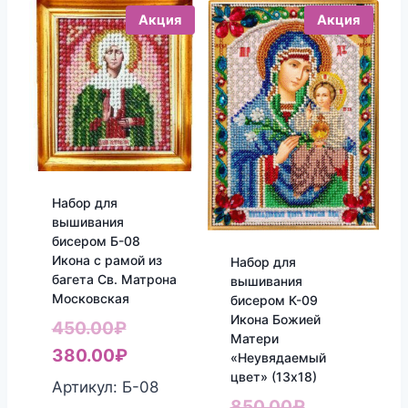
Акция
Акция
Набор для
вышивания
бисером Б-08
Икона с рамой из
Набор для
багета Св. Матрона
вышивания
Московская
бисером К-09
Икона Божией
Первоначальная
450.00
₽
Матери
цена
Текущая
380.00
₽
«Неувядаемый
цвет» (13х18)
составляла
цена:
Артикул: Б-08
Первоначал
850.00
₽