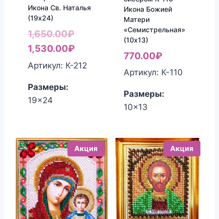
Икона Св. Наталья
Икона Божией
(19х24)
Матери
«Семистрельная»
Первоначальная
1,650.00
₽
(10х13)
цена
Текущая
1,530.00
₽
770.00
₽
составляла
цена:
Артикул: К-212
Артикул: К-110
1,650.00₽.
1,530.00₽.
Размеры:
Размеры:
19x24
10x13
Акция
Акция