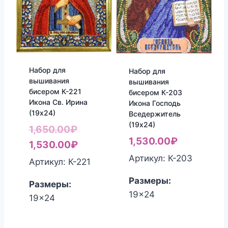
Набор для
Набор для
вышивания
вышивания
бисером К-221
бисером К-203
Икона Св. Ирина
Икона Господь
(19х24)
Вседержитель
(19х24)
Первоначальная
1,650.00
₽
1,530.00
₽
цена
Текущая
1,530.00
₽
Артикул: К-203
составляла
цена:
Артикул: К-221
1,650.00₽.
1,530.00₽.
Размеры:
Размеры:
19x24
19x24