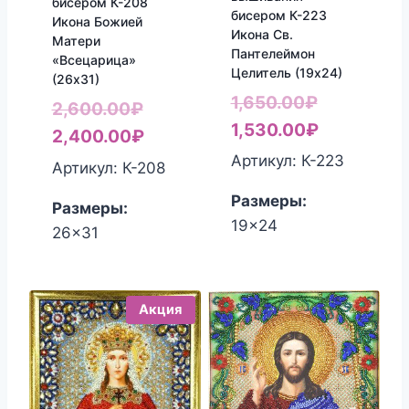
бисером К-208
бисером К-223
Икона Божией
Икона Св.
Матери
Пантелеймон
«Всецарица»
Целитель (19х24)
(26х31)
Первонач
1,650.00
₽
Первоначальная
2,600.00
₽
цена
Текущая
1,530.00
₽
цена
Текущая
2,400.00
₽
составлял
цена:
Артикул: К-223
составляла
цена:
Артикул: К-208
1,650.00₽.
1,530.00₽
2,600.00₽.
2,400.00₽.
Размеры:
Размеры:
19x24
26x31
Акция