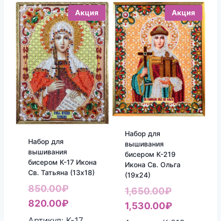
Акция
Акция
Набор для
Набор для
вышивания
вышивания
бисером К-219
бисером К-17 Икона
Икона Св. Ольга
Св. Татьяна (13х18)
(19х24)
Первоначальная
850.00
₽
Первонач
1,650.00
₽
цена
Текущая
820.00
₽
цена
Текущая
1,530.00
₽
составляла
цена:
составлял
цена:
Артикул: К-17