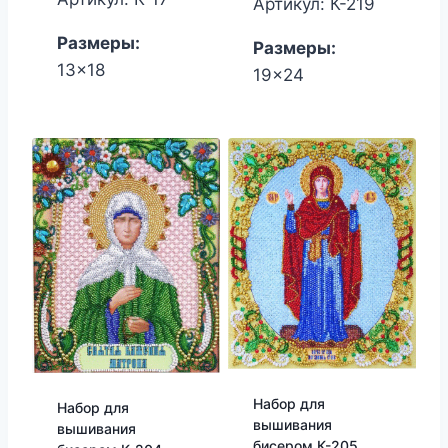
Артикул: К-219
850.00₽.
820.00₽.
1,650.00₽.
1,530.00₽
Размеры:
Размеры:
13x18
19x24
Набор для
Набор для
вышивания
вышивания
бисером К-205