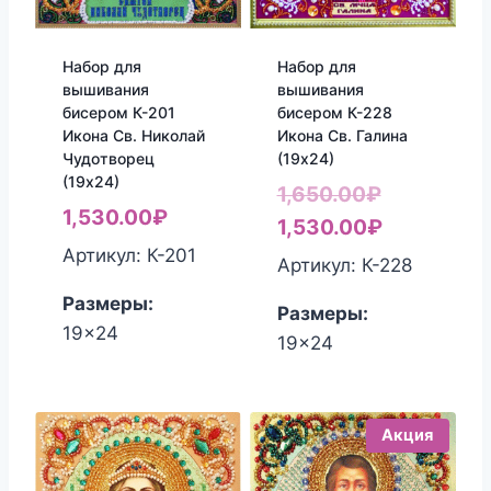
Набор для
Набор для
вышивания
вышивания
бисером К-201
бисером К-228
Икона Св. Николай
Икона Св. Галина
Чудотворец
(19х24)
(19х24)
Первонач
1,650.00
₽
1,530.00
₽
цена
Текущая
1,530.00
₽
Артикул: К-201
составлял
цена:
Артикул: К-228
1,650.00₽.
1,530.00₽
Размеры:
Размеры:
19x24
19x24
Акция