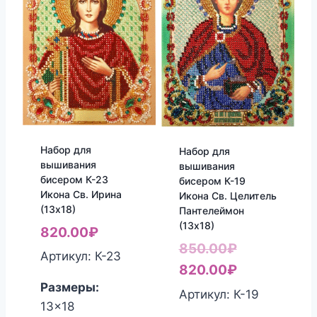
Набор для
Набор для
вышивания
вышивания
бисером К-23
бисером К-19
Икона Св. Ирина
Икона Св. Целитель
(13х18)
Пантелеймон
(13х18)
820.00
₽
Первоначал
850.00
₽
Артикул: К-23
цена
Текущая
820.00
₽
Размеры:
составляла
цена:
Артикул: К-19
13x18
850.00₽.
820.00₽.