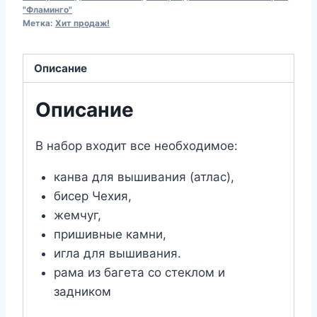
"Фламинго"
бисером
Метка:
Хит продаж!
К-105
Икона
Описание
Божией
матери
Описание
"Неувядаемый
цвет"
В набор входит все необходимое:
(10х13)
канва для вышивания (атлас),
бисер Чехия,
жемчуг,
пришивные камни,
игла для вышивания.
рама из багета со стеклом и
задником