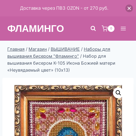
Доставка через ПВЗ OZON - от 270 руб.
Перейти
ФЛАМИНГО
к
0
содержимому
Главная
/
Магазин
/
ВЫШИВАНИЕ
/
Наборы для
вышивания бисером "Фламинго"
/
Набор для
вышивания бисером К-105 Икона Божией матери
«Неувядаемый цвет» (10х13)