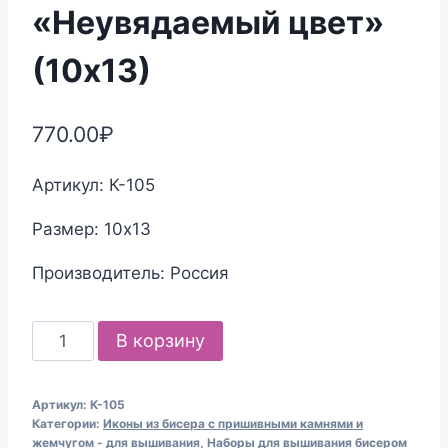
«Неувядаемый цвет»
(10х13)
770.00
₽
Артикул: К-105
Размер: 10х13
Производитель: Россия
Количество
В корзину
товара
Набор
Артикул:
К-105
для
Категории:
Иконы из бисера с пришивными камнями и
вышивания
жемчугом - для вышивания
,
Наборы для вышивания бисером