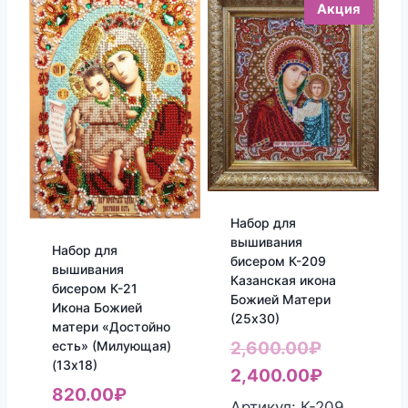
Акция
Набор для
вышивания
Набор для
бисером К-209
вышивания
Казанская икона
бисером К-21
Божией Матери
Икона Божией
(25х30)
матери «Достойно
Первонач
есть» (Милующая)
2,600.00
₽
(13х18)
цена
Текущая
2,400.00
₽
820.00
₽
составля
цена:
Артикул: К-209