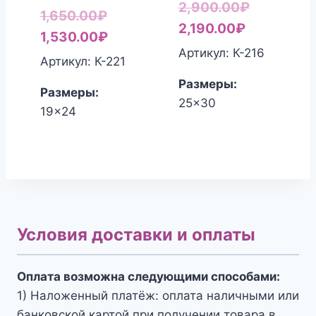
Первонач
2,900.00
₽
Первоначальная
1,650.00
₽
Текущая
цена
2,190.00
₽
цена
Текущая
1,530.00
₽
цена:
составля
Артикул: К-216
составляла
цена:
Артикул: К-221
2,190.00₽.
2,900.00₽
1,650.00₽.
1,530.00₽.
Размеры:
Размеры:
25x30
19x24
Условия доставки и оплаты
Оплата возможна следующими способами:
1) Наложенный платёж: оплата наличными или
банковской картой при получении товара в