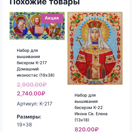
Похожие товары
Акция
Набор для
вышивания
бисером К-217
Домашний
иконостас (19х38)
Первоначальная
2,900.00
₽
Текущая
цена
2,740.00
₽
Набор для
цена:
составляла
вышивания
Артикул: К-217
бисером К-22
2,740.00₽.
2,900.00₽.
Икона Св. Елена
Размеры:
(13х18)
19x38
820.00
₽