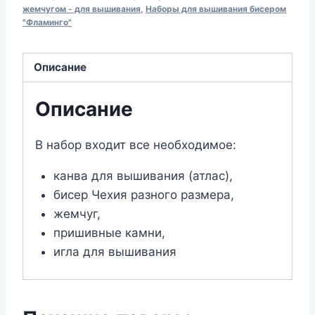
вышивания
жемчугом - для вышивания
,
Наборы для вышивания бисером
"Фламинго"
бисером
К-226
Икона
Описание
Божией
Матери
Описание
"Неопалимая
Купина"
В набор входит все необходимое:
(25х30)
канва для вышивания (атлас),
бисер Чехия разного размера,
жемчуг,
пришивные камни,
игла для вышивания