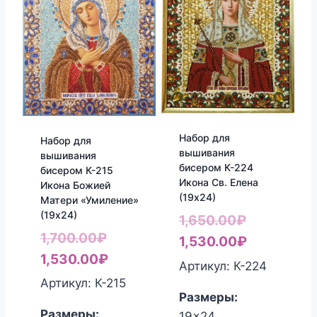
Набор для
Набор для
вышивания
вышивания
бисером К-224
бисером К-215
Икона Св. Елена
Икона Божией
(19х24)
Матери «Умиление»
(19х24)
Первонач
1,650.00
₽
Первоначальная
1,700.00
₽
цена
Текущая
1,530.00
₽
цена
Текущая
1,530.00
₽
составлял
цена:
Артикул: К-224
составляла
цена:
1,650.00₽.
1,530.00₽
Артикул: К-215
Размеры:
1,700.00₽.
1,530.00₽.
Размеры:
19x24