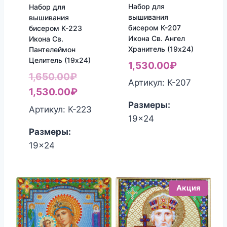
Набор для
Набор для
вышивания
вышивания
бисером К-207
бисером К-223
Икона Св. Ангел
Икона Св.
Хранитель (19х24)
Пантелеймон
Целитель (19х24)
1,530.00
₽
Первоначальная
1,650.00
₽
Артикул: К-207
цена
Текущая
1,530.00
₽
Размеры:
составляла
цена:
Артикул: К-223
19x24
1,650.00₽.
1,530.00₽.
Размеры:
19x24
Акция