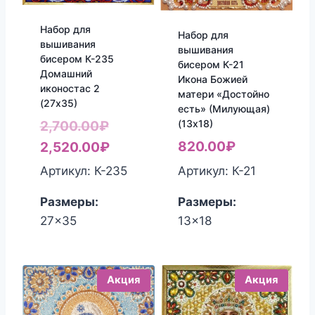
Набор для
Набор для
вышивания
вышивания
бисером К-235
бисером К-21
Домашний
Икона Божией
иконостас 2
матери «Достойно
(27х35)
есть» (Милующая)
Первоначальная
(13х18)
2,700.00
₽
цена
Текущая
820.00
₽
2,520.00
₽
составляла
цена:
Артикул: К-21
Артикул: К-235
2,700.00₽.
2,520.00₽.
Размеры:
Размеры:
13x18
27x35
Акция
Акция