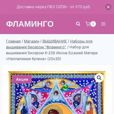
Доставка через ПВЗ OZON - от 270 руб.
Перейти
ФЛАМИНГО
к
0
содержимому
Главная
/
Магазин
/
ВЫШИВАНИЕ
/
Наборы для
вышивания бисером "Фламинго"
/
Набор для
вышивания бисером К-226 Икона Божией Матери
«Неопалимая Купина» (25х30)
Акция