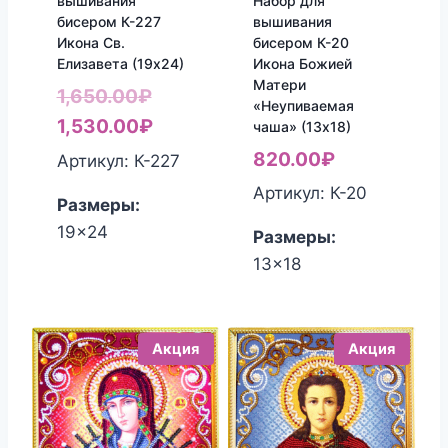
Набор для
вышивания
вышивания
бисером К-227
бисером К-20
Икона Св.
Икона Божией
Елизавета (19х24)
Матери
Первоначальная
1,650.00
₽
«Неупиваемая
цена
Текущая
1,530.00
₽
чаша» (13х18)
составляла
цена:
820.00
₽
Артикул: К-227
1,650.00₽.
1,530.00₽.
Артикул: К-20
Размеры:
19x24
Размеры:
13x18
Акция
Акция