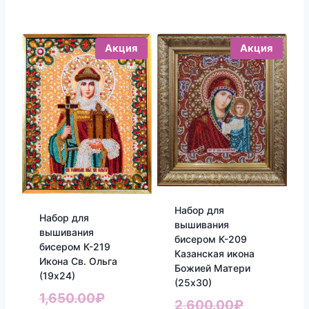
Акция
Акция
Набор для
Набор для
вышивания
вышивания
бисером К-209
бисером К-219
Казанская икона
Икона Св. Ольга
Божией Матери
(19х24)
(25х30)
Первоначальная
1,650.00
₽
Первонач
2,600.00
₽