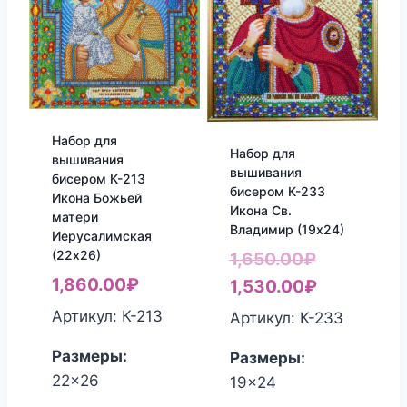
Набор для
Набор для
вышивания
вышивания
бисером К-213
бисером К-233
Икона Божьей
Икона Св.
матери
Владимир (19х24)
Иерусалимская
(22х26)
Первонач
1,650.00
₽
1,860.00
₽
цена
Текущая
1,530.00
₽
составлял
цена:
Артикул: К-213
Артикул: К-233
1,650.00₽.
1,530.00₽
Размеры:
Размеры:
22x26
19x24