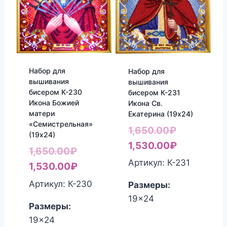
Набор для
Набор для
вышивания
вышивания
бисером К-230
бисером К-231
Икона Божией
Икона Св.
матери
Екатерина (19х24)
«Семистрельная»
Первонач
1,650.00
₽
(19х24)
цена
Текущая
1,530.00
₽
Первоначальная
1,650.00
₽
составлял
цена:
Артикул: К-231
цена
Текущая
1,530.00
₽
1,650.00₽.
1,530.00₽
составляла
цена:
Артикул: К-230
Размеры:
1,650.00₽.
1,530.00₽.
19x24
Размеры:
19x24