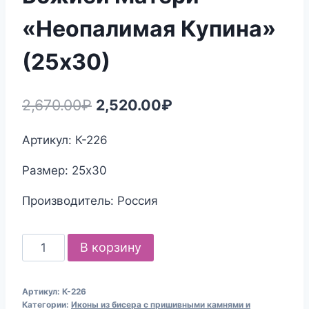
«Неопалимая Купина»
(25х30)
Первоначальная
Текущая
2,670.00
₽
2,520.00
₽
цена
цена:
Артикул: К-226
составляла
2,520.00₽.
Размер: 25х30
2,670.00₽.
Производитель: Россия
Количество
В корзину
товара
Набор
Артикул:
К-226
для
Категории:
Иконы из бисера с пришивными камнями и