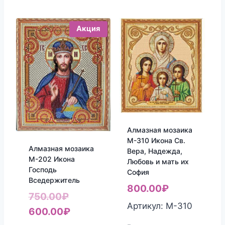
Акция
Алмазная мозаика
М-310 Икона Св.
Алмазная мозаика
Вера, Надежда,
М-202 Икона
Любовь и мать их
Господь
София
Вседержитель
800.00
₽
Первоначальная
750.00
₽
Артикул: М-310
цена
Текущая
600.00
₽