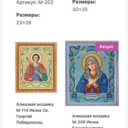
составляла
цена:
Размеры:
Артикул: М-202
750.00₽.
600.00₽.
30x35
Размеры:
23x28
Акция
Алмазная мозаика
М-114 Икона Св.
Алмазная мозаика
Георгий
М-206 Икона
Победоносец
Божией матери