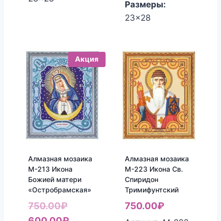
Размеры:
23x28
Акция
Алмазная мозаика
Алмазная мозаика
М-213 Икона
М-223 Икона Св.
Божией матери
Спиридон
«Остробрамская»
Тримифунтский
Первоначальная
750.00
₽
750.00
₽
цена
Текущая
600.00
₽