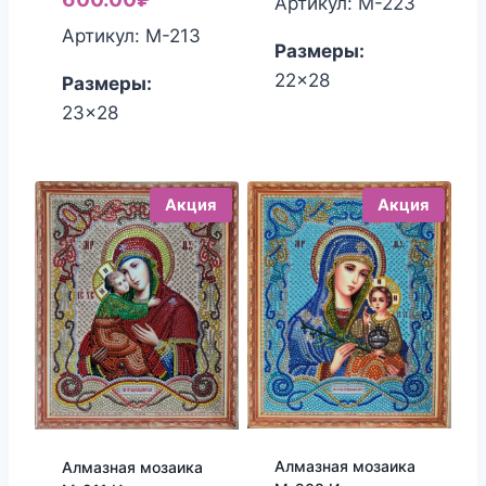
Артикул: М-223
составляла
цена:
Артикул: М-213
Размеры:
750.00₽.
600.00₽.
22x28
Размеры:
23x28
Акция
Акция
Алмазная мозаика
Алмазная мозаика