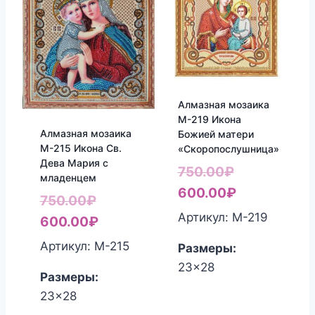
Алмазная мозаика
М-219 Икона
Алмазная мозаика
Божией матери
М-215 Икона Св.
«Скоропослушница»
Дева Мария с
Первоначал
750.00
₽
младенцем
цена
Текущая
600.00
₽
Первоначальная
750.00
₽
составляла
цена:
Артикул: М-219
цена
Текущая
600.00
₽
750.00₽.
600.00₽.
составляла
цена:
Артикул: М-215
Размеры:
750.00₽.
600.00₽.
23x28
Размеры:
23x28