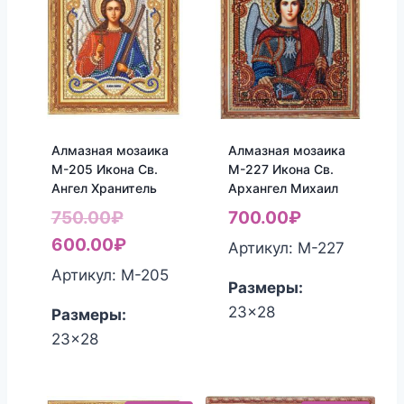
Алмазная мозаика
Алмазная мозаика
М-205 Икона Св.
М-227 Икона Св.
Ангел Хранитель
Архангел Михаил
Первоначальная
750.00
₽
700.00
₽
цена
Текущая
600.00
₽
Артикул: М-227
составляла
цена:
Артикул: М-205
Размеры:
750.00₽.
600.00₽.
23x28
Размеры:
23x28