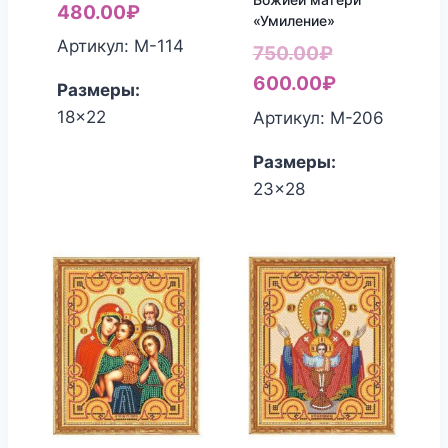
480.00
₽
«Умиление»
Артикул: М-114
Первоначал
750.00
₽
цена
Текущая
600.00
₽
Размеры:
составляла
цена:
18x22
Артикул: М-206
750.00₽.
600.00₽.
Размеры:
23x28