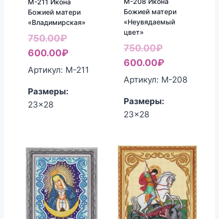
М-208 Икона
М-211 Икона
Божией матери
Божией матери
«Неувядаемый
«Владимирская»
цвет»
Первоначальная
750.00
₽
Первоначал
750.00
₽
цена
Текущая
600.00
₽
цена
Текущая
600.00
₽
составляла
цена:
Артикул: М-211
составляла
цена:
Артикул: М-208
750.00₽.
600.00₽.
750.00₽.
600.00₽.
Размеры:
Размеры:
23x28
23x28