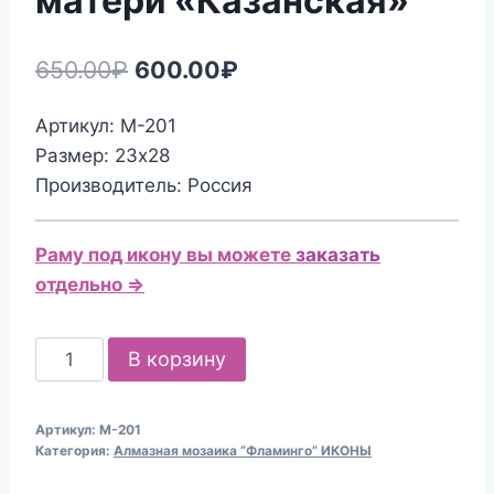
матери «Казанская»
Первоначальная
Текущая
650.00
₽
600.00
₽
цена
цена:
Артикул: М-201
составляла
600.00₽.
Размер: 23х28
650.00₽.
Производитель: Россия
Раму под икону вы можете
заказать
отдельно ⇒
Количество
В корзину
товара
Алмазная
Артикул:
М-201
мозаика
Категория:
Алмазная мозаика “Фламинго” ИКОНЫ
М-201