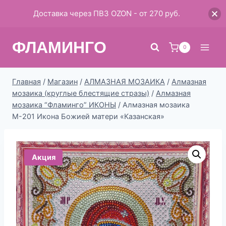
Доставка через ПВЗ OZON - от 270 руб.
Перейти
ФЛАМИНГО
к
0
содержимому
Главная
/
Магазин
/
АЛМАЗНАЯ МОЗАИКА
/
Алмазная
мозаика (круглые блестящие стразы)
/
Алмазная
мозаика “Фламинго” ИКОНЫ
/
Алмазная мозаика
М-201 Икона Божией матери «Казанская»
Акция