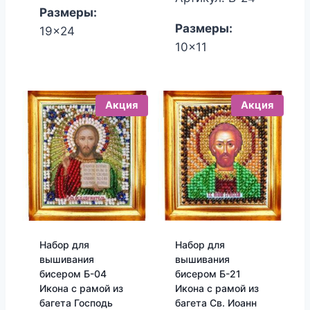
Размеры:
450.00₽.
380.00₽.
Размеры:
19x24
10x11
Акция
Акция
Набор для
Набор для
вышивания
вышивания
бисером Б-04
бисером Б-21
Икона с рамой из
Икона с рамой из
багета Господь
багета Св. Иоанн