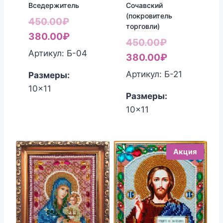
Вседержитель
Сочавский
(покровитель
Первоначальная
450.00
₽
торговли)
цена
Текущая
380.00
₽
Первоначал
450.00
₽
составляла
цена:
Артикул: Б-04
цена
Текущая
380.00
₽
450.00₽.
380.00₽.
составляла
цена:
Артикул: Б-21
Размеры:
450.00₽.
380.00₽.
10x11
Размеры:
10x11
Акция