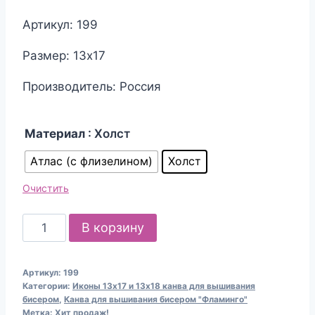
цена
цена:
Артикул: 199
составляла
150.00₽.
Размер: 13х17
170.00₽.
Производитель: Россия
Материал
: Холст
Атлас (с флизелином)
Холст
Очистить
Количество
В корзину
товара
Канва
Артикул:
199
для
Категории:
Иконы 13х17 и 13х18 канва для вышивания
вышивания
бисером
,
Канва для вышивания бисером "Фламинго"
Метка:
Хит продаж!