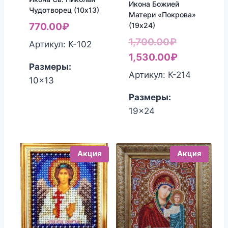
Икона Божией
Чудотворец (10х13)
Матери «Покрова»
(19х24)
770.00
₽
Первонач
1,700.00
₽
Артикул: К-102
цена
Текущая
1,530.00
₽
Размеры:
составлял
цена:
Артикул: К-214
10x13
1,700.00₽.
1,530.00₽
Размеры:
19x24
Акция
Акция