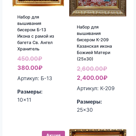
Набор для
вышивания
Набор для
бисером Б-13
вышивания
Икона с рамой из
бисером К-209
багета Св. Ангел
Казанская икона
Хранитель
Божией Матери
Первоначальная
450.00
₽
(25х30)
цена
Текущая
380.00
₽
Первонач
2,600.00
₽
составляла
цена:
цена
Текущая
2,400.00
₽
Артикул: Б-13
450.00₽.
380.00₽.
составля
цена:
Артикул: К-209
Размеры:
2,600.00₽
2,400.00₽
10x11
Размеры:
25x30
Акция