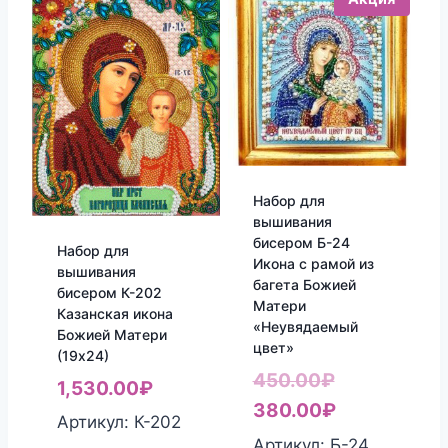
Набор для
вышивания
бисером Б-24
Набор для
Икона с рамой из
вышивания
багета Божией
бисером К-202
Матери
Казанская икона
«Неувядаемый
Божией Матери
цвет»
(19х24)
Первоначал
450.00
₽
1,530.00
₽
цена
Текущая
380.00
₽
Артикул: К-202
составляла
цена:
Артикул: Б-24