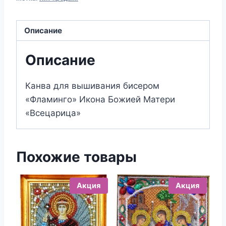
бисером
199
Икона
Описание
БМ
"Всецарица"
Описание
(13х17)
Канва для вышивания бисером
«Фламинго» Икона Божией Матери
«Всецарица»
Похожие товары
Акция
Акция