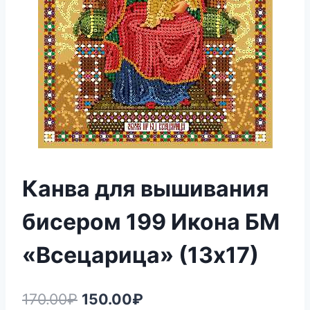
Канва для вышивания
бисером 199 Икона БМ
«Всецарица» (13х17)
Первоначальная
Текущая
170.00
₽
150.00
₽