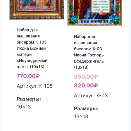
Набор для
вышивания
Набор для
бисером К-105
вышивания
Икона Божией
бисером К-03
матери
Икона Господь
«Неувядаемый
Вседержитель
цвет» (10х13)
(13х18)
770.00
₽
Первоначал
850.00
₽
цена
Текущая
820.00
₽
Артикул: К-105
составляла
цена:
Артикул: К-03
Размеры:
850.00₽.
820.00₽.
10x13
Размеры:
13x18