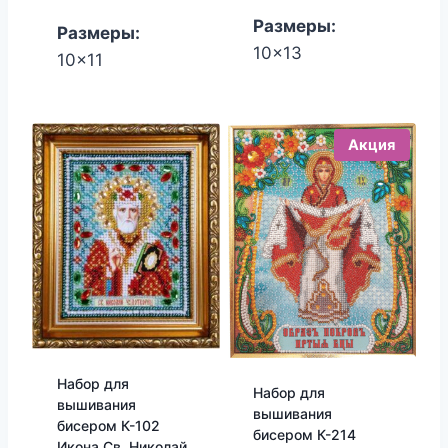
450.00₽.
380.00₽.
Размеры:
Размеры:
10x13
10x11
Акция
Набор для
Набор для
вышивания
вышивания
бисером К-102
бисером К-214
Икона Св. Николай