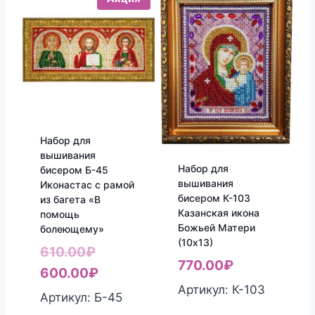
Набор для
вышивания
Набор для
бисером Б-45
вышивания
Иконастас с рамой
бисером К-103
из багета «В
Казанская икона
помощь
Божьей Матери
болеющему»
(10х13)
Первоначальная
610.00
₽
770.00
₽
цена
Текущая
600.00
₽
Артикул: К-103
составляла
цена:
Артикул: Б-45
610.00₽.
600.00₽.