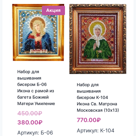
Акция
Набор для
вышивания
бисером Б-06
Набор для
Икона с рамой из
вышивания
багета Божией
бисером К-104
Матери Умиление
Икона Св. Матрона
Московская (10х13)
Первоначальная
450.00
₽
770.00
₽
цена
Текущая
380.00
₽
Артикул: К-104
составляла
цена:
Артикул: Б-06