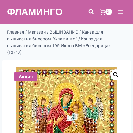
Перейти
ФЛАМИНГО
к
31
содержимому
Главная
/
Магазин
/
ВЫШИВАНИЕ
/
Канва для
вышивания бисером "Фламинго"
/
Канва для
вышивания бисером 199 Икона БМ «Всецарица»
(13х17)
Акция