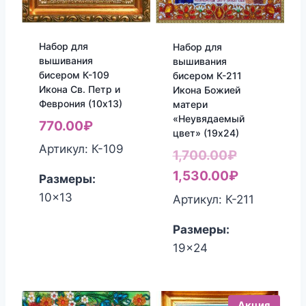
Набор для
Набор для
вышивания
вышивания
бисером К-109
бисером К-211
Икона Св. Петр и
Икона Божией
Феврония (10х13)
матери
«Неувядаемый
770.00
₽
цвет» (19х24)
Артикул: К-109
Первонач
1,700.00
₽
цена
Текущая
1,530.00
₽
Размеры:
составлял
цена:
10x13
Артикул: К-211
1,700.00₽.
1,530.00₽
Размеры:
19x24
Акция