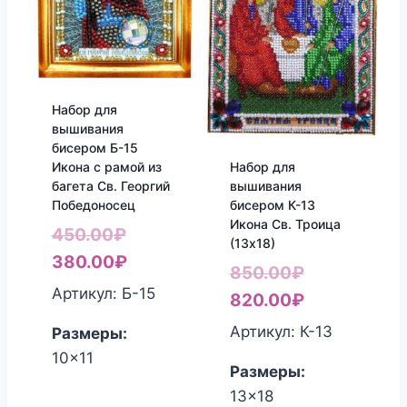
Набор для
вышивания
бисером Б-15
Набор для
Икона с рамой из
вышивания
багета Св. Георгий
бисером К-13
Победоносец
Икона Св. Троица
Первоначальная
450.00
₽
(13х18)
цена
Текущая
380.00
₽
Первоначал
850.00
₽
составляла
цена:
Артикул: Б-15
цена
Текущая
820.00
₽
450.00₽.
380.00₽.
составляла
цена:
Артикул: К-13
Размеры:
850.00₽.
820.00₽.
10x11
Размеры:
13x18