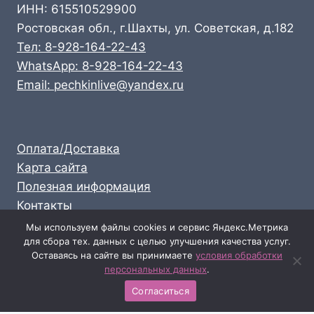
ИНН: 615510529900
Ростовская обл., г.Шахты, ул. Советская, д.182
Тел: 8-928-164-22-43
WhatsApp: 8-928-164-22-43
Email: pechkinlive@yandex.ru
Оплата/Доставка
Карта сайта
Полезная информация
Контакты
Личный кабинет
Мы используем файлы cookies и сервис Яндекс.Метрика
для сбора тех. данных с целью улучшения качества услуг.
Опт: 8-928-164-22-43
Оставаясь на сайте вы принимаете
условия обработки
Розница: 8-989-711-58-47
персональных данных
.
Согласиться