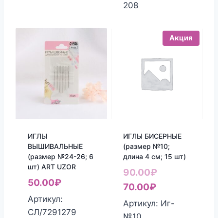
208
Акция
ИГЛЫ
ИГЛЫ БИСЕРНЫЕ
ВЫШИВАЛЬНЫЕ
(размер №10;
(размер №24-26; 6
длина 4 см; 15 шт)
шт) ART UZOR
Первоначаль
90.00
₽
50.00
₽
Текущая
цена
70.00
₽
Артикул:
цена:
составляла
Артикул: Иг-
СЛ/7291279
70.00₽.
90.00₽.
№10