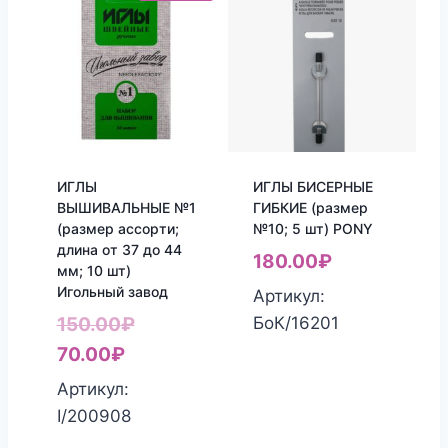
ИГЛЫ
ИГЛЫ БИСЕРНЫЕ
ВЫШИВАЛЬНЫЕ №1
ГИБКИЕ (размер
(размер ассорти;
№10; 5 шт) PONY
длина от 37 до 44
180.00
₽
мм; 10 шт)
Игольный завод
Артикул:
Первоначальная
БоК/16201
150.00
₽
Текущая
цена
70.00
₽
цена:
составляла
Артикул:
70.00₽.
150.00₽.
I/200908