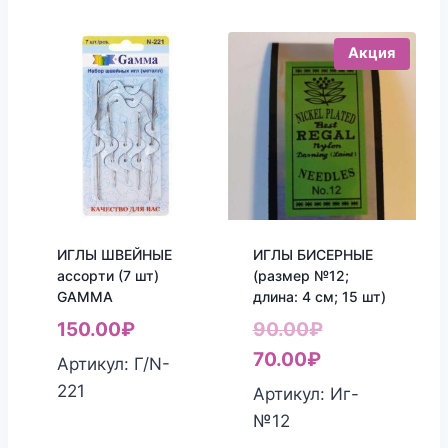
Акция
ИГЛЫ ШВЕЙНЫЕ
ИГЛЫ БИСЕРНЫЕ
ассорти (7 шт)
(размер №12;
GAMMA
длина: 4 см; 15 шт)
Первоначаль
150.00
₽
90.00
₽
Текущая
цена
70.00
₽
Артикул: Г/N-
цена:
составляла
221
Артикул: Иг-
70.00₽.
90.00₽.
№12