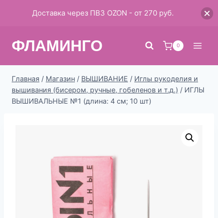
Доставка через ПВЗ OZON - от 270 руб.
Перейти
ФЛАМИНГО
к
0
содержимому
Главная
/
Магазин
/
ВЫШИВАНИЕ
/
Иглы рукоделия и
вышивания (бисером, ручные, гобеленов и т.д.)
/
ИГЛЫ
ВЫШИВАЛЬНЫЕ №1 (длина: 4 см; 10 шт)