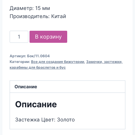
Диаметр: 15 мм
65.00₽.
Производитель: Китай
Количество
В корзину
товара
ЗАСТЕЖКА
Артикул:
Бок/11.0604
(ТОГГЛ)
Категории:
Все для создания бижутерии
,
Замочки, застежки,
(размер:
карабины для браслетов и бус
15х15
мм;
Описание
цвет:
золото)
Описание
Застежка Цвет: Золото