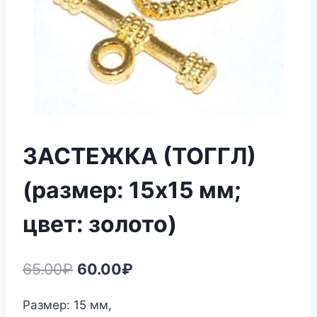
ЗАСТЕЖКА (ТОГГЛ)
(размер: 15х15 мм;
цвет: золото)
Первоначальная
Текущая
65.00
₽
60.00
₽
цена
цена:
Размер: 15 мм,
составляла
60.00₽.