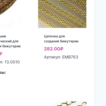
дник
Цепочка для
ческий для
создания бижутерии
я бижутерии
282.00
₽
₽
Артикул: ЕМВ763
л: 13.0010
ры: