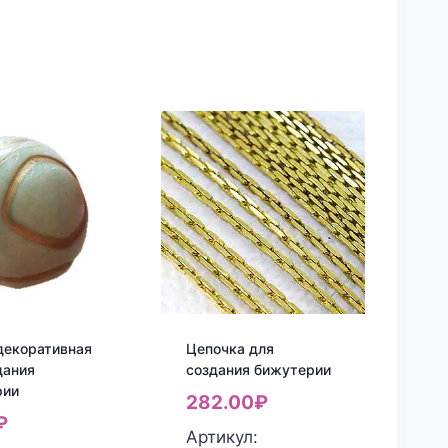
декоративная
Цепочка для
дания
создания бижутерии
рии
282.00
₽
₽
Артикул: