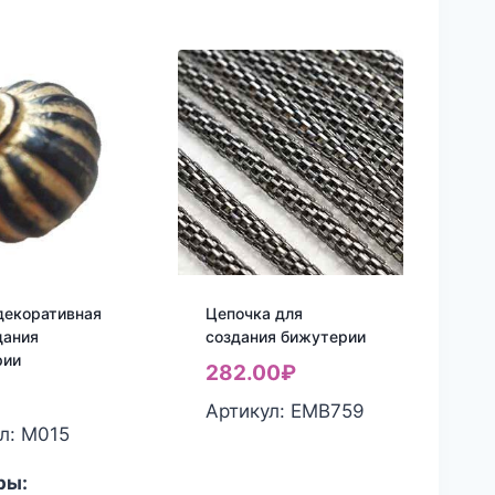
декоративная
Цепочка для
дания
создания бижутерии
рии
282.00
₽
₽
Артикул: ЕМВ759
л: М015
ры: