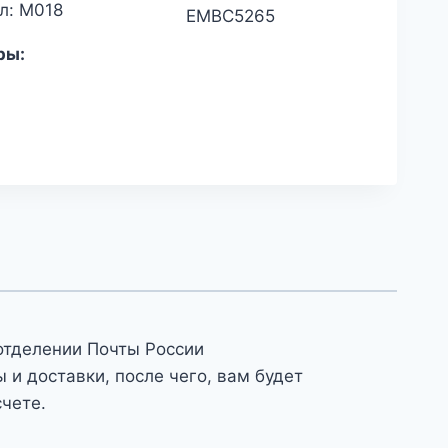
л: М018
ЕМВС5265
ры:
отделении Почты России
и доставки, после чего, вам будет
счете.